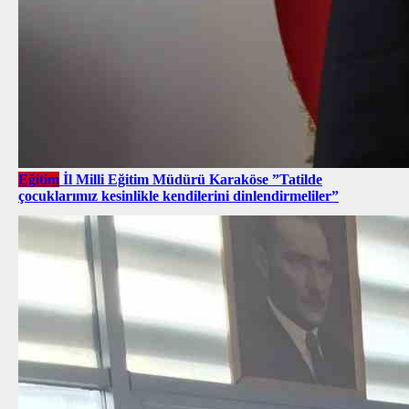
Eğitim
İl Milli Eğitim Müdürü Karaköse ”Tatilde
çocuklarımız kesinlikle kendilerini dinlendirmeliler”