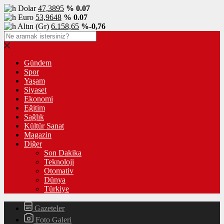
Dolar
47,3895
% 0.07
Euro
53,9648
% 0.07
Altın (Gr)
6.158,65
%-0,76
Gündem
Spor
Yaşam
Siyaset
Ekonomi
Eğitim
Sağlık
Kültür Sanat
Magazin
Diğer
Son Dakika
Teknoloji
Otomativ
Dünya
Türkiye
Gazeteler
Foto Galeri