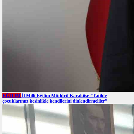
EĞITIM
İl Milli Eğitim Müdürü Karaköse ”Tatilde
çocuklarımız kesinlikle kendilerini dinlendirmeliler”