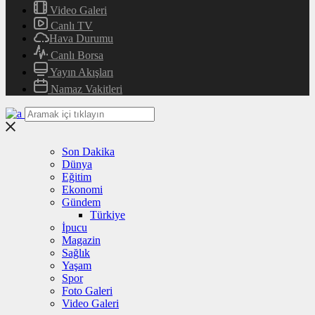
Video Galeri
Canlı TV
Hava Durumu
Canlı Borsa
Yayın Akışları
Namaz Vakitleri
Son Dakika
Dünya
Eğitim
Ekonomi
Gündem
Türkiye
İpucu
Magazin
Sağlık
Yaşam
Spor
Foto Galeri
Video Galeri