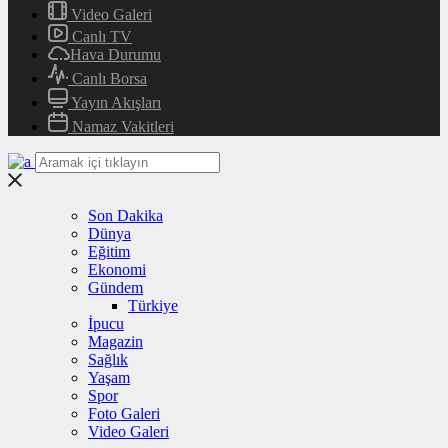
Video Galeri
Canlı TV
Hava Durumu
Canlı Borsa
Yayın Akışları
Namaz Vakitleri
Son Dakika
Dünya
Eğitim
Ekonomi
Gündem
Türkiye
İpucu
Magazin
Sağlık
Yaşam
Spor
Foto Galeri
Video Galeri