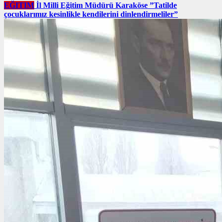
EĞITIM
İl Milli Eğitim Müdürü Karaköse ”Tatilde
çocuklarımız kesinlikle kendilerini dinlendirmeliler”