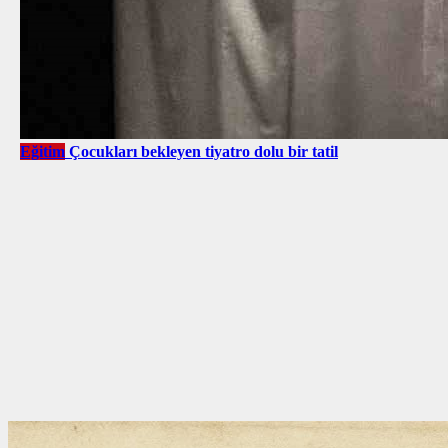
Eğitim
Çocukları bekleyen tiyatro dolu bir tatil