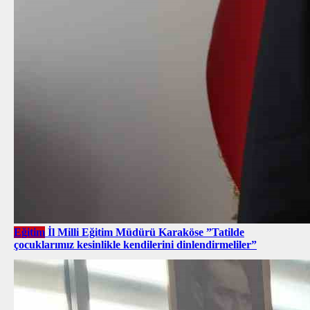
Eğitim
İl Milli Eğitim Müdürü Karaköse ”Tatilde
çocuklarımız kesinlikle kendilerini dinlendirmeliler”