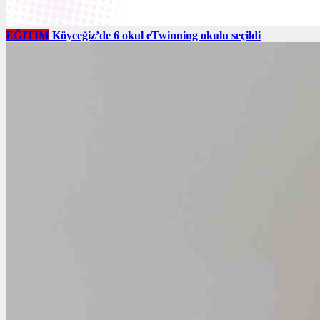
EĞITIM
Köyceğiz’de 6 okul eTwinning okulu seçildi