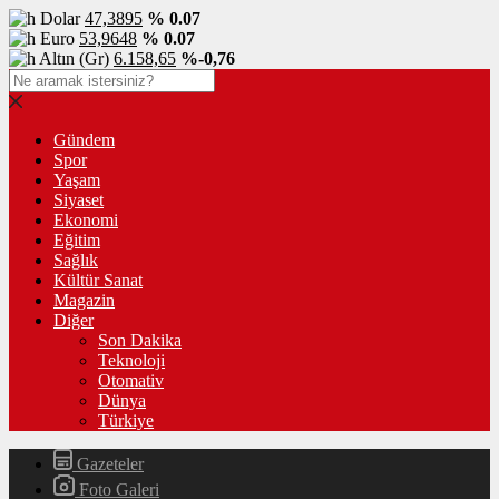
Dolar
47,3895
% 0.07
Euro
53,9648
% 0.07
Altın (Gr)
6.158,65
%-0,76
Gündem
Spor
Yaşam
Siyaset
Ekonomi
Eğitim
Sağlık
Kültür Sanat
Magazin
Diğer
Son Dakika
Teknoloji
Otomativ
Dünya
Türkiye
Gazeteler
Foto Galeri