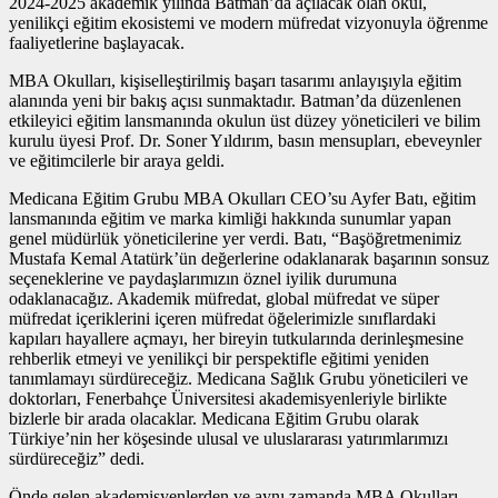
2024-2025 akademik yılında Batman’da açılacak olan okul,
yenilikçi eğitim ekosistemi ve modern müfredat vizyonuyla öğrenme
faaliyetlerine başlayacak.
MBA Okulları, kişiselleştirilmiş başarı tasarımı anlayışıyla eğitim
alanında yeni bir bakış açısı sunmaktadır. Batman’da düzenlenen
etkileyici eğitim lansmanında okulun üst düzey yöneticileri ve bilim
kurulu üyesi Prof. Dr. Soner Yıldırım, basın mensupları, ebeveynler
ve eğitimcilerle bir araya geldi.
Medicana Eğitim Grubu MBA Okulları CEO’su Ayfer Batı, eğitim
lansmanında eğitim ve marka kimliği hakkında sunumlar yapan
genel müdürlük yöneticilerine yer verdi. Batı, “Başöğretmenimiz
Mustafa Kemal Atatürk’ün değerlerine odaklanarak başarının sonsuz
seçeneklerine ve paydaşlarımızın öznel iyilik durumuna
odaklanacağız. Akademik müfredat, global müfredat ve süper
müfredat içeriklerini içeren müfredat öğelerimizle sınıflardaki
kapıları hayallere açmayı, her bireyin tutkularında derinleşmesine
rehberlik etmeyi ve yenilikçi bir perspektifle eğitimi yeniden
tanımlamayı sürdüreceğiz. Medicana Sağlık Grubu yöneticileri ve
doktorları, Fenerbahçe Üniversitesi akademisyenleriyle birlikte
bizlerle bir arada olacaklar. Medicana Eğitim Grubu olarak
Türkiye’nin her köşesinde ulusal ve uluslararası yatırımlarımızı
sürdüreceğiz” dedi.
Önde gelen akademisyenlerden ve aynı zamanda MBA Okulları