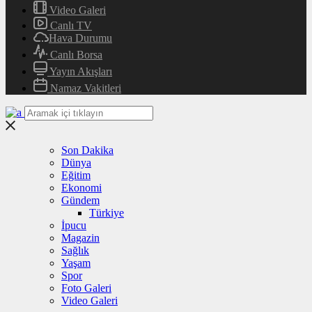
Video Galeri
Canlı TV
Hava Durumu
Canlı Borsa
Yayın Akışları
Namaz Vakitleri
Son Dakika
Dünya
Eğitim
Ekonomi
Gündem
Türkiye
İpucu
Magazin
Sağlık
Yaşam
Spor
Foto Galeri
Video Galeri