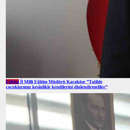
Eğitim
İl Milli Eğitim Müdürü Karaköse ”Tatilde
çocuklarımız kesinlikle kendilerini dinlendirmeliler”