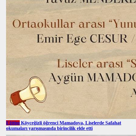
Eğitim
Köyceğizli öğrenci Mamadova, Liselerde Safahat
okumaları yarışmasında birincilik elde etti