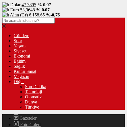
Dolar
47,3895
% 0.07
Euro
53,9648
% 0.07
Altın (Gr)
6.158,65
%-0,76
Gündem
Spor
Yaşam
Siyaset
Ekonomi
Eğitim
Sağlık
Kültür Sanat
Magazin
Diğer
Son Dakika
Teknoloji
Otomativ
Dünya
Türkiye
Gazeteler
Foto Galeri