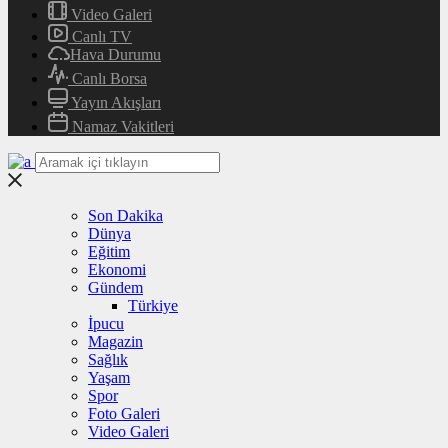
Video Galeri
Canlı TV
Hava Durumu
Canlı Borsa
Yayın Akışları
Namaz Vakitleri
Son Dakika
Dünya
Eğitim
Ekonomi
Gündem
Türkiye
İpucu
Magazin
Sağlık
Yaşam
Spor
Foto Galeri
Video Galeri