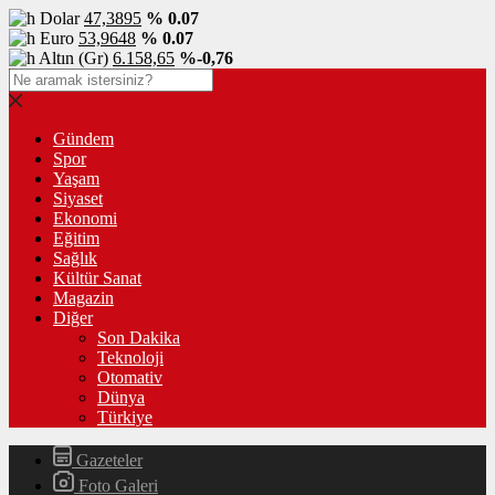
Dolar
47,3895
% 0.07
Euro
53,9648
% 0.07
Altın (Gr)
6.158,65
%-0,76
Gündem
Spor
Yaşam
Siyaset
Ekonomi
Eğitim
Sağlık
Kültür Sanat
Magazin
Diğer
Son Dakika
Teknoloji
Otomativ
Dünya
Türkiye
Gazeteler
Foto Galeri