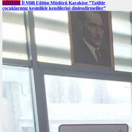
EĞITIM
İl Milli Eğitim Müdürü Karaköse ”Tatilde
çocuklarımız kesinlikle kendilerini dinlendirmeliler”