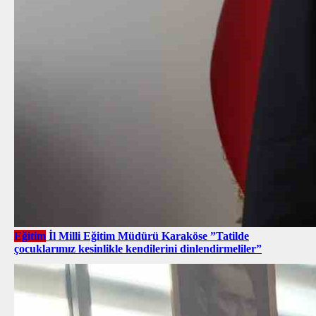
Eğitim
İl Milli Eğitim Müdürü Karaköse ”Tatilde
çocuklarımız kesinlikle kendilerini dinlendirmeliler”