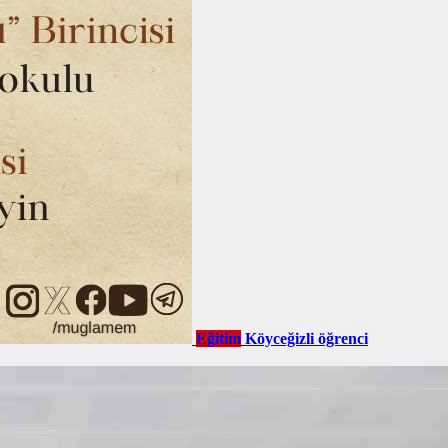
Eğitim
Köyceğizli öğrenci