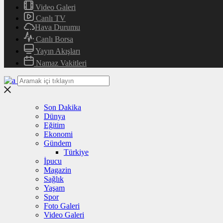
Video Galeri
Canlı TV
Hava Durumu
Canlı Borsa
Yayın Akışları
Namaz Vakitleri
Son Dakika
Dünya
Eğitim
Ekonomi
Gündem
Türkiye
İpucu
Magazin
Sağlık
Yaşam
Spor
Foto Galeri
Video Galeri