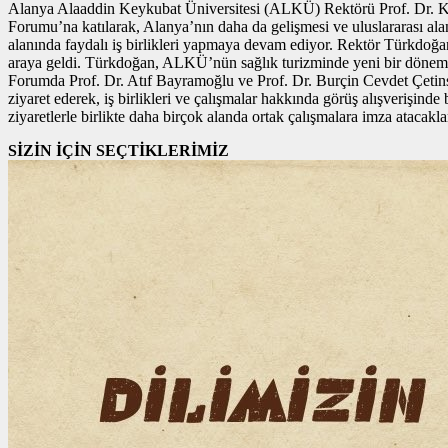
Alanya Alaaddin Keykubat Üniversitesi (ALKÜ) Rektörü Prof. Dr. Ke
Forumu’na katılarak, Alanya’nın daha da gelişmesi ve uluslararası alan
alanında faydalı iş birlikleri yapmaya devam ediyor. Rektör Türkdoğan
araya geldi. Türkdoğan, ALKÜ’nün sağlık turizminde yeni bir döneme ha
Forumda Prof. Dr. Atıf Bayramoğlu ve Prof. Dr. Burçin Cevdet Çetin
ziyaret ederek, iş birlikleri ve çalışmalar hakkında görüş alışverişinde
ziyaretlerle birlikte daha birçok alanda ortak çalışmalara imza atacakla
SİZİN İÇİN SEÇTİKLERİMİZ