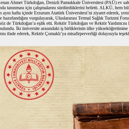
nan Ahmet Türkdoğan, Denizli Pamukkale Üniversitesi (PAÜ) ev sahipli
da tanınması için çalışmalarını sürdürdüklerini belirtti. ALKÜ, hem bil
 aynı hafta içinde Erzurum Atatürk Üniversitesi’ni ziyaret ederek, yeni
zırlandığını vurgulayarak, Uluslararası Termal Sağlık Turizmi Forumu’na
söz de Türkdoğan’a eşlik etti. Rektör Türkdoğan ve Rektör Yardımcısı
 bulundu. İki üniversite arasındaki iş birliklerinin ülke yükseköğretimin
rını ifade ederek, Rektör Çomaklı’ya misafirperverliği dolayısıyla teşekk