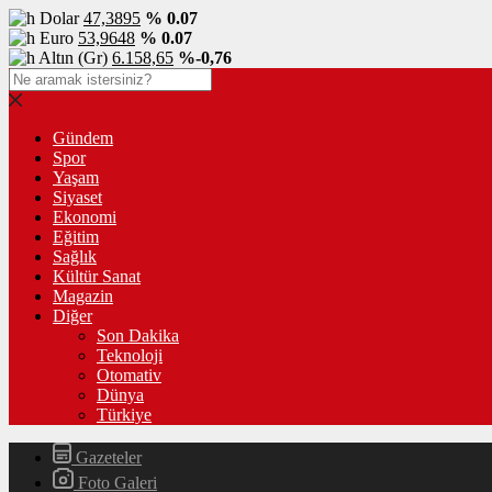
Dolar
47,3895
% 0.07
Euro
53,9648
% 0.07
Altın (Gr)
6.158,65
%-0,76
Gündem
Spor
Yaşam
Siyaset
Ekonomi
Eğitim
Sağlık
Kültür Sanat
Magazin
Diğer
Son Dakika
Teknoloji
Otomativ
Dünya
Türkiye
Gazeteler
Foto Galeri