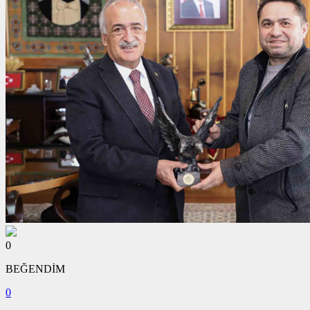
0
BEĞENDİM
0