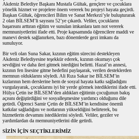
Akdeniz Belediye Başkanı Mustafa Gültak, gençlere ve çocuklara
yönelik hizmet ve projelere önem vererek bu projeyi hayata geçirdi.
Başkan Gültak, öğrencileri Bilim ve Sanat Merkezi’yle buluşturarak
2 olan BİLSEM’li sayısını 52’ye çıkardı. Veliler, çocukların
başarısını arttıran eğitim ve sunulan imkanlara tam not vererek
memnuniyetlerini ifade etti. Proje kapsamında öğrencilere maddi ve
manevi destek sağlanırken, bazı dönemlerde gezi imkanı da
sunuluyor.
Bir veli olan Suna Sakar, kızının eğitim sürecini destekleyen
Akdeniz Belediyesine teşekkür ederek, kızının okumayı çok
sevdiğini ve daha ileri gitmek istediğini belirtti. Hazal’ın annesi,
kızının fen lisesine gitme hedefini paylaşarak, verilen desteklerden
memnun olduklarını söyledi. Ali Rıza Sakar ise BİLSEM’in
kızlarının hem derslerine hem de sosyal hayata katkı sağladığını
vurgulayarak, çocuklarını iyi bir yerde görmek istediklerini ifade etti.
Hülya Çetin ise BİLSEM’den aldıkları eğitimin çocuğunun bakış
açısını değiştirdiğini ve sosyalleşmesine yardımcı olduğunu dile
getirdi. Öğrenci Samir Çetin de BİLSEM’in kendisine önemli
katkılar sağladığını ve notlarının yükseldiğini belirterek, bu
hizmetlerin devamını istediklerini söyledi. Veliler, geziler ve
yardımlardan da memnuniyetlerini dile getirdi.
SİZİN İÇİN SEÇTİKLERİMİZ