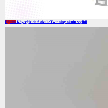
Eğitim
Köyceğiz’de 6 okul eTwinning okulu seçildi