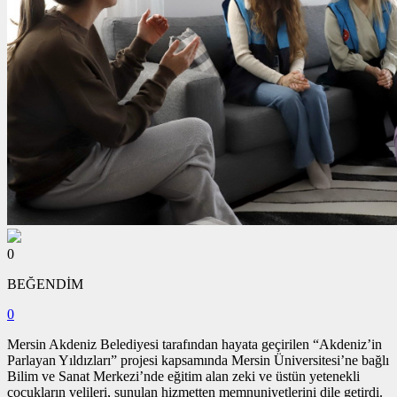
0
BEĞENDİM
0
Mersin Akdeniz Belediyesi tarafından hayata geçirilen “Akdeniz’in
Parlayan Yıldızları” projesi kapsamında Mersin Üniversitesi’ne bağlı
Bilim ve Sanat Merkezi’nde eğitim alan zeki ve üstün yetenekli
çocukların velileri, sunulan hizmetten memnuniyetlerini dile getirdi.