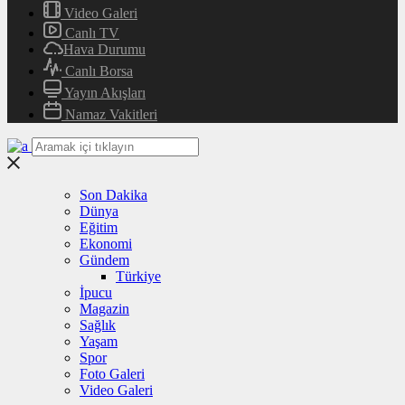
Video Galeri
Canlı TV
Hava Durumu
Canlı Borsa
Yayın Akışları
Namaz Vakitleri
Son Dakika
Dünya
Eğitim
Ekonomi
Gündem
Türkiye
İpucu
Magazin
Sağlık
Yaşam
Spor
Foto Galeri
Video Galeri