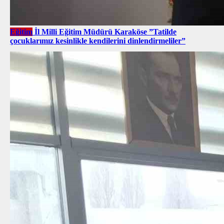
Eğitim
İl Milli Eğitim Müdürü Karaköse ”Tatilde
çocuklarımız kesinlikle kendilerini dinlendirmeliler”