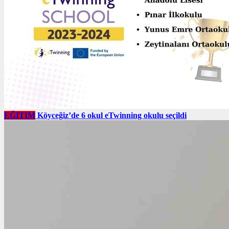
EĞITIM
Köyceğiz’de 6 okul eTwinning okulu seçildi