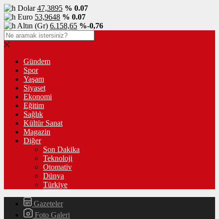
Dolar
47,3895
% 0.07
Euro
53,9648
% 0.07
Altın (Gr)
6.158,65
%-0,76
Gündem
Spor
Yaşam
Siyaset
Ekonomi
Eğitim
Sağlık
Kültür Sanat
Magazin
Diğer
Son Dakika
Teknoloji
Otomativ
Dünya
Türkiye
Gazeteler
Foto Galeri