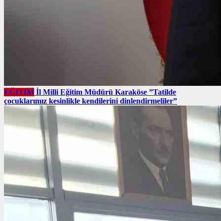
EĞITIM
İl Milli Eğitim Müdürü Karaköse ”Tatilde
çocuklarımız kesinlikle kendilerini dinlendirmeliler”