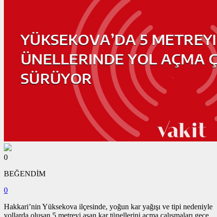
0
BEĞENDİM
0
Hakkari’nin Yüksekova ilçesinde, yoğun kar yağışı ve tipi nedeniyle
yollarda oluşan 5 metreyi aşan kar tünellerini açma çalışmaları gece