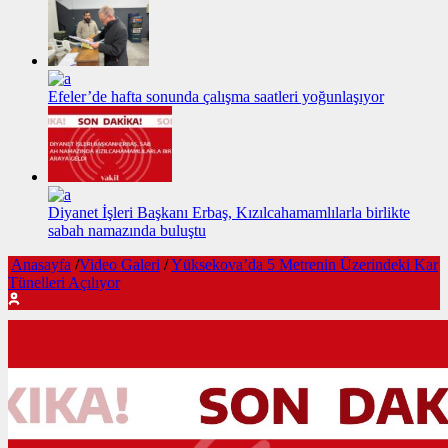
Efeler’de hafta sonunda çalışma saatleri yoğunlaşıyor
Diyanet İşleri Başkanı Erbaş, Kızılcahamamlılarla birlikte
sabah namazında buluştu
Anasayfa
/
Video Galeri
/
Yüksekova’da 5 Metrenin Üzerindeki Kar
Tünelleri Açılıyor