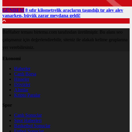
GÜNDEM
8 sıfır kilometrelik araçların taşındığı tır alev alev
yanarken, büyük zarar meydana geldi!
BirHaber teması birtema.com tarafından üretilmiştir. Bu alanı seo
çalışmanız için değerlendirebilir, siteniz ile alakalı kelime gruplarına
yer verebilirsiniz.
Ekonomi
Haberler
Canlı Borsa
Hisseler
Dövizler
Altınlar
Kripto Paralar
Spor
Canlı Sonuçlar
Spor Haberleri
Basketbol Sonuçlar
Futbol Sonuçlar