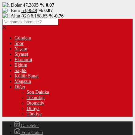
Dolar
47,3895
% 0.07
Euro
53,9648
% 0.07
Altın (Gr)
6.158,65
%-0,76
Gündem
Spor
Yaşam
Siyaset
Ekonomi
Eğitim
Sağlık
Kültür Sanat
Magazin
Diğer
Son Dakika
Teknoloji
Otomativ
Dünya
Türkiye
Gazeteler
Foto Galeri