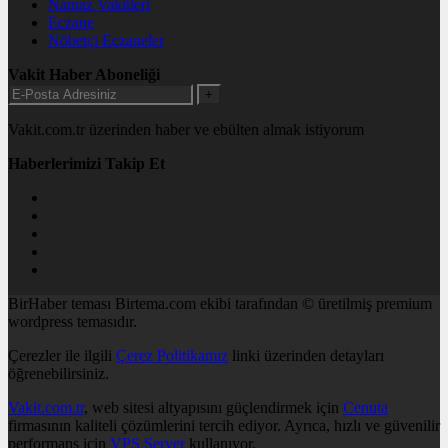
Namaz Vakitleri
Eczane
Nöbetçi Eczaneler
Vakit Haber Aboneliği
+
Vakit.com.tr üzerinden haber ve ebülten almak istiyorum
Haberlerimizi Takip Et
BirHaber teması Birtema.com ekibi tarafından © üretilmiş premium
wordpress temasıdır.
Çerezler ile ilgili
Çerez Politikamız
linki üzerinden detayları
öğrenebilirsiniz.
Vakit.com.tr
, web sitesi altyapısını güçlendirmek için
Cenuta
firmasının kaliteli çözümlerini tercih ediyor. Ayrıca, hızlı ve güvenilir
performans için
VPS Server
kullanıyor.