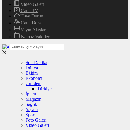
Video Galeri
Canlı TV
Hava Durumu
Canlı Borsa
Yayın Akışları
Namaz Vakitleri
Son Dakika
Dünya
Eğitim
Ekonomi
Gündem
Türkiye
İpucu
Magazin
Sağlık
Yaşam
Spor
Foto Galeri
Video Galeri