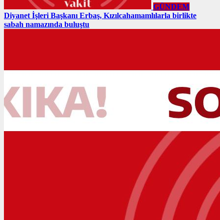
GÜNDEM
Diyanet İşleri Başkanı Erbaş, Kızılcahamamlılarla birlikte
sabah namazında buluştu