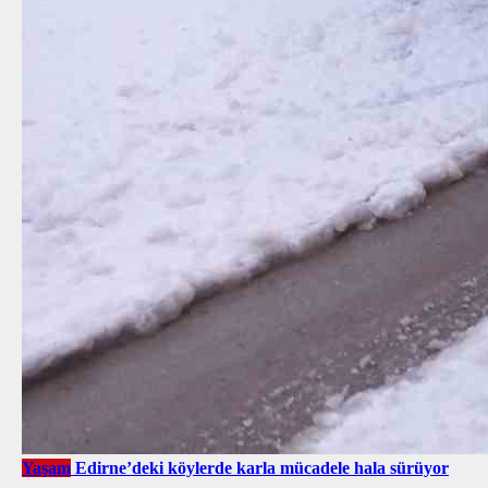
Yaşam
Edirne’deki köylerde karla mücadele hala sürüyor