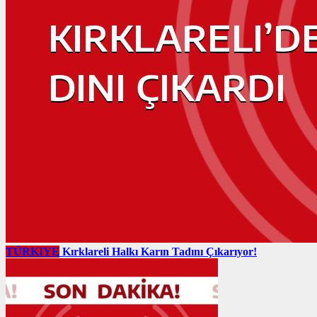
TÜRKIYE
Kırklareli Halkı Karın Tadını Çıkarıyor!