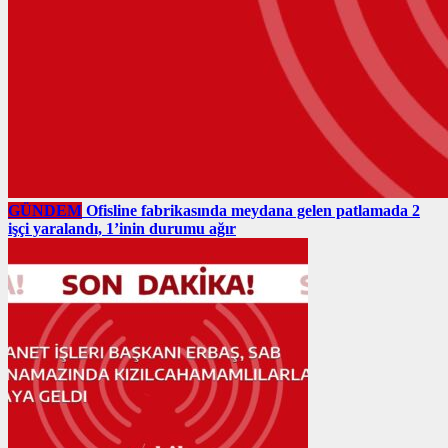
GÜNDEM
Ofisline fabrikasında meydana gelen patlamada 2
işçi yaralandı, 1’inin durumu ağır