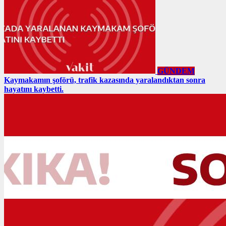
GÜNDEM
Kaymakamın şoförü, trafik kazasında yaralandıktan sonra
hayatını kaybetti.