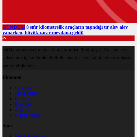
GÜNDEM
8 sıfır kilometrelik araçların taşındığı tır alev alev
yanarken, büyük zarar meydana geldi!
BirHaber teması birtema.com tarafından üretilmiştir. Bu alanı seo
çalışmanız için değerlendirebilir, siteniz ile alakalı kelime gruplarına
yer verebilirsiniz.
Ekonomi
Haberler
Canlı Borsa
Hisseler
Dövizler
Altınlar
Kripto Paralar
Spor
Canlı Sonuçlar