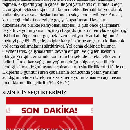
rağmen, ekiplerin yoğun çabası ile yol yarılanmış durumda. Geçit,
Uzungeçit beldesine giden 35 kilometrelik alternatif bir yol olarak
kullanılıyor ve vatandaşlar tarafından sıkça tercih ediliyor. Ancak,
kar ve çığ tehdidi nedeniyle geçişe kapatılmıştı. Havaların
düzelmesiyle birlikte karayolları ekipleri, 3 gün önce çalışmalara
başladı ve yolun yarısını açmayı başardı. Şu an itibarıyla, ekipler çığ
riski olan bölgelerden geçmek üzere ilerliyor. Kar kalınlığının 2
metreyi geçtiği bölgede, ekipler kar püskürme araçlarını kullanarak
yol açma çalışmalarını sürdürüyor. Yol açma ekibinde bulunan
Cevher Ürek, çalışmalarının devam ettiğini ve çığ tehlikesinin
olduğu Zengil Deresi’nde kontrollü bir şekilde hareket ettiklerini
belirtti. Ürek, kar yağışının yoğun olduğu bölgede, yetkililerin
verdiği talimat doğrultusunda çalışmalarını sürdürdüklerini ifade etti.
Ekiplerin 3 gündür süren çabalarının sonucunda yolun yarısının
açıldığını belirten Ürek, en kısa sürede yolun tamamen açılmasını
umduklarını dile getirdi. (SG-RK-Y)
SİZİN İÇİN SEÇTİKLERİMİZ