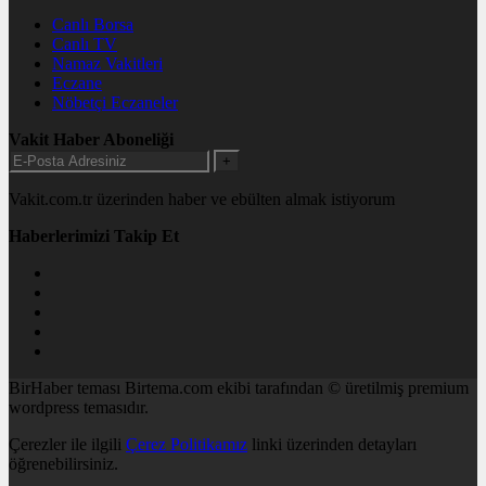
Canlı Borsa
Canlı TV
Namaz Vakitleri
Eczane
Nöbetçi Eczaneler
Vakit Haber Aboneliği
+
Vakit.com.tr üzerinden haber ve ebülten almak istiyorum
Haberlerimizi Takip Et
BirHaber teması Birtema.com ekibi tarafından © üretilmiş premium
wordpress temasıdır.
Çerezler ile ilgili
Çerez Politikamız
linki üzerinden detayları
öğrenebilirsiniz.