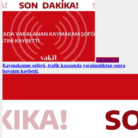
GÜNDEM
Kaymakamın şoförü, trafik kazasında yaralandıktan sonra
hayatını kaybetti.