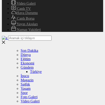
Video Galeri
Canlı TV
Hava Durumu
Canlı Borsa
Yayın Akışları
Namaz Vakitleri
Son Dakika
Dünya
Eğitim
Ekonomi
Gündem
Türkiye
İpucu
Magazin
Sağlık
Yaşam
Spor
Foto Galeri
Video Galeri