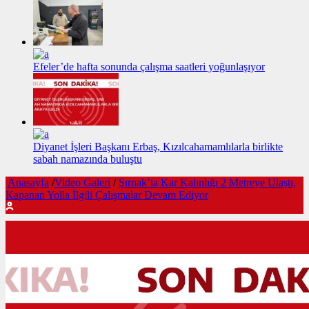
Efeler’de hafta sonunda çalışma saatleri yoğunlaşıyor
Diyanet İşleri Başkanı Erbaş, Kızılcahamamlılarla birlikte
sabah namazında buluştu
Anasayfa
/
Video Galeri
/
Şırnak’ta Kar Kalınlığı 2 Metreye Ulaştı,
Kapanan Yolla İlgili Çalışmalar Devam Ediyor