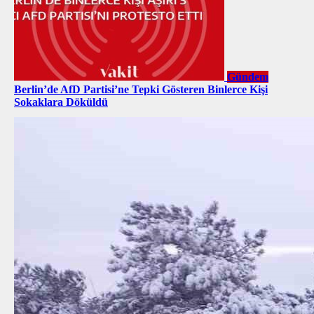
Gündem
Berlin’de AfD Partisi’ne Tepki Gösteren Binlerce Kişi
Sokaklara Döküldü