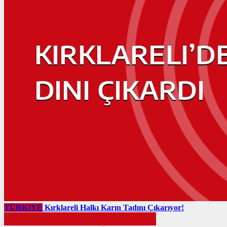
TÜRKIYE
Kırklareli Halkı Karın Tadını Çıkarıyor!