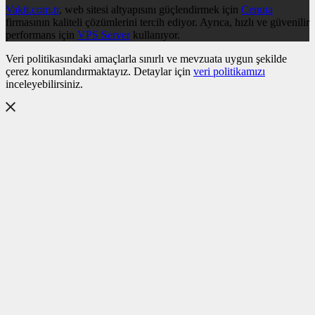
Vakit.com.tr
, web sitesi altyapısını güçlendirmek için
Cenuta
firmasının kaliteli çözümlerini tercih ediyor. Ayrıca, hızlı ve güvenilir
performans için
VPS Server
kullanıyor.
Veri politikasındaki amaçlarla sınırlı ve mevzuata uygun şekilde
çerez konumlandırmaktayız. Detaylar için
veri politikamızı
inceleyebilirsiniz.