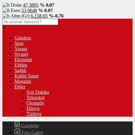
Dolar
47,3895
% 0.07
Euro
53,9648
% 0.07
Altın (Gr)
6.158,65
%-0,76
Gündem
Spor
Yaşam
Siyaset
Ekonomi
Eğitim
Sağlık
Kültür Sanat
Magazin
Diğer
Son Dakika
Teknoloji
Otomativ
Dünya
Türkiye
Gazeteler
Foto Galeri