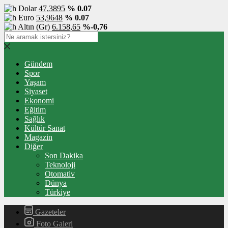
Dolar
47,3895
% 0.07
Euro
53,9648
% 0.07
Altın (Gr)
6.158,65
%-0,76
Gündem
Spor
Yaşam
Siyaset
Ekonomi
Eğitim
Sağlık
Kültür Sanat
Magazin
Diğer
Son Dakika
Teknoloji
Otomativ
Dünya
Türkiye
Gazeteler
Foto Galeri