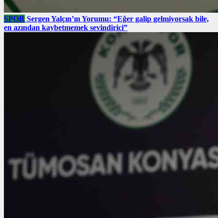
SPOR
Sergen Yalçın’ın Yorumu: “Eğer galip gelmiyorsak bile,
en azından kaybetmemek sevindirici”