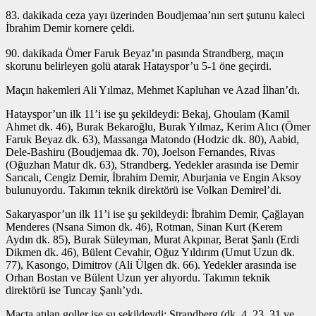
83. dakikada ceza yayı üzerinden Boudjemaa’nın sert şutunu kaleci
İbrahim Demir kornere çeldi.
90. dakikada Ömer Faruk Beyaz’ın pasında Strandberg, maçın
skorunu belirleyen golü atarak Hatayspor’u 5-1 öne geçirdi.
Maçın hakemleri Ali Yılmaz, Mehmet Kapluhan ve Azad İlhan’dı.
Hatayspor’un ilk 11’i ise şu şekildeydi: Bekaj, Ghoulam (Kamil
Ahmet dk. 46), Burak Bekaroğlu, Burak Yılmaz, Kerim Alıcı (Ömer
Faruk Beyaz dk. 63), Massanga Matondo (Hodzic dk. 80), Aabid,
Dele-Bashiru (Boudjemaa dk. 70), Joelson Fernandes, Rivas
(Oğuzhan Matur dk. 63), Strandberg. Yedekler arasında ise Demir
Sarıcalı, Cengiz Demir, İbrahim Demir, Aburjania ve Engin Aksoy
bulunuyordu. Takımın teknik direktörü ise Volkan Demirel’di.
Sakaryaspor’un ilk 11’i ise şu şekildeydi: İbrahim Demir, Çağlayan
Menderes (Nsana Simon dk. 46), Rotman, Sinan Kurt (Kerem
Aydın dk. 85), Burak Süleyman, Murat Akpınar, Berat Şanlı (Erdi
Dikmen dk. 46), Bülent Cevahir, Oğuz Yıldırım (Umut Uzun dk.
77), Kasongo, Dimitrov (Ali Ülgen dk. 66). Yedekler arasında ise
Orhan Bostan ve Bülent Uzun yer alıyordu. Takımın teknik
direktörü ise Tuncay Şanlı’ydı.
Maçta atılan goller ise şu şekildeydi: Strandberg (dk. 4, 23, 31 ve