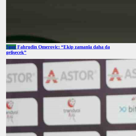
Spor
Fahrudin Omerovic: “Ekip zamanla daha da
gelişecek”