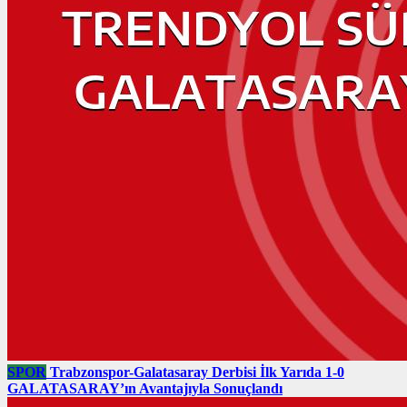
SPOR
Trabzonspor-Galatasaray Derbisi İlk Yarıda 1-0
GALATASARAY’ın Avantajıyla Sonuçlandı