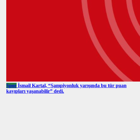
Spor
İsmail Kartal, “Şampiyonluk yarışında bu tür puan
kayıpları yaşanabilir” dedi.