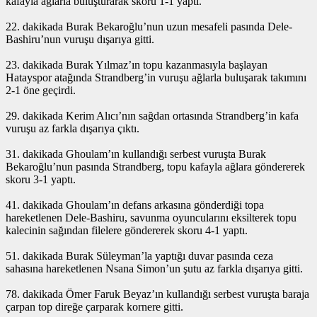
kafayla ağlarla buluşturarak skoru 1-1 yaptı.
22. dakikada Burak Bekaroğlu’nun uzun mesafeli pasında Dele-
Bashiru’nun vuruşu dışarıya gitti.
23. dakikada Burak Yılmaz’ın topu kazanmasıyla başlayan
Hatayspor atağında Strandberg’in vuruşu ağlarla buluşarak takımını
2-1 öne geçirdi.
29. dakikada Kerim Alıcı’nın sağdan ortasında Strandberg’in kafa
vuruşu az farkla dışarıya çıktı.
31. dakikada Ghoulam’ın kullandığı serbest vuruşta Burak
Bekaroğlu’nun pasında Strandberg, topu kafayla ağlara göndererek
skoru 3-1 yaptı.
41. dakikada Ghoulam’ın defans arkasına gönderdiği topa
hareketlenen Dele-Bashiru, savunma oyuncularını eksilterek topu
kalecinin sağından filelere göndererek skoru 4-1 yaptı.
51. dakikada Burak Süleyman’la yaptığı duvar pasında ceza
sahasına hareketlenen Nsana Simon’un şutu az farkla dışarıya gitti.
78. dakikada Ömer Faruk Beyaz’ın kullandığı serbest vuruşta baraja
çarpan top direğe çarparak kornere gitti.