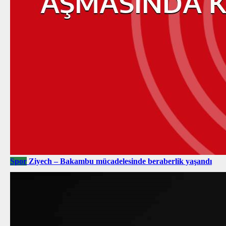
Spor
Ziyech – Bakambu mücadelesinde beraberlik yaşandı