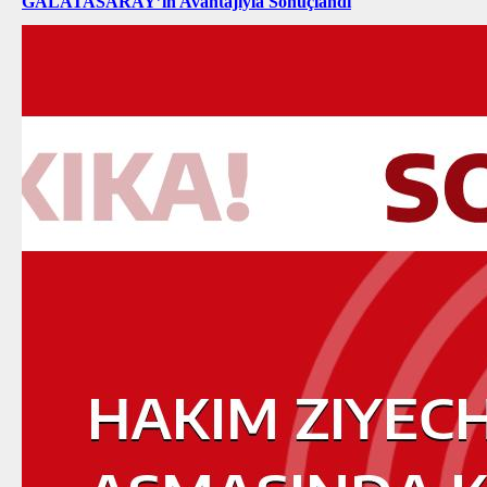
GALATASARAY’ın Avantajıyla Sonuçlandı