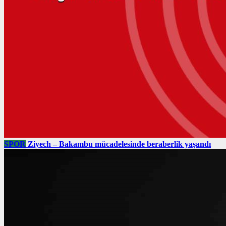
SPOR
Ziyech – Bakambu mücadelesinde beraberlik yaşandı