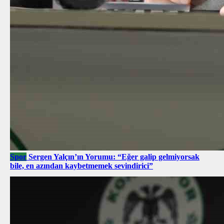
Spor
Sergen Yalçın’ın Yorumu: “Eğer galip gelmiyorsak
bile, en azından kaybetmemek sevindirici”