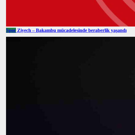
Spor
Ziyech – Bakambu mücadelesinde beraberlik yaşandı