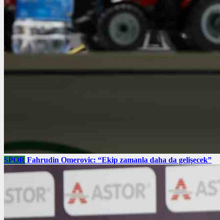
SPOR
Fahrudin Omerovic: “Ekip zamanla daha da gelişecek”