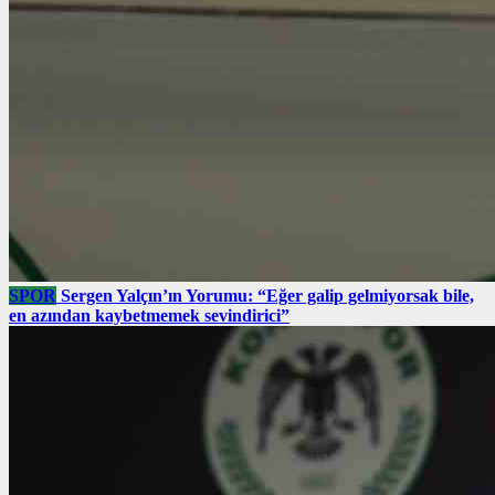
SPOR
Sergen Yalçın’ın Yorumu: “Eğer galip gelmiyorsak bile,
en azından kaybetmemek sevindirici”