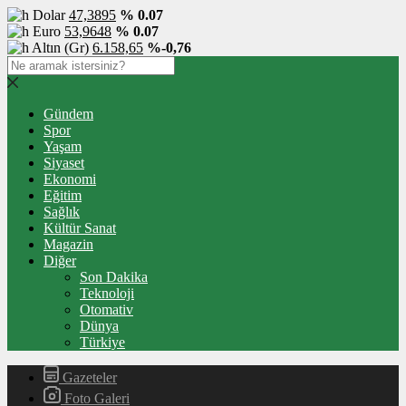
Dolar
47,3895
% 0.07
Euro
53,9648
% 0.07
Altın (Gr)
6.158,65
%-0,76
Gündem
Spor
Yaşam
Siyaset
Ekonomi
Eğitim
Sağlık
Kültür Sanat
Magazin
Diğer
Son Dakika
Teknoloji
Otomativ
Dünya
Türkiye
Gazeteler
Foto Galeri