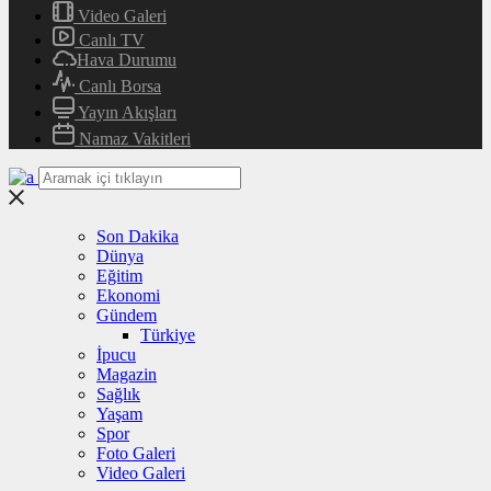
Video Galeri
Canlı TV
Hava Durumu
Canlı Borsa
Yayın Akışları
Namaz Vakitleri
Son Dakika
Dünya
Eğitim
Ekonomi
Gündem
Türkiye
İpucu
Magazin
Sağlık
Yaşam
Spor
Foto Galeri
Video Galeri