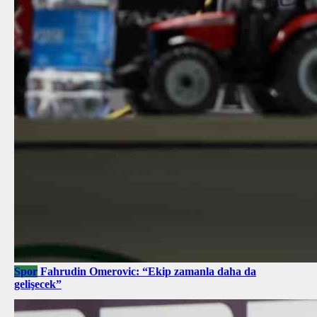
Spor
Fahrudin Omerovic: “Ekip zamanla daha da
gelişecek”