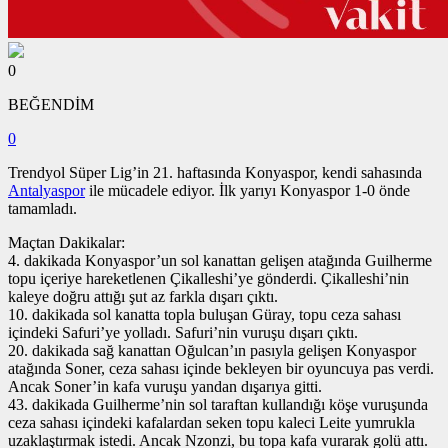
0
BEĞENDİM
0
Trendyol Süper Lig’in 21. haftasında Konyaspor, kendi sahasında
Antalyaspor
ile mücadele ediyor. İlk yarıyı Konyaspor 1-0 önde
tamamladı.
Maçtan Dakikalar:
4. dakikada Konyaspor’un sol kanattan gelişen atağında Guilherme
topu içeriye hareketlenen Çikalleshi’ye gönderdi. Çikalleshi’nin
kaleye doğru attığı şut az farkla dışarı çıktı.
10. dakikada sol kanatta topla buluşan Güray, topu ceza sahası
içindeki Safuri’ye yolladı. Safuri’nin vuruşu dışarı çıktı.
20. dakikada sağ kanattan Oğulcan’ın pasıyla gelişen Konyaspor
atağında Soner, ceza sahası içinde bekleyen bir oyuncuya pas verdi.
Ancak Soner’in kafa vuruşu yandan dışarıya gitti.
43. dakikada Guilherme’nin sol taraftan kullandığı köşe vuruşunda
ceza sahası içindeki kafalardan seken topu kaleci Leite yumrukla
uzaklaştırmak istedi. Ancak Nzonzi, bu topa kafa vurarak golü attı.