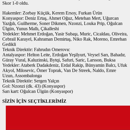
Skor 1-0 oldu.
Hakemler: Zorbay Küçük, Kerem Ersoy, Furkan Ürün
Konyaspor: Deniz Ertaş, Ahmet Oğuz, Metehan Mert, Uğurcan
Yazğılı, Guilherme, Soner Dikmen, Nzonzi, Louka Prip, Oğulcan
Ülgün, Yunus Mallı, Çikalleshi
Yedekler: Mehmet Erdoğan, Yasir Subaşı, Muric, Cicaldau, Oliveira,
Cebrail Karayel, Kahraman Demirtaş, Niko Rak, Moreno, Emrehan
Gedikli
Teknik Direktör: Fahrudın Omerovıc
Antalyaspor: Helton Leite, Erdoğan Yeşilyurt, Veysel Sarı, Bahadır,
Güray Vural, Kaluzinski, Bytqi, Safuri, Saric, Larsson, Buksa
Yedekler: Ataberk Dadakdeniz, Erdal Rakip, Bünyamin Balcı, Ufuk
Akyol, Milosevic, Ömer Toprak, Van De Streek, Naldo, Emre
Uzun, Assombalonga
Teknik Direktör: Sergen Yalçın
Gol: Nzonzi (dk. 43) (Konyaspor)
Sarı kart: Oğulcan Ülgün (Konyaspor)
SİZİN İÇİN SEÇTİKLERİMİZ