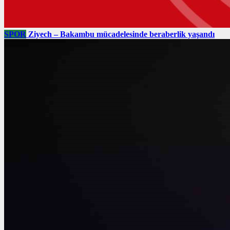
SPOR
Ziyech – Bakambu mücadelesinde beraberlik yaşandı