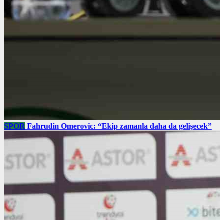
SPOR
Fahrudin Omerovic: “Ekip zamanla daha da gelişecek”