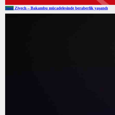
Spor
Ziyech – Bakambu mücadelesinde beraberlik yaşandı