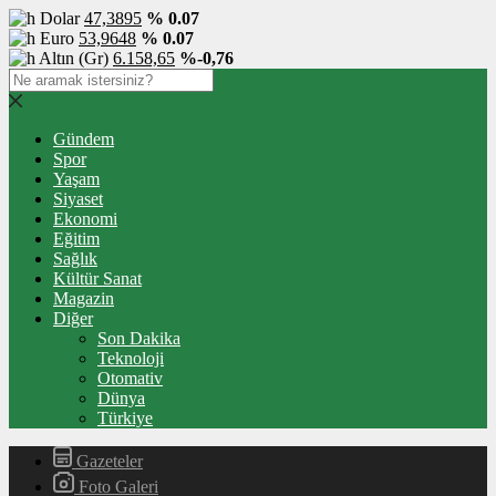
Dolar
47,3895
% 0.07
Euro
53,9648
% 0.07
Altın (Gr)
6.158,65
%-0,76
Gündem
Spor
Yaşam
Siyaset
Ekonomi
Eğitim
Sağlık
Kültür Sanat
Magazin
Diğer
Son Dakika
Teknoloji
Otomativ
Dünya
Türkiye
Gazeteler
Foto Galeri