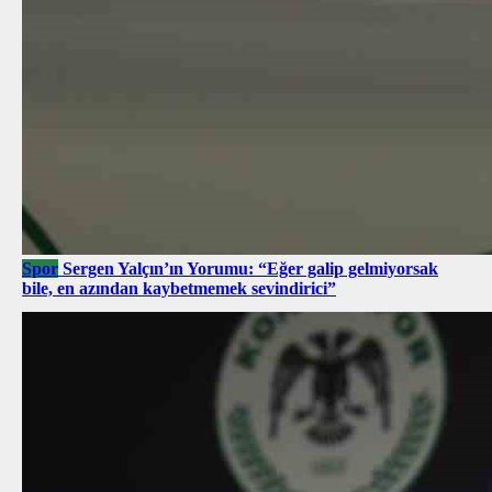
Spor
Sergen Yalçın’ın Yorumu: “Eğer galip gelmiyorsak
bile, en azından kaybetmemek sevindirici”