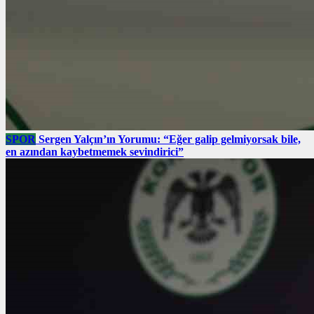
SPOR
Sergen Yalçın’ın Yorumu: “Eğer galip gelmiyorsak bile,
en azından kaybetmemek sevindirici”