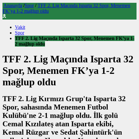
Anasayfa
/
Spor
/
TFF 2. Lig Maçında Isparta 32 Spor, Menemen
FK’ya 1-2 mağlup oldu
Vakit
Spor
TFF 2. Lig Maçında Isparta 32 Spor, Menemen FK’ya 1-
2 mağlup oldu
TFF 2. Lig Maçında Isparta 32
Spor, Menemen FK’ya 1-2
mağlup oldu
TFF 2. Lig Kırmızı Grup'ta Isparta 32
Spor, sahasında Menemen Futbol
Kulübü'ne 2-1 mağlup oldu. İlk golü
Cemal Kızılateş atan Isparta ekibi,
Kemal Rüzgar ve Sedat Şahintürk'ün