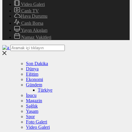
Video Galeri
Canlı TV
Hava Durumu
Canlı Borsa
Yayın Akışları
Namaz Vakitleri
Son Dakika
Dünya
Eğitim
Ekonomi
Gündem
Türkiye
İpucu
Magazin
Sağlık
Yaşam
Spor
Foto Galeri
Video Galeri