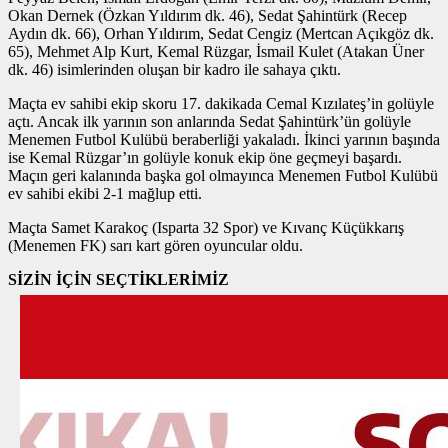
Okan Dernek (Özkan Yıldırım dk. 46), Sedat Şahintürk (Recep
Aydın dk. 66), Orhan Yıldırım, Sedat Cengiz (Mertcan Açıkgöz dk.
65), Mehmet Alp Kurt, Kemal Rüzgar, İsmail Kulet (Atakan Üner
dk. 46) isimlerinden oluşan bir kadro ile sahaya çıktı.
Maçta ev sahibi ekip skoru 17. dakikada Cemal Kızılateş’in golüyle
açtı. Ancak ilk yarının son anlarında Sedat Şahintürk’ün golüyle
Menemen Futbol Kulübü beraberliği yakaladı. İkinci yarının başında
ise Kemal Rüzgar’ın golüyle konuk ekip öne geçmeyi başardı.
Maçın geri kalanında başka gol olmayınca Menemen Futbol Kulübü
ev sahibi ekibi 2-1 mağlup etti.
Maçta Samet Karakoç (Isparta 32 Spor) ve Kıvanç Küçükkarış
(Menemen FK) sarı kart gören oyuncular oldu.
SİZİN İÇİN SEÇTİKLERİMİZ