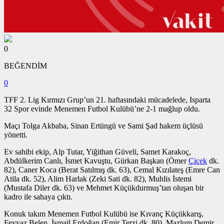
0
BEĞENDİM
0
TFF 2. Lig Kırmızı Grup’un 21. haftasındaki mücadelede, Isparta
32 Spor evinde Menemen Futbol Kulübü’ne 2-1 mağlup oldu.
Maçı Tolga Akbaba, Sinan Ertüngü ve Sami Şad hakem üçlüsü
yönetti.
Ev sahibi ekip, Alp Tutar, Yiğithan Güveli, Samet Karakoç,
Abdülkerim Canlı, İsmet Kavuştu, Gürkan Başkan (Ömer
Çiçek
dk.
82), Caner Koca (Berat Satılmış dk. 63), Cemal Kızılateş (Emre Can
Atila dk. 52), Alim Harlak (Zeki Sati dk. 82), Muhlis İstemi
(Mustafa Diler dk. 63) ve Mehmet Küçükdurmuş’tan oluşan bir
kadro ile sahaya çıktı.
Konuk takım Menemen Futbol Kulübü ise Kıvanç Küçükkarış,
Feyyaz Belen, İsmail Erdoğan (Emir Terzi dk. 80), Mazlum Demir,