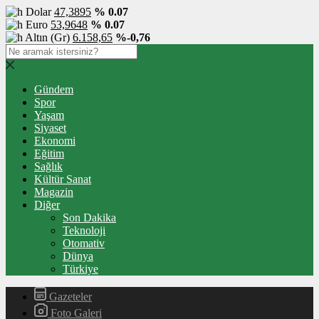
Dolar
47,3895
% 0.07
Euro
53,9648
% 0.07
Altın (Gr)
6.158,65
%-0,76
Gündem
Spor
Yaşam
Siyaset
Ekonomi
Eğitim
Sağlık
Kültür Sanat
Magazin
Diğer
Son Dakika
Teknoloji
Otomativ
Dünya
Türkiye
Gazeteler
Foto Galeri