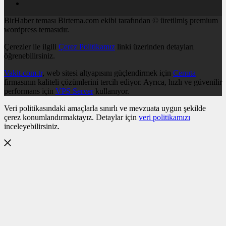
BirHaber teması Birtema.com ekibi tarafından © üretilmiş premium
wordpress temasıdır.
Çerezler ile ilgili
Çerez Politikamız
linki üzerinden detayları
öğrenebilirsiniz.
Vakit.com.tr
, web sitesi altyapısını güçlendirmek için
Cenuta
firmasının kaliteli çözümlerini tercih ediyor. Ayrıca, hızlı ve güvenilir
performans için
VPS Server
kullanıyor.
Veri politikasındaki amaçlarla sınırlı ve mevzuata uygun şekilde
çerez konumlandırmaktayız. Detaylar için
veri politikamızı
inceleyebilirsiniz.