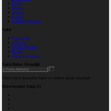
Künye
İletişim
Reklam
KVKK
Gizlilik Sözleşmesi
Vakit
Canlı Borsa
Canlı TV
Namaz Vakitleri
Eczane
Nöbetçi Eczaneler
Vakit Haber Aboneliği
+
Vakit.com.tr üzerinden haber ve ebülten almak istiyorum
Haberlerimizi Takip Et