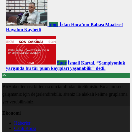
Spor
İrfan Hoca’nın Babası Maalesef
Hayatını Kaybetti
Spor
İsmail Kartal, “Şampiyonluk
yarışında bu tür puan kayıpları yaşanabilir” dedi.
BirHaber teması birtema.com tarafından üretilmiştir. Bu alanı seo
çalışmanız için değerlendirebilir, siteniz ile alakalı kelime gruplarına
yer verebilirsiniz.
Ekonomi
Haberler
Canlı Borsa