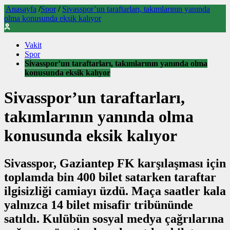
Anasayfa
/
Spor
/
Sivasspor’un taraftarları, takımlarının yanında
olma konusunda eksik kalıyor
Vakit
Spor
Sivasspor’un taraftarları, takımlarının yanında olma
konusunda eksik kalıyor
Sivasspor’un taraftarları,
takımlarının yanında olma
konusunda eksik kalıyor
Sivasspor, Gaziantep FK karşılaşması için
toplamda bin 400 bilet satarken taraftar
ilgisizliği camiayı üzdü. Maça saatler kala
yalnızca 14 bilet misafir tribününde
satıldı. Kulübün sosyal medya çağrılarına