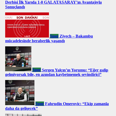
Derbisi İlk Yarıda 1-0 GALATASARAY’ın Avantajıyla
Sonuçlandı
Spor
Ziyech – Bakambu
mücadelesinde beraberlik yaşandı
Spor
Sergen Yalçın’ın Yorumu: “Eğer galip
gelmiyorsak bile, en azından kaybetmemek sevindirici”
Spor
Fahrudin Omerovic: “Ekip zamanla
daha da gelişecek”