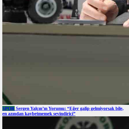
SPOR
Sergen Yalçın’ın Yorumu: “Eğer galip gelmiyorsak bile,
en azından kaybetmemek sevindirici”