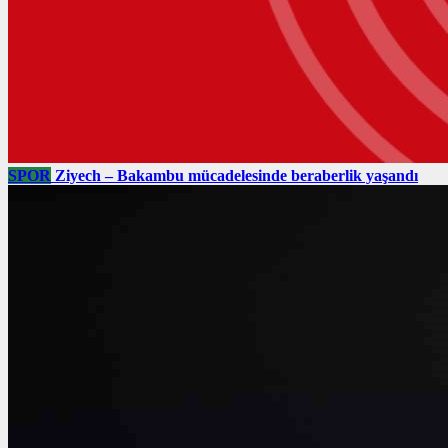
SPOR
Ziyech – Bakambu mücadelesinde beraberlik yaşandı