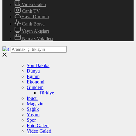
Video Galeri
Canlı TV
Hava Durumu
Canlı Borsa
Yayın Akışları
Namaz Vakitleri
Son Dakika
Dünya
Eğitim
Ekonomi
Gündem
Türkiye
İpucu
Magazin
Sağlık
Yaşam
Spor
Foto Galeri
Video Galeri