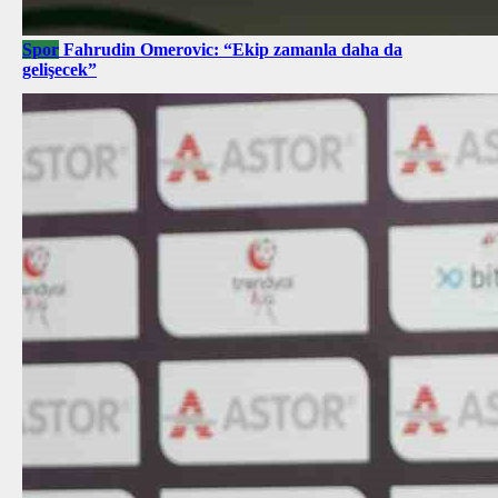
Spor
Fahrudin Omerovic: “Ekip zamanla daha da
gelişecek”