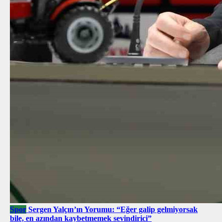
Spor
Sergen Yalçın’ın Yorumu: “Eğer galip gelmiyorsak
bile, en azından kaybetmemek sevindirici”