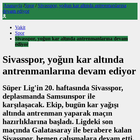
Anasayfa
/
Spor
/
Sivasspor, yoğun kar altında antrenmanlarına
devam ediyor
Vakit
Spor
Sivasspor, yoğun kar altında antrenmanlarına devam
ediyor
Sivasspor, yoğun kar altında
antrenmanlarına devam ediyor
Süper Lig'in 20. haftasında Sivasspor,
deplasmanda Samsunspor ile
karşılaşacak. Ekip, bugün kar yağışı
altında antrenman yaparak maçın
hazırlıklarına başladı. Ligdeki son
maçında Galatasaray ile berabere kalan
Sivasspor, hemen çalışmalara devam etti.