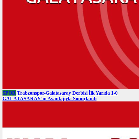
SPOR
Trabzonspor-Galatasaray Derbisi İlk Yarıda 1-0
GALATASARAY’ın Avantajıyla Sonuçlandı