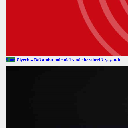
Spor
Ziyech – Bakambu mücadelesinde beraberlik yaşandı