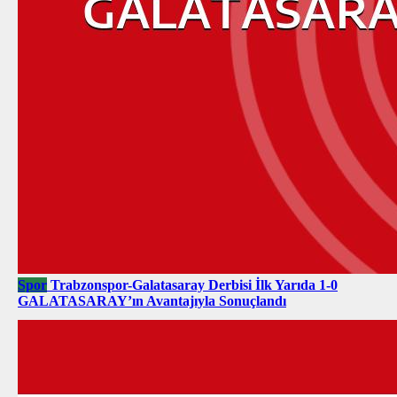
Spor
Trabzonspor-Galatasaray Derbisi İlk Yarıda 1-0
GALATASARAY’ın Avantajıyla Sonuçlandı