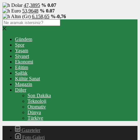
Dolar
47,3895
% 0.07
Euro
53,9648
% 0.07
Altın (Gr)
6.158,65
%-0,76
Gündem
Spor
Yaşam
Siyaset
Ekonomi
Eğitim
Sağlık
Kültür Sanat
Magazin
Diğer
Son Dakika
Teknoloji
Otomativ
Dünya
Türkiye
Gazeteler
Foto Galeri