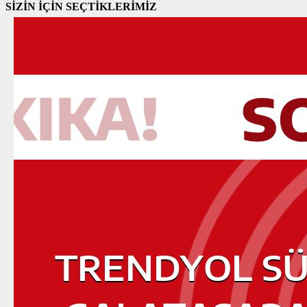
SİZİN İÇİN SEÇTİKLERİMİZ