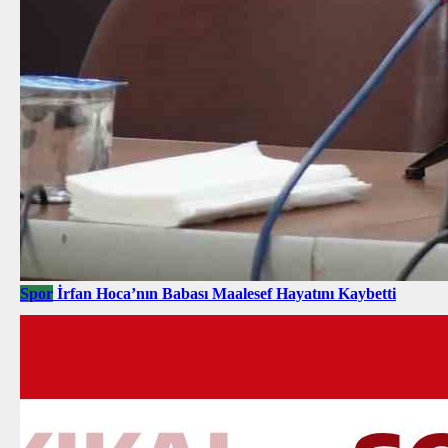
Spor
İrfan Hoca’nın Babası Maalesef Hayatını Kaybetti