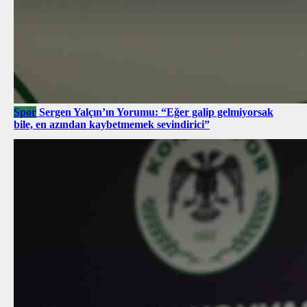
Spor
Sergen Yalçın’ın Yorumu: “Eğer galip gelmiyorsak
bile, en azından kaybetmemek sevindirici”