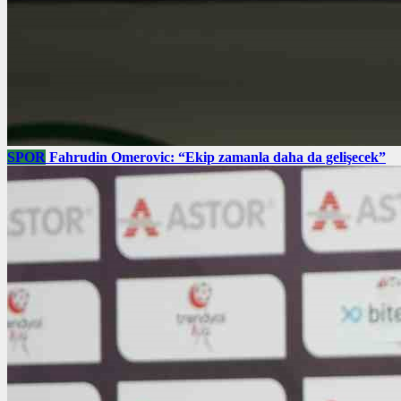
SPOR
Fahrudin Omerovic: “Ekip zamanla daha da gelişecek”