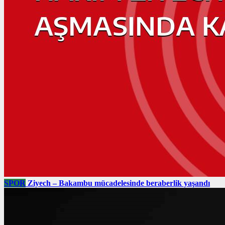
SPOR
Ziyech – Bakambu mücadelesinde beraberlik yaşandı