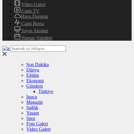
Video Galeri
Canlı TV
Hava Durumu
Canlı Borsa
Yayın Akışları
Namaz Vakitleri
Son Dakika
Dünya
Eğitim
Ekonomi
Gündem
Türkiye
İpucu
Magazin
Sağlık
Yaşam
Spor
Foto Galeri
Video Galeri