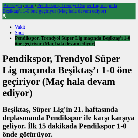
Anasayfa
/
Spor
/
Pendikspor, Trendyol Süper Lig maçında
Beşiktaş’ı 1-0 öne geçiriyor (Maç hala devam ediyor)
Vakit
Spor
Pendikspor, Trendyol Süper Lig maçında Beşiktaş’ı 1-0
öne geçiriyor (Maç hala devam ediyor)
Pendikspor, Trendyol Süper
Lig maçında Beşiktaş’ı 1-0 öne
geçiriyor (Maç hala devam
ediyor)
Beşiktaş, Süper Lig'in 21. haftasında
deplasmanda Pendikspor ile karşı karşıya
geliyor. İlk 15 dakikada Pendikspor 1-0
önde götürüyor.