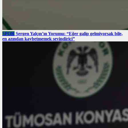
SPOR
Sergen Yalçın’ın Yorumu: “Eğer galip gelmiyorsak bile,
en azından kaybetmemek sevindirici”