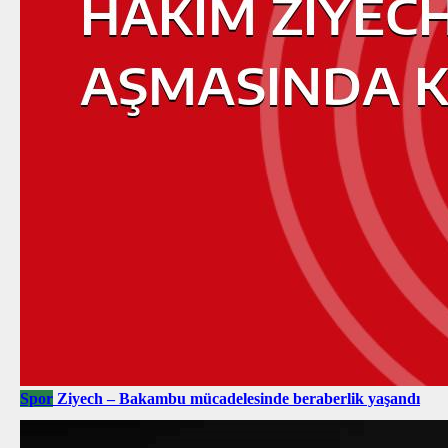
Spor
Ziyech – Bakambu mücadelesinde beraberlik yaşandı