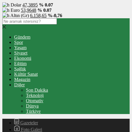
Dolar
47,3895
% 0.07
Euro
53,9648
% 0.07
Altın (Gr)
6.158,65
%-0,76
Gündem
Spor
Yaşam
Siyaset
Ekonomi
Eğitim
Sağlık
Kültür Sanat
Magazin
Diğer
Son Dakika
Teknoloji
Otomativ
Dünya
Türkiye
Gazeteler
Foto Galeri