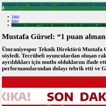
Anasayfa
/
Spor
/
Mustafa Gürsel: “1 puan almanın sevincini yaşıyo
Vakit
Spor
Mustafa Gürsel: “1 puan almanın sevincini yaşıyoruz, ga
Mustafa Gürsel: “1 puan almanı
Ümraniyespor Teknik Direktörü Mustafa Gürs
söyledi. Tecrübeli oyunculardan oluşan rak
ayrıldıkları için mutlu olduklarını ifade e
performanslarından dolayı tebrik etti ve Ge