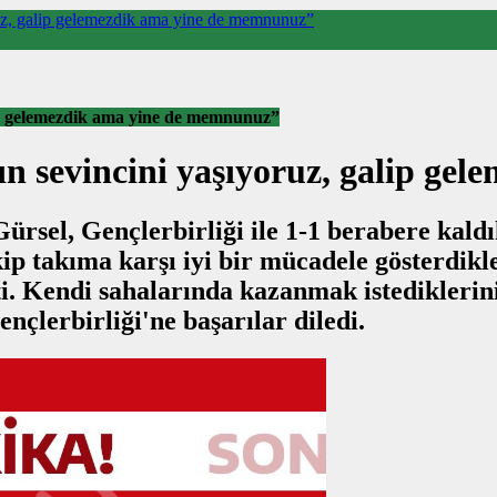
ruz, galip gelemezdik ama yine de memnunuz”
lip gelemezdik ama yine de memnunuz”
n sevincini yaşıyoruz, galip g
el, Gençlerbirliği ile 1-1 berabere kaldıkl
ip takıma karşı iyi bir mücadele gösterdikl
tti. Kendi sahalarında kazanmak istediklerin
nçlerbirliği'ne başarılar diledi.