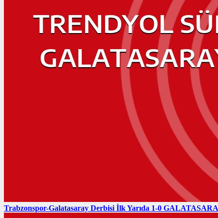
Trabzonspor-Galatasaray Derbisi İlk Yarıda 1-0 GALATASARAY