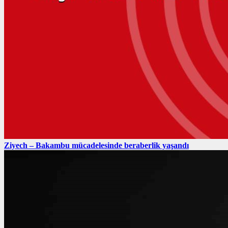
Ziyech – Bakambu mücadelesinde beraberlik yaşandı