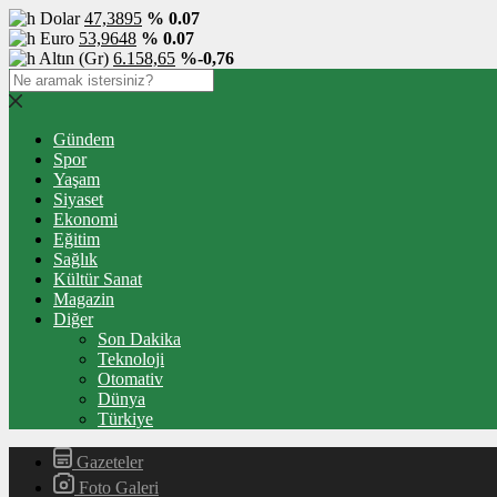
Dolar
47,3895
% 0.07
Euro
53,9648
% 0.07
Altın (Gr)
6.158,65
%-0,76
Gündem
Spor
Yaşam
Siyaset
Ekonomi
Eğitim
Sağlık
Kültür Sanat
Magazin
Diğer
Son Dakika
Teknoloji
Otomativ
Dünya
Türkiye
Gazeteler
Foto Galeri