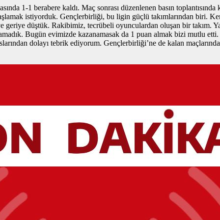
ahasında 1-1 berabere kaldı. Maç sonrası düzenlenen basın toplantısın
şlamak istiyorduk. Gençlerbirliği, bu ligin güçlü takımlarından biri. K
 ve geriye düştük. Rakibimiz, tecrübeli oyunculardan oluşan bir takım. Y
atamadık. Bugün evimizde kazanamasak da 1 puan almak bizi mutlu etti. 
arından dolayı tebrik ediyorum. Gençlerbirliği’ne de kalan maçlarında 