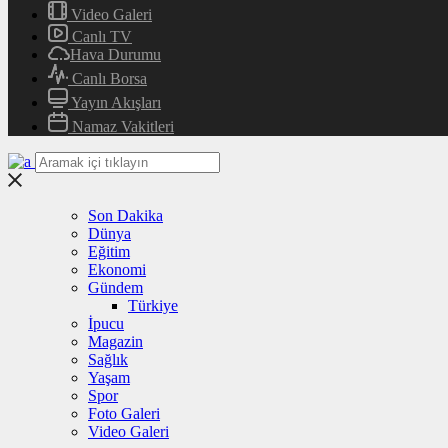
Video Galeri
Canlı TV
Hava Durumu
Canlı Borsa
Yayın Akışları
Namaz Vakitleri
Son Dakika
Dünya
Eğitim
Ekonomi
Gündem
Türkiye
İpucu
Magazin
Sağlık
Yaşam
Spor
Foto Galeri
Video Galeri