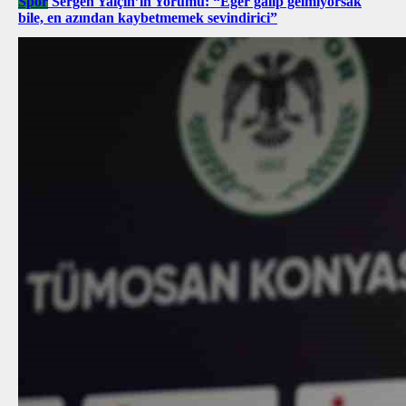
Spor
Sergen Yalçın’ın Yorumu: “Eğer galip gelmiyorsak
bile, en azından kaybetmemek sevindirici”