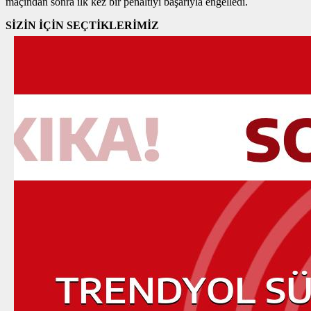
maçından sonra ilk kez bir penaltıyı başarıyla engelledi.
SİZİN İÇİN SEÇTİKLERİMİZ