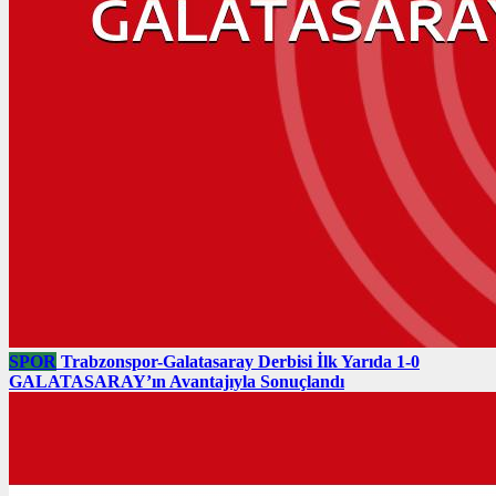
SPOR
Trabzonspor-Galatasaray Derbisi İlk Yarıda 1-0
GALATASARAY’ın Avantajıyla Sonuçlandı