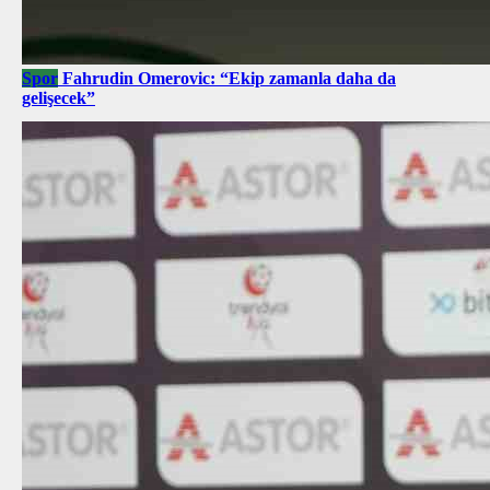
Spor
Fahrudin Omerovic: “Ekip zamanla daha da
gelişecek”