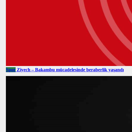
Spor
Ziyech – Bakambu mücadelesinde beraberlik yaşandı