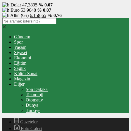
Dolar
47,3895
% 0.07
Euro
53,9648
% 0.07
Altın (Gr)
6.158,65
%-0,76
Gündem
Spor
Yaşam
Siyaset
Ekonomi
Eğitim
Sağlık
Kültür Sanat
Magazin
Diğer
Son Dakika
Teknoloji
Otomativ
Dünya
Türkiye
Gazeteler
Foto Galeri