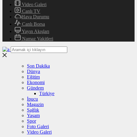
Video Galeri
Canlı TV
Hava Durumu
Canlı Borsa
Yayın Akışları
Namaz Vakitleri
Son Dakika
Dünya
Eğitim
Ekonomi
Gündem
Türkiye
İpucu
Magazin
Sağlık
Yaşam
Spor
Foto Galeri
Video Galeri