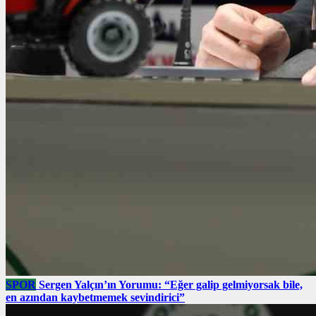
SPOR
Sergen Yalçın’ın Yorumu: “Eğer galip gelmiyorsak bile,
en azından kaybetmemek sevindirici”