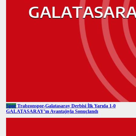
Spor
Trabzonspor-Galatasaray Derbisi İlk Yarıda 1-0
GALATASARAY’ın Avantajıyla Sonuçlandı