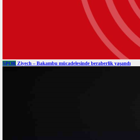
SPOR
Ziyech – Bakambu mücadelesinde beraberlik yaşandı