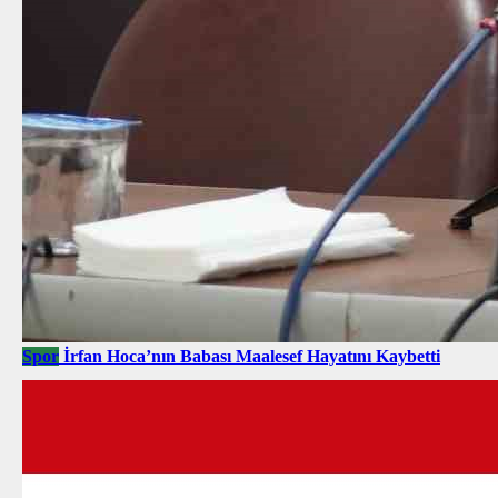
Spor
İrfan Hoca’nın Babası Maalesef Hayatını Kaybetti