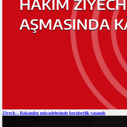
Ziyech – Bakambu mücadelesinde beraberlik yaşandı