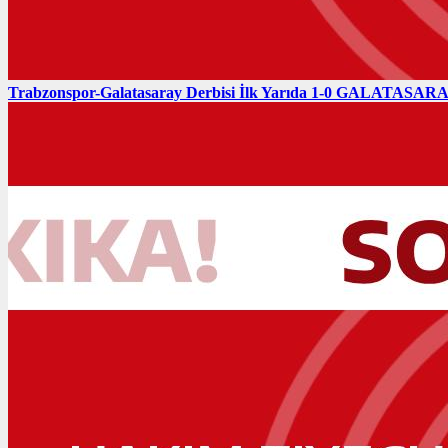
Trabzonspor-Galatasaray Derbisi İlk Yarıda 1-0 GALATASARAY