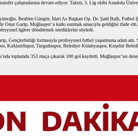
transfer çalışmalarına devam ediyor. Takım, 3. Lig ekibi Anadolu Ünive
moğlu, İbrahim Güngör, İdari As Başkan Op. Dr. Şadi Ballı, Futbol 
de Onur Garip, Muğlaspor’a katkı sunmak amacıyla geldiğini ifade etti
fesyonel liglere döndürmek istediklerini söyledi.
ip, Gençlerbirliği formasıyla profesyonel futbol yaşantısına adım attı.
r, Kırklarelispor, Turgutluspor, Belediye Kütahyaspor, Kırşehir Beled
pası’nda toplamda 353 maça çıkarak 100 gol kaydetti. Muğlaspor’un den