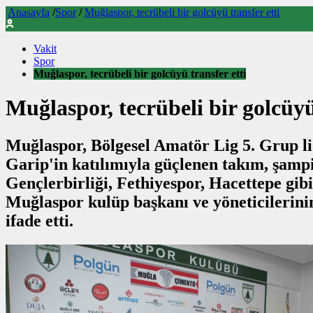
Anasayfa
/
Spor
/
Muğlaspor, tecrübeli bir golcüyü transfer etti
Vakit
Spor
Muğlaspor, tecrübeli bir golcüyü transfer etti
Muğlaspor, tecrübeli bir golcüyü
Muğlaspor, Bölgesel Amatör Lig 5. Grup li
Garip'in katılımıyla güçlenen takım, şamp
Gençlerbirliği, Fethiyespor, Hacettepe gib
Muğlaspor kulüp başkanı ve yöneticilerinin
ifade etti.