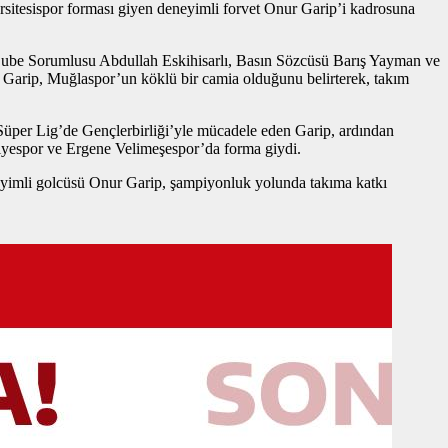
rsitesispor forması giyen deneyimli forvet Onur Garip’i kadrosuna
Şube Sorumlusu Abdullah Eskihisarlı, Basın Sözcüsü Barış Yayman ve
. Garip, Muğlaspor’un köklü bir camia olduğunu belirterek, takım
 Süper Lig’de Gençlerbirliği’yle mücadele eden Garip, ardından
iyespor ve Ergene Velimeşespor’da forma giydi.
eyimli golcüsü Onur Garip, şampiyonluk yolunda takıma katkı