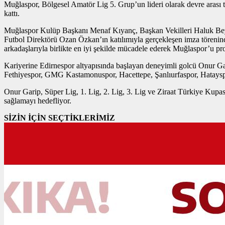
Muğlaspor, Bölgesel Amatör Lig 5. Grup’un lideri olarak devre arası 
kattı.
Muğlaspor Kulüp Başkanı Menaf Kıyanç, Başkan Vekilleri Haluk Beyi
Futbol Direktörü Ozan Özkan’ın katılımıyla gerçekleşen imza törenin
arkadaşlarıyla birlikte en iyi şekilde mücadele ederek Muğlaspor’u pro
Kariyerine Edirnespor altyapısında başlayan deneyimli golcü Onur Gar
Fethiyespor, GMG Kastamonuspor, Hacettepe, Şanlıurfaspor, Hatayspo
Onur Garip, Süper Lig, 1. Lig, 2. Lig, 3. Lig ve Ziraat Türkiye Ku
sağlamayı hedefliyor.
SİZİN İÇİN SEÇTİKLERİMİZ