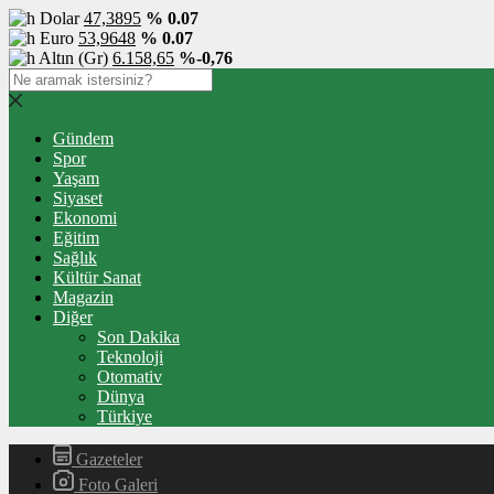
Dolar
47,3895
% 0.07
Euro
53,9648
% 0.07
Altın (Gr)
6.158,65
%-0,76
Gündem
Spor
Yaşam
Siyaset
Ekonomi
Eğitim
Sağlık
Kültür Sanat
Magazin
Diğer
Son Dakika
Teknoloji
Otomativ
Dünya
Türkiye
Gazeteler
Foto Galeri