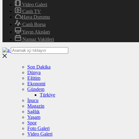
Video Galeri
Canlı TV
Hava Durumu
Canlı Borsa
Yayın Akışları
Namaz Vakitleri
Son Dakika
Dünya
Eğitim
Ekonomi
Gündem
Türkiye
İpucu
Magazin
Sağlık
Yaşam
Spor
Foto Galeri
Video Galeri