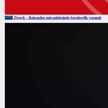
Spor
Ziyech – Bakambu mücadelesinde beraberlik yaşandı