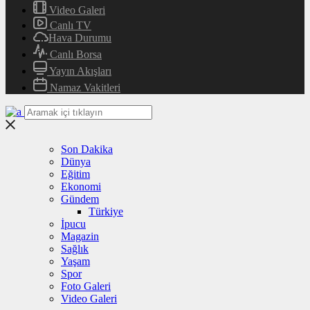
Video Galeri
Canlı TV
Hava Durumu
Canlı Borsa
Yayın Akışları
Namaz Vakitleri
Son Dakika
Dünya
Eğitim
Ekonomi
Gündem
Türkiye
İpucu
Magazin
Sağlık
Yaşam
Spor
Foto Galeri
Video Galeri