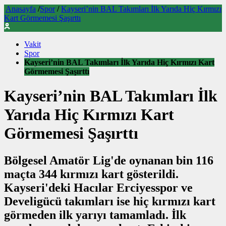
Anasayfa
/
Spor
/
Kayseri’nin BAL Takımları İlk Yarıda Hiç Kırmızı
Kart Görmemesi Şaşırttı
Vakit
Spor
Kayseri’nin BAL Takımları İlk Yarıda Hiç Kırmızı Kart
Görmemesi Şaşırttı
Kayseri’nin BAL Takımları İlk
Yarıda Hiç Kırmızı Kart
Görmemesi Şaşırttı
Bölgesel Amatör Lig'de oynanan bin 116
maçta 344 kırmızı kart gösterildi.
Kayseri'deki Hacılar Erciyesspor ve
Develigücü takımları ise hiç kırmızı kart
görmeden ilk yarıyı tamamladı. İlk