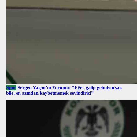
Spor
Sergen Yalçın’ın Yorumu: “Eğer galip gelmiyorsak
bile, en azından kaybetmemek sevindirici”