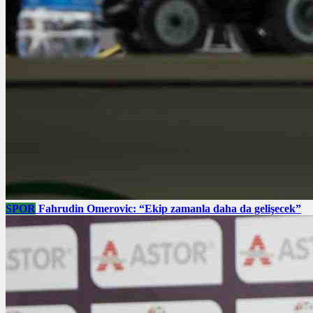
SPOR
Fahrudin Omerovic: “Ekip zamanla daha da gelişecek”