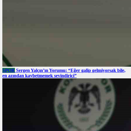
SPOR
Sergen Yalçın’ın Yorumu: “Eğer galip gelmiyorsak bile,
en azından kaybetmemek sevindirici”