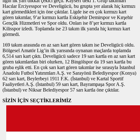
ligin ilk yarı dikkat çekici geçti. Kayseri’deki 1. Grup takımları
Hacılar Erciyesspor ve Develigücü, bu grupta yer alarak hiç kırmızı
kart görmedikleri için öne çıktılar. Ligde ise en çok kırmızı kart
gören takımlar, 9’ar kırmızı kartla Eskişehir Demirspor ve Kırşehir
Gençlik Hizmetleri ve Spor oldu. Onları ise 8’şer kırmızı kartla
Kilisspor izledi. Toplamda ise 23 takım ilk yarıda hiç kırmızı kart
görmedi.
169 takım arasında en az sarı kart gören takım ise Develigücü oldu.
Bölgesel Amatör Lig’in ilk yarısında oynanan maçlarda toplamda
6,514 sarı kart çıktı. Develigücü sadece 19 sarı kartla en az sarı kart
gören takımlardan biri olurken, 12 Bingölspor da 19 sarı kartla bu
gruba eşlik etti. En çok sarı kart gören takımlar ise sırasıyla İstanbul
Anadolu Futbol Yatırımları A.Ş. ve Sarayönü Belediyespor (Konya)
62 sarı kart, Beylerbeyi 1911 F.K. (İstanbul) ve Kartal Sportif
Faaliyetleri A.Ş. (İstanbul) 59 sarı kart, Bayrampaşa Spor A.Ş.
(İstanbul) ve Niksar Belediyespor 57 sarı kartla öne çıktılar.
SİZİN İÇİN SEÇTİKLERİMİZ