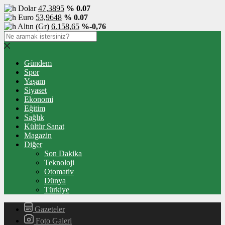
Dolar
47,3895
% 0.07
Euro
53,9648
% 0.07
Altın (Gr)
6.158,65
%-0,76
Gündem
Spor
Yaşam
Siyaset
Ekonomi
Eğitim
Sağlık
Kültür Sanat
Magazin
Diğer
Son Dakika
Teknoloji
Otomativ
Dünya
Türkiye
Gazeteler
Foto Galeri