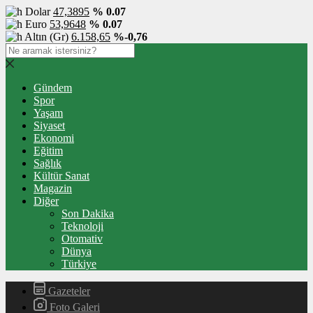
Dolar
47,3895
% 0.07
Euro
53,9648
% 0.07
Altın (Gr)
6.158,65
%-0,76
Gündem
Spor
Yaşam
Siyaset
Ekonomi
Eğitim
Sağlık
Kültür Sanat
Magazin
Diğer
Son Dakika
Teknoloji
Otomativ
Dünya
Türkiye
Gazeteler
Foto Galeri