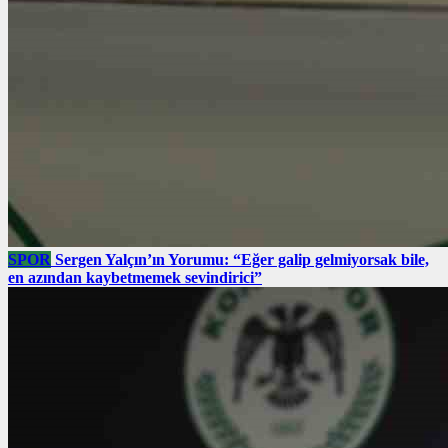
SPOR
Sergen Yalçın’ın Yorumu: “Eğer galip gelmiyorsak bile,
en azından kaybetmemek sevindirici”