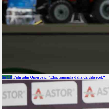
SPOR
Fahrudin Omerovic: “Ekip zamanla daha da gelişecek”