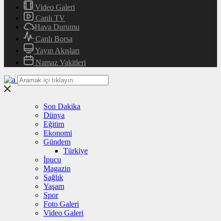
Video Galeri
Canlı TV
Hava Durumu
Canlı Borsa
Yayın Akışları
Namaz Vakitleri
Son Dakika
Dünya
Eğitim
Ekonomi
Gündem
Türkiye
İpucu
Magazin
Sağlık
Yaşam
Spor
Foto Galeri
Video Galeri