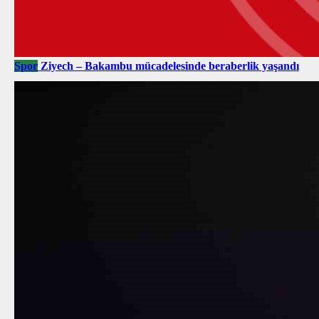
Spor
Ziyech – Bakambu mücadelesinde beraberlik yaşandı