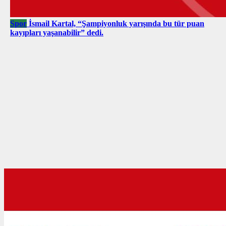
Spor
İsmail Kartal, “Şampiyonluk yarışında bu tür puan
kayıpları yaşanabilir” dedi.