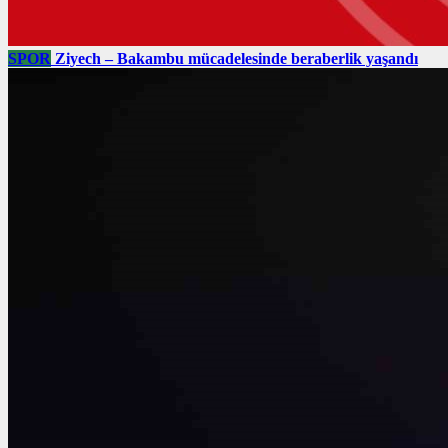
SPOR
Ziyech – Bakambu mücadelesinde beraberlik yaşandı