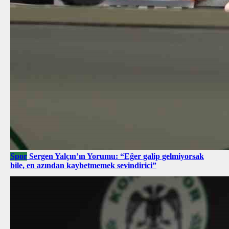
Spor
Sergen Yalçın’ın Yorumu: “Eğer galip gelmiyorsak
bile, en azından kaybetmemek sevindirici”