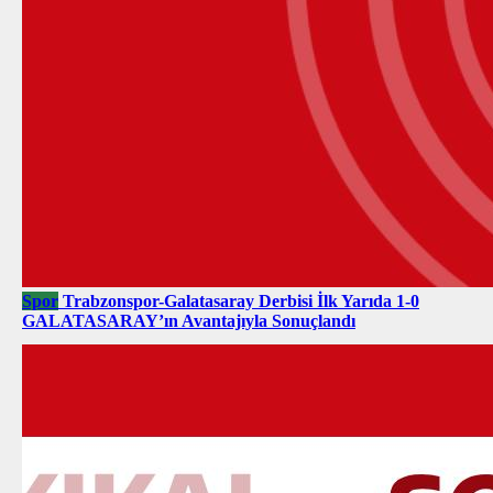
Spor
Trabzonspor-Galatasaray Derbisi İlk Yarıda 1-0
GALATASARAY’ın Avantajıyla Sonuçlandı