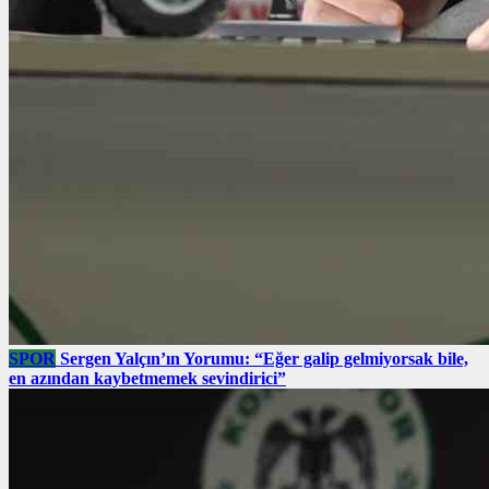
SPOR
Sergen Yalçın’ın Yorumu: “Eğer galip gelmiyorsak bile,
en azından kaybetmemek sevindirici”