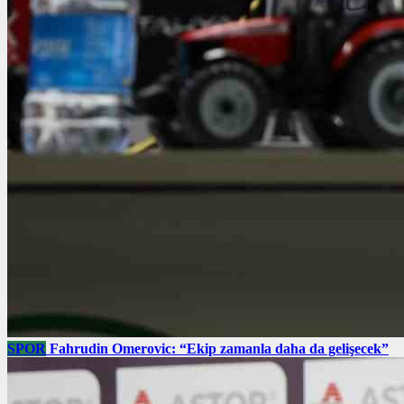
SPOR
Fahrudin Omerovic: “Ekip zamanla daha da gelişecek”