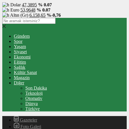
Dolar
47,3895
% 0.07
Euro
53,9648
% 0.07
Altın (Gr)
6.158,65
%-0,76
Gündem
Spor
Yaşam
Siyaset
Ekonomi
Eğitim
Sağlık
Kültür Sanat
Magazin
Diğer
Son Dakika
Teknoloji
Otomativ
Dünya
Türkiye
Gazeteler
Foto Galeri