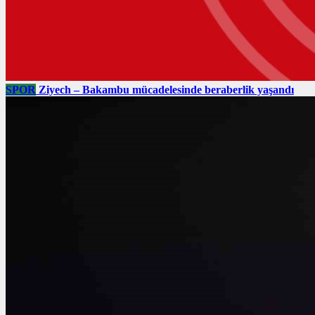
SPOR
Ziyech – Bakambu mücadelesinde beraberlik yaşandı