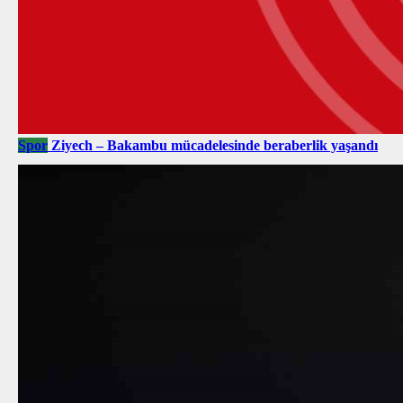
Spor
Ziyech – Bakambu mücadelesinde beraberlik yaşandı