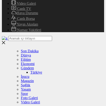
Video Galeri
Canlı TV
Hava Durumu
Canlı Borsa
Yayın Akışları
Namaz Vakitleri
Son Dakika
Dünya
Eğitim
Ekonomi
Gündem
Türkiye
İpucu
Magazin
Sağlık
Yaşam
Spor
Foto Galeri
Video Galeri