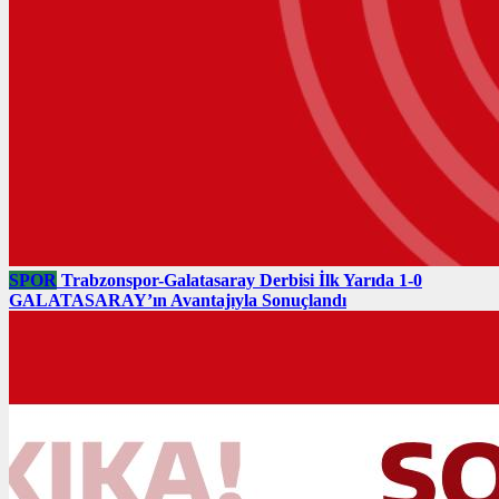
SPOR
Trabzonspor-Galatasaray Derbisi İlk Yarıda 1-0
GALATASARAY’ın Avantajıyla Sonuçlandı