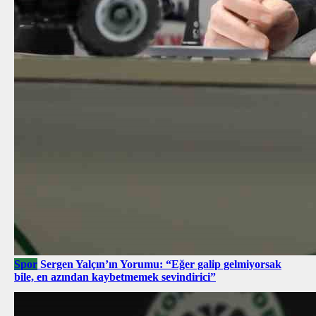
Spor
Sergen Yalçın’ın Yorumu: “Eğer galip gelmiyorsak
bile, en azından kaybetmemek sevindirici”