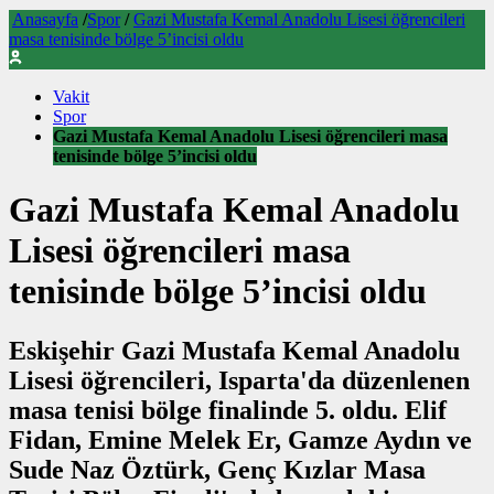
Anasayfa
/
Spor
/
Gazi Mustafa Kemal Anadolu Lisesi öğrencileri
masa tenisinde bölge 5’incisi oldu
Vakit
Spor
Gazi Mustafa Kemal Anadolu Lisesi öğrencileri masa
tenisinde bölge 5’incisi oldu
Gazi Mustafa Kemal Anadolu
Lisesi öğrencileri masa
tenisinde bölge 5’incisi oldu
Eskişehir Gazi Mustafa Kemal Anadolu
Lisesi öğrencileri, Isparta'da düzenlenen
masa tenisi bölge finalinde 5. oldu. Elif
Fidan, Emine Melek Er, Gamze Aydın ve
Sude Naz Öztürk, Genç Kızlar Masa