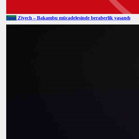
Spor
Ziyech – Bakambu mücadelesinde beraberlik yaşandı