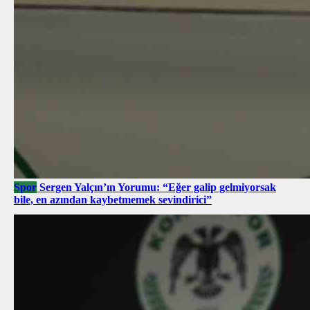
Spor
Sergen Yalçın’ın Yorumu: “Eğer galip gelmiyorsak
bile, en azından kaybetmemek sevindirici”