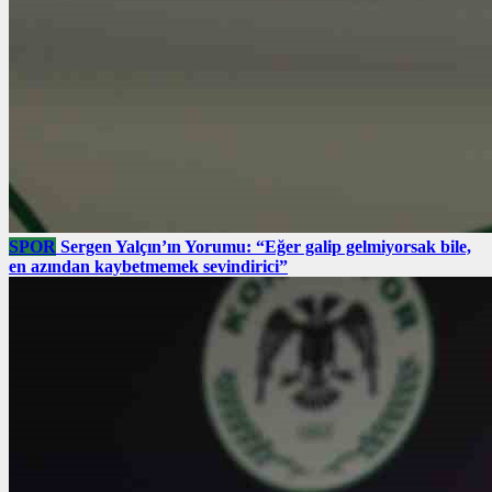
SPOR
Sergen Yalçın’ın Yorumu: “Eğer galip gelmiyorsak bile,
en azından kaybetmemek sevindirici”