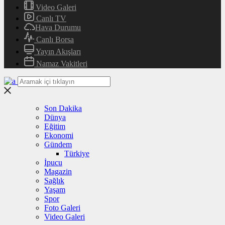
Video Galeri
Canlı TV
Hava Durumu
Canlı Borsa
Yayın Akışları
Namaz Vakitleri
Son Dakika
Dünya
Eğitim
Ekonomi
Gündem
Türkiye
İpucu
Magazin
Sağlık
Yaşam
Spor
Foto Galeri
Video Galeri