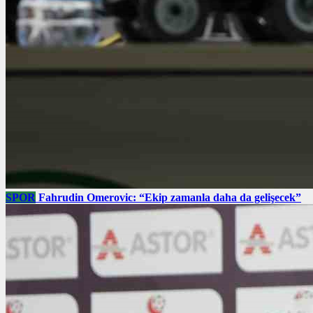
SPOR
Fahrudin Omerovic: “Ekip zamanla daha da gelişecek”