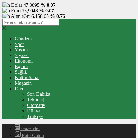
Dolar
47,3895
% 0.07
Euro
53,9648
% 0.07
Altın (Gr)
6.158,65
%-0,76
Gündem
Spor
Yaşam
Siyaset
Ekonomi
Eğitim
Sağlık
Kültür Sanat
Magazin
Diğer
Son Dakika
Teknoloji
Otomativ
Dünya
Türkiye
Gazeteler
Foto Galeri