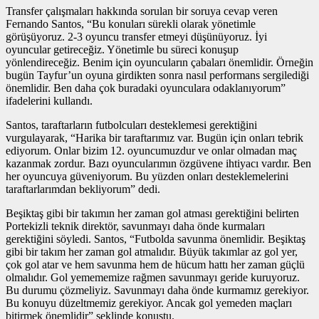
Transfer çalışmaları hakkında sorulan bir soruya cevap veren
Fernando Santos, “Bu konuları sürekli olarak yönetimle
görüşüyoruz. 2-3 oyuncu transfer etmeyi düşünüyoruz. İyi
oyuncular getireceğiz. Yönetimle bu süreci konuşup
yönlendireceğiz. Benim için oyuncuların çabaları önemlidir. Örneğin
bugün Tayfur’un oyuna girdikten sonra nasıl performans sergilediği
önemlidir. Ben daha çok buradaki oyunculara odaklanıyorum”
ifadelerini kullandı.
Santos, taraftarların futbolcuları desteklemesi gerektiğini
vurgulayarak, “Harika bir taraftarımız var. Bugün için onları tebrik
ediyorum. Onlar bizim 12. oyuncumuzdur ve onlar olmadan maç
kazanmak zordur. Bazı oyuncularımın özgüvene ihtiyacı vardır. Ben
her oyuncuya güveniyorum. Bu yüzden onları desteklemelerini
taraftarlarımdan bekliyorum” dedi.
Beşiktaş gibi bir takımın her zaman gol atması gerektiğini belirten
Portekizli teknik direktör, savunmayı daha önde kurmaları
gerektiğini söyledi. Santos, “Futbolda savunma önemlidir. Beşiktaş
gibi bir takım her zaman gol atmalıdır. Büyük takımlar az gol yer,
çok gol atar ve hem savunma hem de hücum hattı her zaman güçlü
olmalıdır. Gol yemememize rağmen savunmayı geride kuruyoruz.
Bu durumu çözmeliyiz. Savunmayı daha önde kurmamız gerekiyor.
Bu konuyu düzeltmemiz gerekiyor. Ancak gol yemeden maçları
bitirmek önemlidir” şeklinde konuştu.