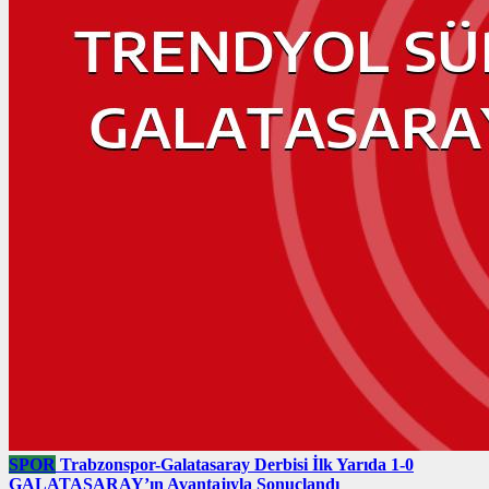
SPOR
Trabzonspor-Galatasaray Derbisi İlk Yarıda 1-0
GALATASARAY’ın Avantajıyla Sonuçlandı