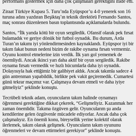
performans göstermek için daha çok çalışmaları gerektiğini ifade etti.
Ziraat Türkiye Kupası 5. Turu’nda Eyüpspor’u 4-0 yenerek son 16
turuna adını yazdıran Beşiktaş’ın teknik direktörü Fernando Santos,
maç sonrası düzenlenen basın toplantısında açıklamalarda bulundu.
Santos, “İlk yarıda kötü bir oyun sergiledik. Ofansif olarak pek fırsat
bulamadık ve geriye dönük bir futbol oynadık. Bu durum, Arda
Turan’ın takımı iyi yönlendirmesinden kaynaklandı. Eyüpspor iyi bir
takım fakat bunun nedeni bizim de rakibe oynama fırsatı vermemiz.
Oyunu kontrol etmelerine izin verdik. İlk yarı gol yememek de
önemliydi. Ancak ikinci yarı daha aktif bir oyun sergiledik. Rakibe
oynama fırsatı vermedik ve hızlı hücumlarla daha iyi oynadık.
Dolayısıyla hak ettiğimiz bir galibiyet aldık. Ancak takımla sadece 4
gün antrenman yapabildik, birlikte pek vakit geçiremedik. Cumartesi
günü tekrar maçımız var. Çalışmaya devam etmeli ve daha iyiye
gitmeliyiz” şeklinde konuştu.
Tecrübeli teknik adam, oyuncuların takım halinde oynamayı
öğrenmesi gerektiğine dikkat çekerek, “Gelişmeliyiz. Kazanmak her
zaman önemlidir. Takıma özgüven gelir. Oyuncularım şu anda
kendilerine gelen özgüvenle mücadele ediyorlar. Ancak daha çok
çalışmalıyız. En önemli konu, bireysellik yerine kolektif olarak
ilerlemek, takım olarak gelişmek. Oyuncuların takım oyununu
öğrenmeleri ve devam ettirmeleri gerekiyor” şeklinde konuştu.