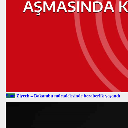
Spor
Ziyech – Bakambu mücadelesinde beraberlik yaşandı