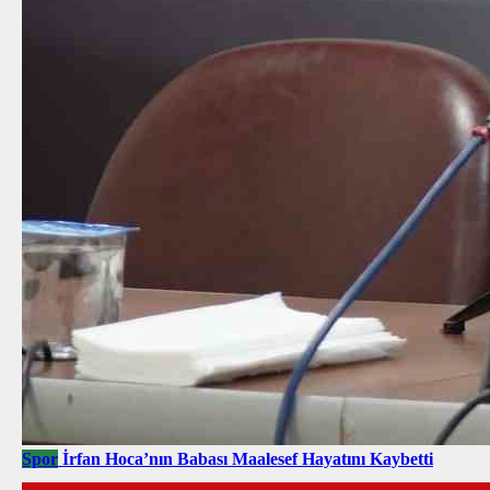
Spor
İrfan Hoca’nın Babası Maalesef Hayatını Kaybetti