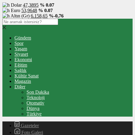
Dolar
47,3895
% 0.07
Euro
53,9648
% 0.07
Altın (Gr)
6.158,65
%-0,76
Gündem
Spor
Yaşam
Siyaset
Ekonomi
Eğitim
Sağlık
Kültür Sanat
Magazin
Diğer
Son Dakika
Teknoloji
Otomativ
Dünya
Türkiye
Gazeteler
Foto Galeri