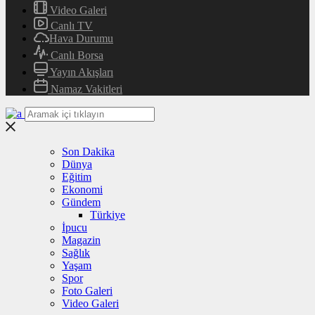
Video Galeri
Canlı TV
Hava Durumu
Canlı Borsa
Yayın Akışları
Namaz Vakitleri
Son Dakika
Dünya
Eğitim
Ekonomi
Gündem
Türkiye
İpucu
Magazin
Sağlık
Yaşam
Spor
Foto Galeri
Video Galeri