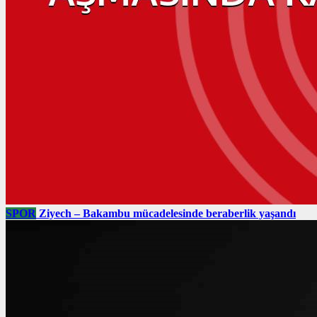
SPOR
Ziyech – Bakambu mücadelesinde beraberlik yaşandı