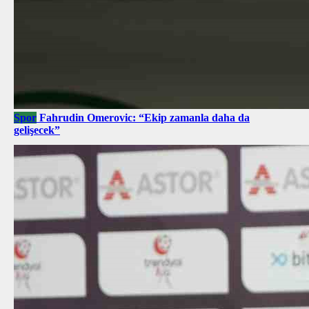
Spor
Fahrudin Omerovic: “Ekip zamanla daha da
gelişecek”