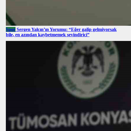
Spor
Sergen Yalçın’ın Yorumu: “Eğer galip gelmiyorsak
bile, en azından kaybetmemek sevindirici”