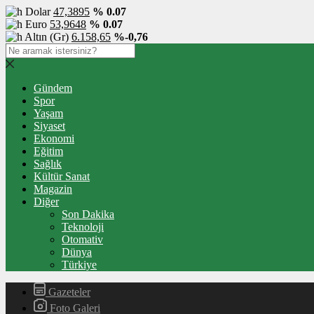
Dolar
47,3895
% 0.07
Euro
53,9648
% 0.07
Altın (Gr)
6.158,65
%-0,76
Gündem
Spor
Yaşam
Siyaset
Ekonomi
Eğitim
Sağlık
Kültür Sanat
Magazin
Diğer
Son Dakika
Teknoloji
Otomativ
Dünya
Türkiye
Gazeteler
Foto Galeri