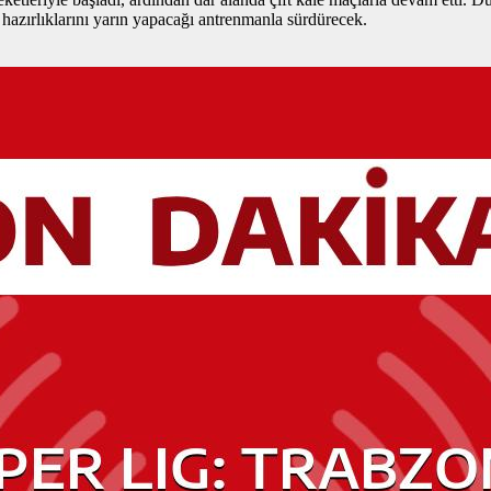
hazırlıklarını yarın yapacağı antrenmanla sürdürecek.