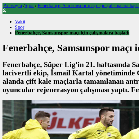
Anasayfa
/
Spor
/
Fenerbahçe, Samsunspor maçı için çalışmalara başl
Vakit
Spor
Fenerbahçe, Samsunspor maçı için çalışmalara başladı
Fenerbahçe, Samsunspor maçı iç
Fenerbahçe, Süper Lig'in 21. haftasında S
lacivertli ekip, İsmail Kartal yönetiminde 
alanda çift kale maçlarla tamamlanan an
oyuncular rejenerasyon çalışması yaptı. F