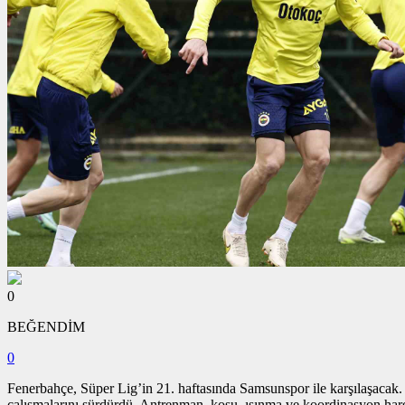
0
BEĞENDİM
0
Fenerbahçe, Süper Lig’in 21. haftasında Samsunspor ile karşılaşacak.
çalışmalarını sürdürdü. Antrenman, koşu, ısınma ve koordinasyon hare