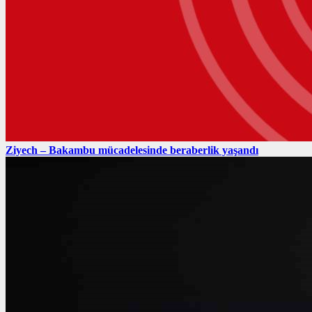
Ziyech – Bakambu mücadelesinde beraberlik yaşandı