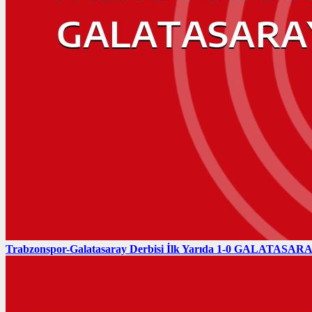
Trabzonspor-Galatasaray Derbisi İlk Yarıda 1-0 GALATASARAY