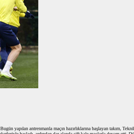
 Bugün yapılan antrenmanla maçın hazırlıklarına başlayan takım, Tekni
ketleriyle başladı, ardından dar alanda çift kale maçlarla devam etti