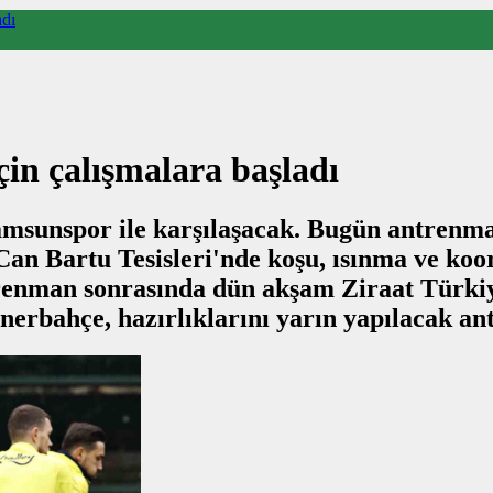
adı
in çalışmalara başladı
amsunspor ile karşılaşacak. Bugün antrenma
Can Bartu Tesisleri'nde koşu, ısınma ve koor
trenman sonrasında dün akşam Ziraat Türki
enerbahçe, hazırlıklarını yarın yapılacak a