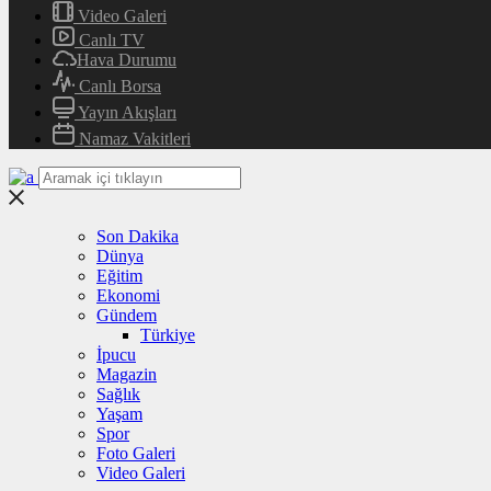
Video Galeri
Canlı TV
Hava Durumu
Canlı Borsa
Yayın Akışları
Namaz Vakitleri
Son Dakika
Dünya
Eğitim
Ekonomi
Gündem
Türkiye
İpucu
Magazin
Sağlık
Yaşam
Spor
Foto Galeri
Video Galeri