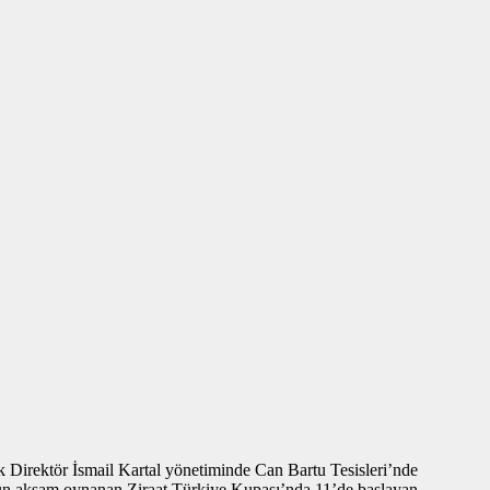
k Direktör İsmail Kartal yönetiminde Can Bartu Tesisleri’nde
. Dün akşam oynanan Ziraat Türkiye Kupası’nda 11’de başlayan