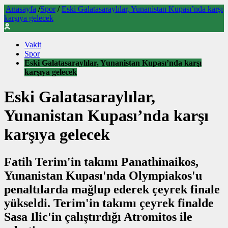
Anasayfa
/
Spor
/
Eski Galatasaraylılar, Yunanistan Kupası’nda karşı
karşıya gelecek
Vakit
Spor
Eski Galatasaraylılar, Yunanistan Kupası’nda karşı
karşıya gelecek
Eski Galatasaraylılar,
Yunanistan Kupası’nda karşı
karşıya gelecek
Fatih Terim'in takımı Panathinaikos,
Yunanistan Kupası'nda Olympiakos'u
penaltılarda mağlup ederek çeyrek finale
yükseldi. Terim'in takımı çeyrek finalde
Sasa Ilic'in çalıştırdığı Atromitos ile