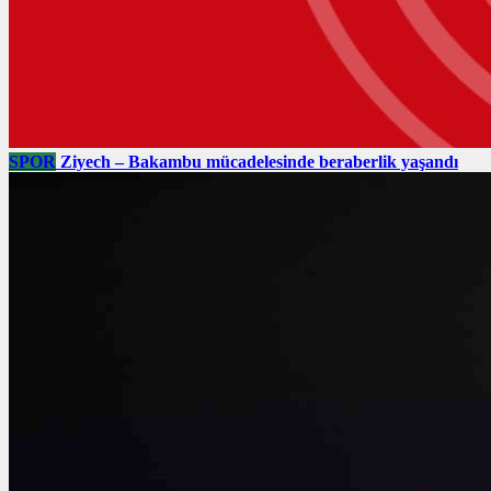
SPOR
Ziyech – Bakambu mücadelesinde beraberlik yaşandı