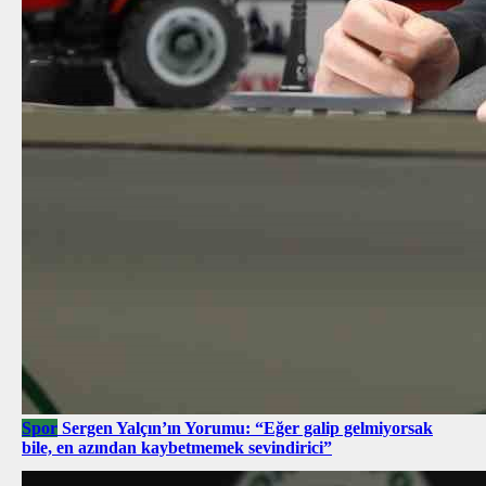
Spor
Sergen Yalçın’ın Yorumu: “Eğer galip gelmiyorsak
bile, en azından kaybetmemek sevindirici”