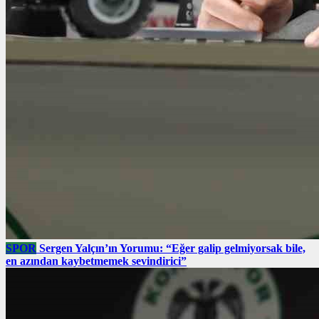
SPOR
Sergen Yalçın’ın Yorumu: “Eğer galip gelmiyorsak bile,
en azından kaybetmemek sevindirici”