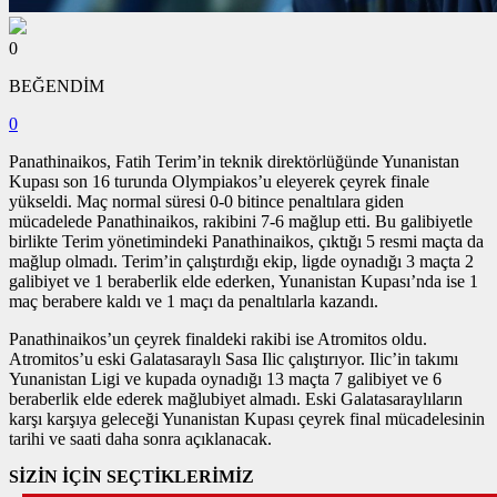
0
BEĞENDİM
0
Panathinaikos, Fatih Terim’in teknik direktörlüğünde Yunanistan
Kupası son 16 turunda Olympiakos’u eleyerek çeyrek finale
yükseldi. Maç normal süresi 0-0 bitince penaltılara giden
mücadelede Panathinaikos, rakibini 7-6 mağlup etti. Bu galibiyetle
birlikte Terim yönetimindeki Panathinaikos, çıktığı 5 resmi maçta da
mağlup olmadı. Terim’in çalıştırdığı ekip, ligde oynadığı 3 maçta 2
galibiyet ve 1 beraberlik elde ederken, Yunanistan Kupası’nda ise 1
maç berabere kaldı ve 1 maçı da penaltılarla kazandı.
Panathinaikos’un çeyrek finaldeki rakibi ise Atromitos oldu.
Atromitos’u eski Galatasaraylı Sasa Ilic çalıştırıyor. Ilic’in takımı
Yunanistan Ligi ve kupada oynadığı 13 maçta 7 galibiyet ve 6
beraberlik elde ederek mağlubiyet almadı. Eski Galatasaraylıların
karşı karşıya geleceği Yunanistan Kupası çeyrek final mücadelesinin
tarihi ve saati daha sonra açıklanacak.
SİZİN İÇİN SEÇTİKLERİMİZ