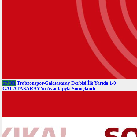
SPOR
Trabzonspor-Galatasaray Derbisi İlk Yarıda 1-0
GALATASARAY’ın Avantajıyla Sonuçlandı