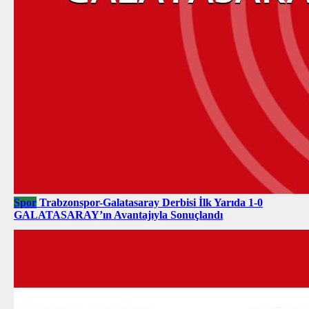
Spor
Trabzonspor-Galatasaray Derbisi İlk Yarıda 1-0
GALATASARAY’ın Avantajıyla Sonuçlandı