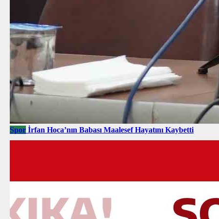
Spor
İrfan Hoca’nın Babası Maalesef Hayatını Kaybetti