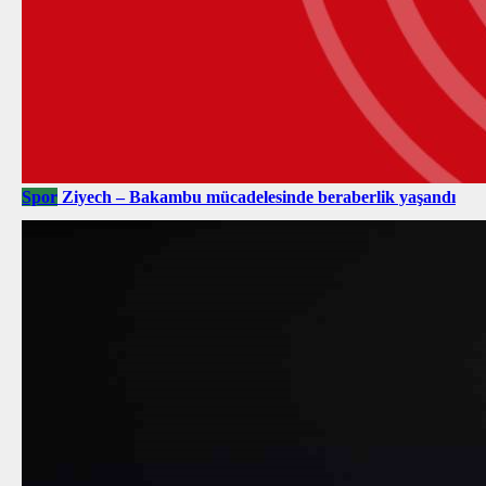
Spor
Ziyech – Bakambu mücadelesinde beraberlik yaşandı