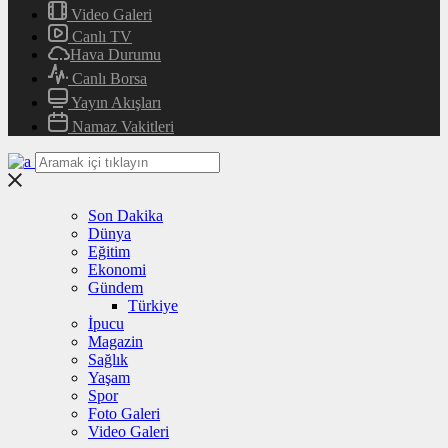
Video Galeri
Canlı TV
Hava Durumu
Canlı Borsa
Yayın Akışları
Namaz Vakitleri
Son Dakika
Dünya
Eğitim
Ekonomi
Gündem
Türkiye
İpucu
Magazin
Sağlık
Yaşam
Spor
Foto Galeri
Video Galeri