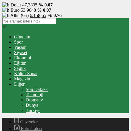
Dolar
47,3895
% 0.07
Euro
53,9648
% 0.07
Altın (Gr)
6.158,65
%-0,76
Gündem
Spor
Yaşam
Siyaset
Ekonomi
Eğitim
Sağlık
Kültür Sanat
Magazin
Diğer
Son Dakika
Teknoloji
Otomativ
Dünya
Türkiye
Gazeteler
Foto Galeri