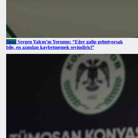
Spor
Sergen Yalçın’ın Yorumu: “Eğer galip gelmiyorsak
bile, en azından kaybetmemek sevindirici”