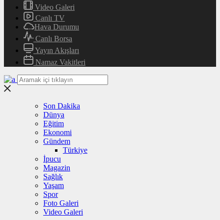
Video Galeri
Canlı TV
Hava Durumu
Canlı Borsa
Yayın Akışları
Namaz Vakitleri
Son Dakika
Dünya
Eğitim
Ekonomi
Gündem
Türkiye
İpucu
Magazin
Sağlık
Yaşam
Spor
Foto Galeri
Video Galeri