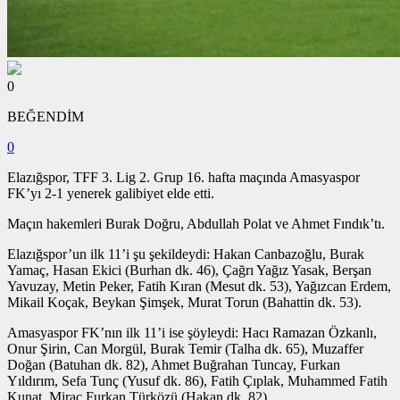
0
BEĞENDİM
0
Elazığspor, TFF 3. Lig 2. Grup 16. hafta maçında Amasyaspor
FK’yı 2-1 yenerek galibiyet elde etti.
Maçın hakemleri Burak Doğru, Abdullah Polat ve Ahmet Fındık’tı.
Elazığspor’un ilk 11’i şu şekildeydi: Hakan Canbazoğlu, Burak
Yamaç, Hasan Ekici (Burhan dk. 46), Çağrı Yağız Yasak, Berşan
Yavuzay, Metin Peker, Fatih Kıran (Mesut dk. 53), Yağızcan Erdem,
Mikail Koçak, Beykan Şimşek, Murat Torun (Bahattin dk. 53).
Amasyaspor FK’nın ilk 11’i ise şöyleydi: Hacı Ramazan Özkanlı,
Onur Şirin, Can Morgül, Burak Temir (Talha dk. 65), Muzaffer
Doğan (Batuhan dk. 82), Ahmet Buğrahan Tuncay, Furkan
Yıldırım, Sefa Tunç (Yusuf dk. 86), Fatih Çıplak, Muhammed Fatih
Kunat, Miraç Furkan Türközü (Hakan dk. 82).