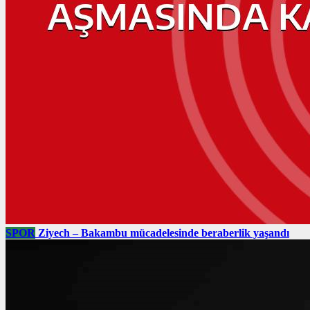
SPOR
Ziyech – Bakambu mücadelesinde beraberlik yaşandı