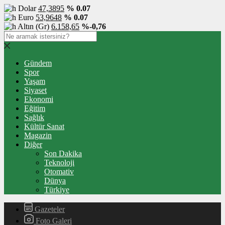
Dolar
47,3895
% 0.07
Euro
53,9648
% 0.07
Altın (Gr)
6.158,65
%-0,76
Gündem
Spor
Yaşam
Siyaset
Ekonomi
Eğitim
Sağlık
Kültür Sanat
Magazin
Diğer
Son Dakika
Teknoloji
Otomativ
Dünya
Türkiye
Gazeteler
Foto Galeri