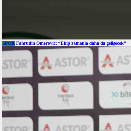
SPOR
Fahrudin Omerovic: “Ekip zamanla daha da gelişecek”