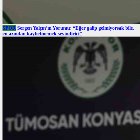
SPOR
Sergen Yalçın’ın Yorumu: “Eğer galip gelmiyorsak bile,
en azından kaybetmemek sevindirici”