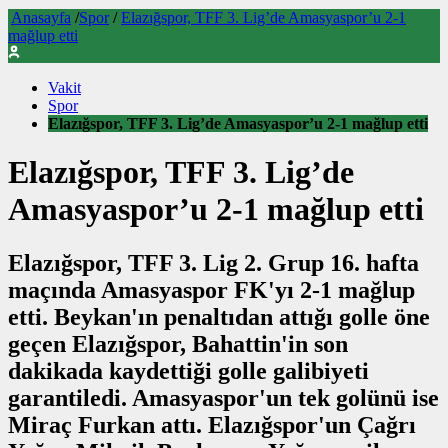
Anasayfa
/
Spor
/
Elazığspor, TFF 3. Lig’de Amasyaspor’u 2-1
mağlup etti
Vakit
Spor
Elazığspor, TFF 3. Lig’de Amasyaspor’u 2-1 mağlup etti
Elazığspor, TFF 3. Lig’de
Amasyaspor’u 2-1 mağlup etti
Elazığspor, TFF 3. Lig 2. Grup 16. hafta
maçında Amasyaspor FK'yı 2-1 mağlup
etti. Beykan'ın penaltıdan attığı golle öne
geçen Elazığspor, Bahattin'in son
dakikada kaydettiği golle galibiyeti
garantiledi. Amasyaspor'un tek golünü ise
Miraç Furkan attı. Elazığspor'un Çağrı