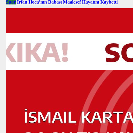
Spor
İrfan Hoca’nın Babası Maalesef Hayatını Kaybetti