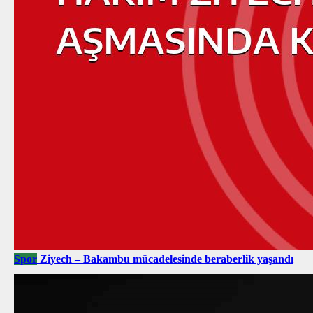
Spor
Ziyech – Bakambu mücadelesinde beraberlik yaşandı