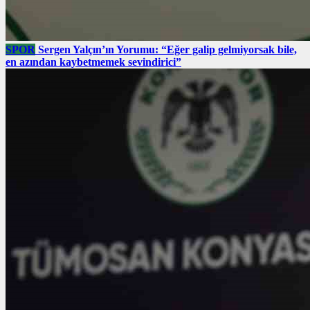
SPOR
Sergen Yalçın’ın Yorumu: “Eğer galip gelmiyorsak bile,
en azından kaybetmemek sevindirici”