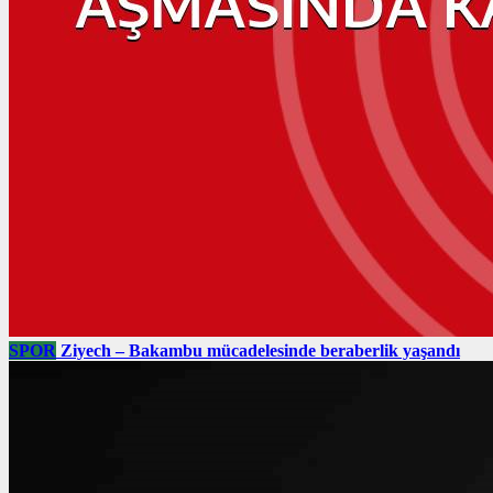
SPOR
Ziyech – Bakambu mücadelesinde beraberlik yaşandı