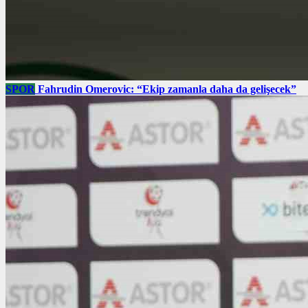
SPOR
Fahrudin Omerovic: “Ekip zamanla daha da gelişecek”