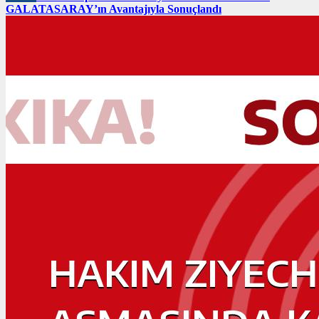
GALATASARAY’ın Avantajıyla Sonuçlandı