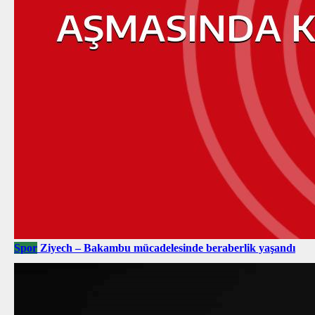
Spor
Ziyech – Bakambu mücadelesinde beraberlik yaşandı