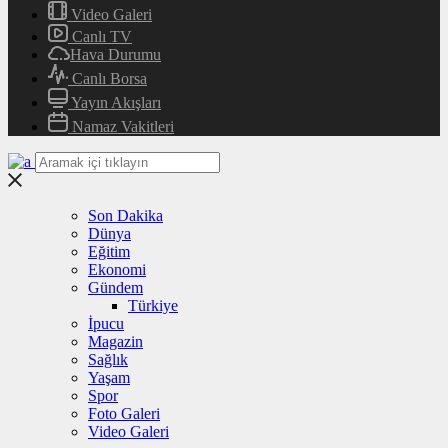
Video Galeri
Canlı TV
Hava Durumu
Canlı Borsa
Yayın Akışları
Namaz Vakitleri
Son Dakika
Dünya
Eğitim
Ekonomi
Gündem
Türkiye
İpucu
Magazin
Sağlık
Yaşam
Spor
Foto Galeri
Video Galeri