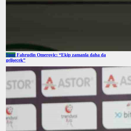
Spor
Fahrudin Omerovic: “Ekip zamanla daha da
gelişecek”