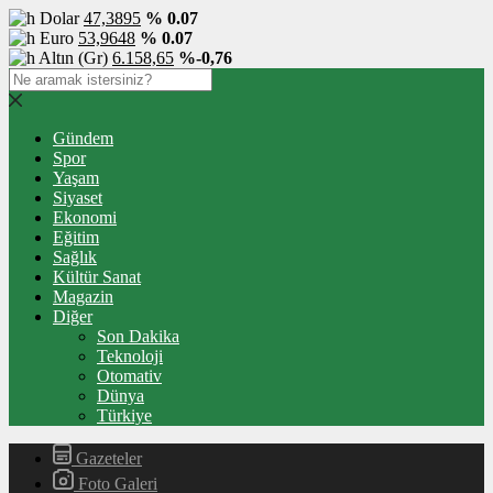
Dolar
47,3895
% 0.07
Euro
53,9648
% 0.07
Altın (Gr)
6.158,65
%-0,76
Gündem
Spor
Yaşam
Siyaset
Ekonomi
Eğitim
Sağlık
Kültür Sanat
Magazin
Diğer
Son Dakika
Teknoloji
Otomativ
Dünya
Türkiye
Gazeteler
Foto Galeri