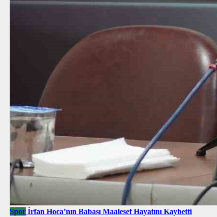
Spor
İrfan Hoca’nın Babası Maalesef Hayatını Kaybetti