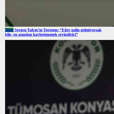
Spor
Sergen Yalçın’ın Yorumu: “Eğer galip gelmiyorsak
bile, en azından kaybetmemek sevindirici”