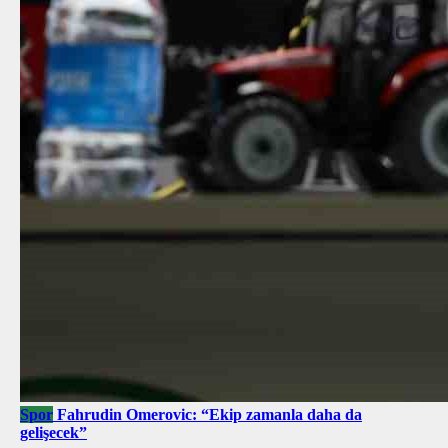
Spor
Fahrudin Omerovic: “Ekip zamanla daha da
gelişecek”