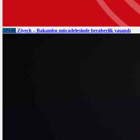
SPOR
Ziyech – Bakambu mücadelesinde beraberlik yaşandı