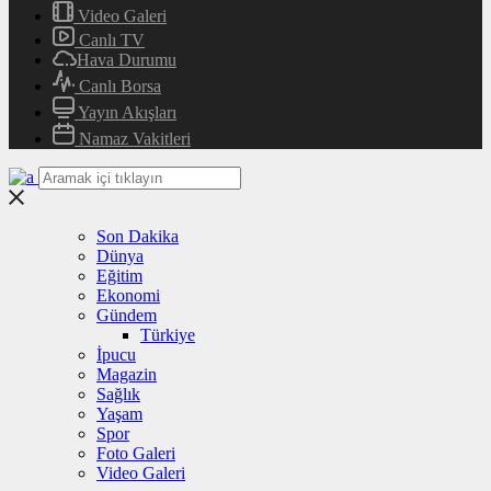
Video Galeri
Canlı TV
Hava Durumu
Canlı Borsa
Yayın Akışları
Namaz Vakitleri
Son Dakika
Dünya
Eğitim
Ekonomi
Gündem
Türkiye
İpucu
Magazin
Sağlık
Yaşam
Spor
Foto Galeri
Video Galeri