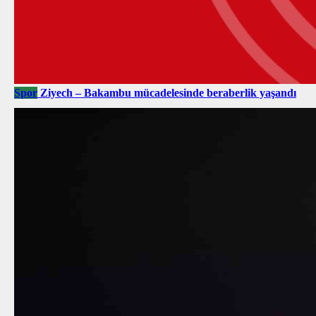
Spor
Ziyech – Bakambu mücadelesinde beraberlik yaşandı