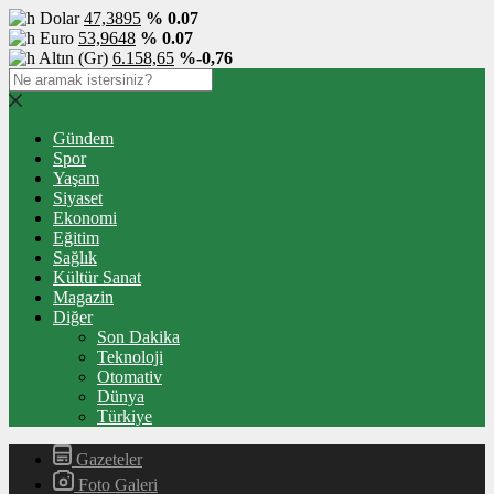
Dolar
47,3895
% 0.07
Euro
53,9648
% 0.07
Altın (Gr)
6.158,65
%-0,76
Gündem
Spor
Yaşam
Siyaset
Ekonomi
Eğitim
Sağlık
Kültür Sanat
Magazin
Diğer
Son Dakika
Teknoloji
Otomativ
Dünya
Türkiye
Gazeteler
Foto Galeri