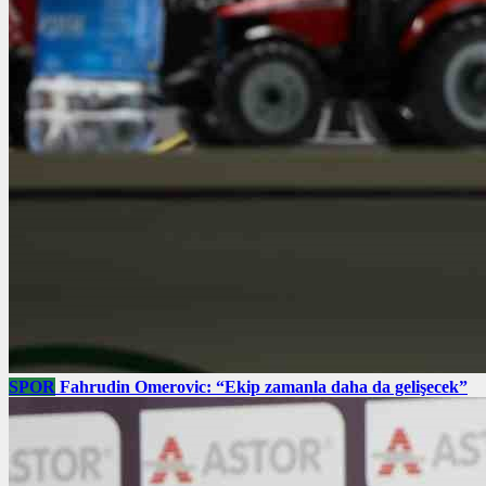
SPOR
Fahrudin Omerovic: “Ekip zamanla daha da gelişecek”