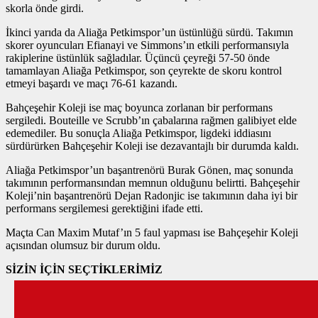
skorla önde girdi.
İkinci yarıda da Aliağa Petkimspor’un üstünlüğü sürdü. Takımın
skorer oyuncuları Efianayi ve Simmons’ın etkili performansıyla
rakiplerine üstünlük sağladılar. Üçüncü çeyreği 57-50 önde
tamamlayan Aliağa Petkimspor, son çeyrekte de skoru kontrol
etmeyi başardı ve maçı 76-61 kazandı.
Bahçeşehir Koleji ise maç boyunca zorlanan bir performans
sergiledi. Bouteille ve Scrubb’ın çabalarına rağmen galibiyet elde
edemediler. Bu sonuçla Aliağa Petkimspor, ligdeki iddiasını
sürdürürken Bahçeşehir Koleji ise dezavantajlı bir durumda kaldı.
Aliağa Petkimspor’un başantrenörü Burak Gönen, maç sonunda
takımının performansından memnun olduğunu belirtti. Bahçeşehir
Koleji’nin başantrenörü Dejan Radonjic ise takımının daha iyi bir
performans sergilemesi gerektiğini ifade etti.
Maçta Can Maxim Mutaf’ın 5 faul yapması ise Bahçeşehir Koleji
açısından olumsuz bir durum oldu.
SİZİN İÇİN SEÇTİKLERİMİZ