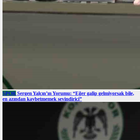
SPOR
Sergen Yalçın’ın Yorumu: “Eğer galip gelmiyorsak bile,
en azından kaybetmemek sevindirici”