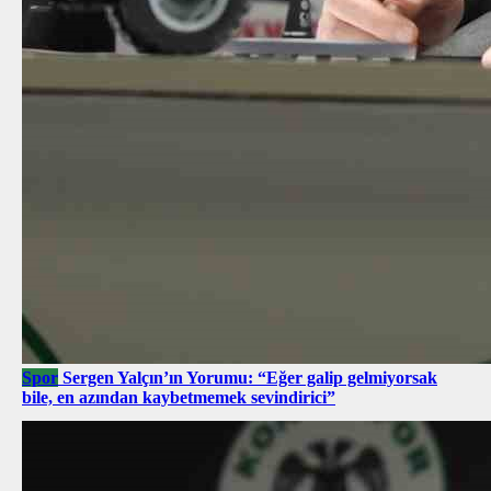
Spor
Sergen Yalçın’ın Yorumu: “Eğer galip gelmiyorsak
bile, en azından kaybetmemek sevindirici”