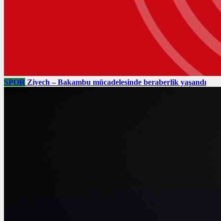
SPOR
Ziyech – Bakambu mücadelesinde beraberlik yaşandı