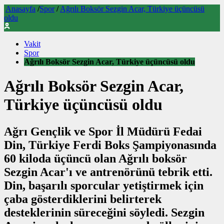
Anasayfa
/
Spor
/
Ağrılı Boksör Sezgin Acar, Türkiye üçüncüsü
oldu
Vakit
Spor
Ağrılı Boksör Sezgin Acar, Türkiye üçüncüsü oldu
Ağrılı Boksör Sezgin Acar,
Türkiye üçüncüsü oldu
Ağrı Gençlik ve Spor İl Müdürü Fedai
Din, Türkiye Ferdi Boks Şampiyonasında
60 kiloda üçüncü olan Ağrılı boksör
Sezgin Acar'ı ve antrenörünü tebrik etti.
Din, başarılı sporcular yetiştirmek için
çaba gösterdiklerini belirterek
desteklerinin süreceğini söyledi. Sezgin