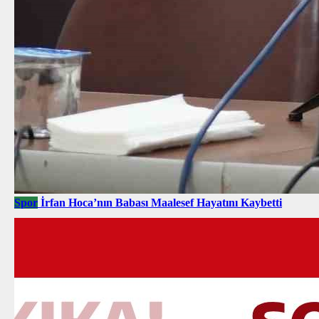
Spor
İrfan Hoca’nın Babası Maalesef Hayatını Kaybetti