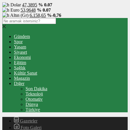
Dolar
47,3895
% 0.07
Euro
53,9648
% 0.07
Altın (Gr)
6.158,65
%-0,76
Gündem
Spor
Yaşam
Siyaset
Ekonomi
Eğitim
Sağlık
Kültür Sanat
Magazin
Diğer
Son Dakika
Teknoloji
Otomativ
Dünya
Türkiye
Gazeteler
Foto Galeri