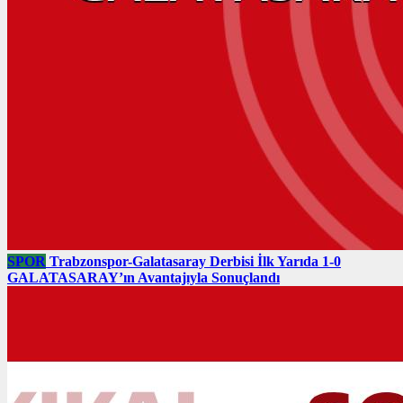
SPOR
Trabzonspor-Galatasaray Derbisi İlk Yarıda 1-0
GALATASARAY’ın Avantajıyla Sonuçlandı