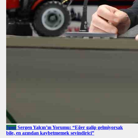
Spor
Sergen Yalçın’ın Yorumu: “Eğer galip gelmiyorsak
bile, en azından kaybetmemek sevindirici”