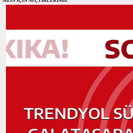
SİZİN İÇİN SEÇTİKLERİMİZ