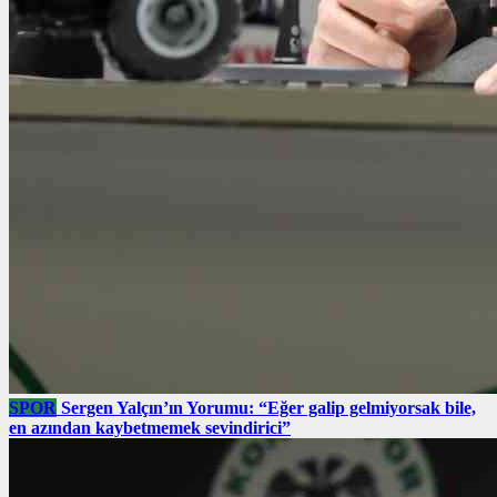
SPOR
Sergen Yalçın’ın Yorumu: “Eğer galip gelmiyorsak bile,
en azından kaybetmemek sevindirici”