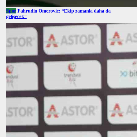
Spor
Fahrudin Omerovic: “Ekip zamanla daha da
gelişecek”