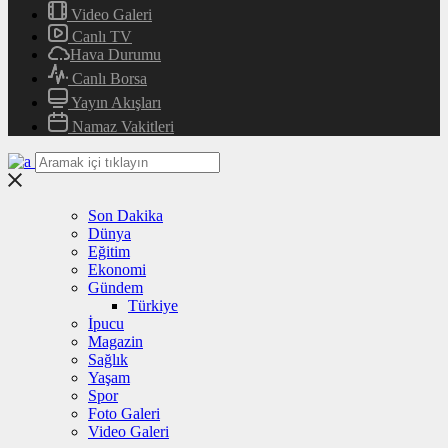
Video Galeri
Canlı TV
Hava Durumu
Canlı Borsa
Yayın Akışları
Namaz Vakitleri
Son Dakika
Dünya
Eğitim
Ekonomi
Gündem
Türkiye
İpucu
Magazin
Sağlık
Yaşam
Spor
Foto Galeri
Video Galeri