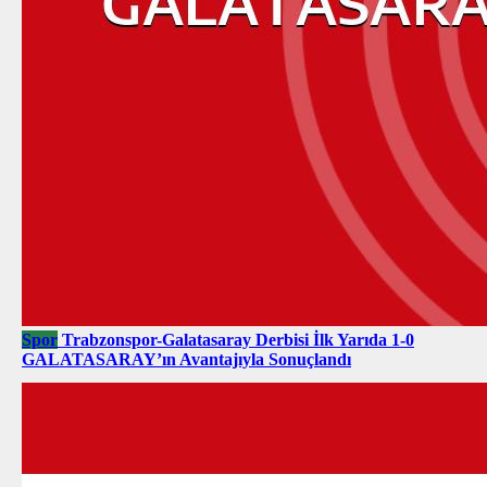
Spor
Trabzonspor-Galatasaray Derbisi İlk Yarıda 1-0
GALATASARAY’ın Avantajıyla Sonuçlandı