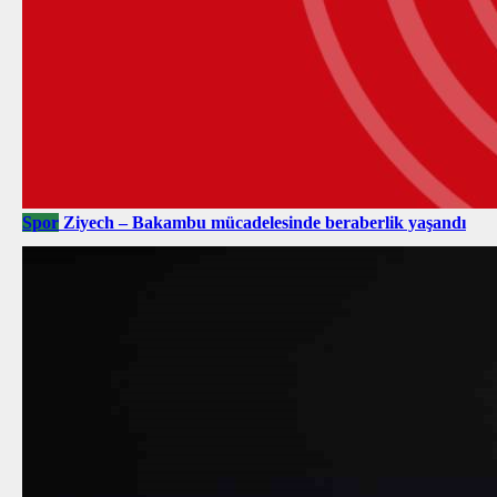
Spor
Ziyech – Bakambu mücadelesinde beraberlik yaşandı