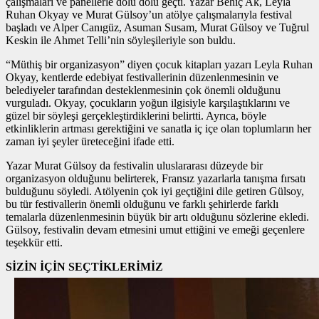
çalışmaları ve panellerle dolu dolu geçti. Yazar Behiç Ak, Leyla
Ruhan Okyay ve Murat Gülsoy’un atölye çalışmalarıyla festival
başladı ve Alper Canıgüz, Asuman Susam, Murat Gülsoy ve Tuğrul
Keskin ile Ahmet Telli’nin söyleşileriyle son buldu.
“Müthiş bir organizasyon” diyen çocuk kitapları yazarı Leyla Ruhan
Okyay, kentlerde edebiyat festivallerinin düzenlenmesinin ve
belediyeler tarafından desteklenmesinin çok önemli olduğunu
vurguladı. Okyay, çocukların yoğun ilgisiyle karşılaştıklarını ve
güzel bir söyleşi gerçekleştirdiklerini belirtti. Ayrıca, böyle
etkinliklerin artması gerektiğini ve sanatla iç içe olan toplumların her
zaman iyi şeyler üreteceğini ifade etti.
Yazar Murat Gülsoy da festivalin uluslararası düzeyde bir
organizasyon olduğunu belirterek, Fransız yazarlarla tanışma fırsatı
bulduğunu söyledi. Atölyenin çok iyi geçtiğini dile getiren Gülsoy,
bu tür festivallerin önemli olduğunu ve farklı şehirlerde farklı
temalarla düzenlenmesinin büyük bir artı olduğunu sözlerine ekledi.
Gülsoy, festivalin devam etmesini umut ettiğini ve emeği geçenlere
teşekkür etti.
SİZİN İÇİN SEÇTİKLERİMİZ