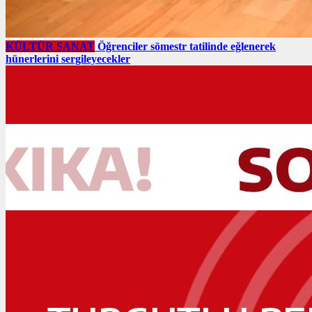
KÜLTÜR SANAT
Öğrenciler sömestr tatilinde eğlenerek
hünerlerini sergileyecekler