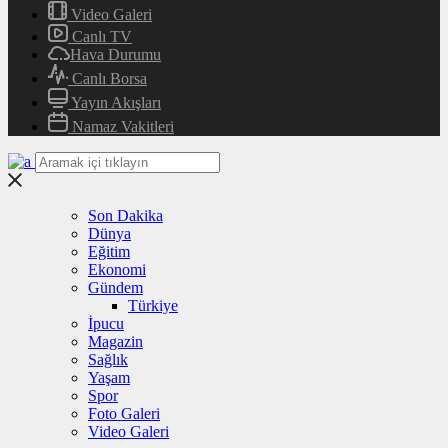
Video Galeri
Canlı TV
Hava Durumu
Canlı Borsa
Yayın Akışları
Namaz Vakitleri
Son Dakika
Dünya
Eğitim
Ekonomi
Gündem
Türkiye
İpucu
Magazin
Sağlık
Yaşam
Spor
Foto Galeri
Video Galeri