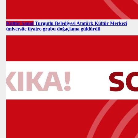
Kültür Sanat
Turgutlu Belediyesi Atatürk Kültür Merkezi
üniversite tiyatro grubu doğaçlama güldürdü