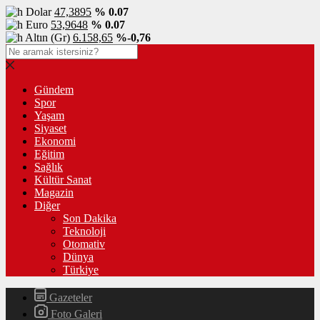
Dolar
47,3895
% 0.07
Euro
53,9648
% 0.07
Altın (Gr)
6.158,65
%-0,76
Gündem
Spor
Yaşam
Siyaset
Ekonomi
Eğitim
Sağlık
Kültür Sanat
Magazin
Diğer
Son Dakika
Teknoloji
Otomativ
Dünya
Türkiye
Gazeteler
Foto Galeri