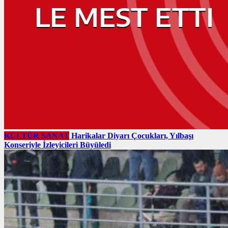
KÜLTÜR SANAT
Harikalar Diyarı Çocukları, Yılbaşı
Konseriyle İzleyicileri Büyüledi