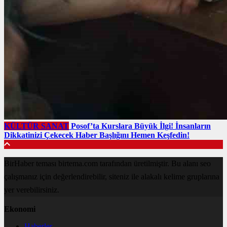
KÜLTÜR SANAT
Posof’ta Kurslara Büyük İlgi! İnsanların
Dikkatinizi Çekecek Haber Başlığını Hemen Keşfedin!
BirHaber teması birtema.com tarafından üretilmiştir. Bu alanı seo
çalışmanız için değerlendirebilir, siteniz ile alakalı kelime gruplarına
yer verebilirsiniz.
Ekonomi
Haberler