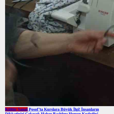
Kültür Sanat
Posof’ta Kurslara Büyük İlgi! İnsanların
Dikkatinizi Çekecek Haber Başlığını Hemen Keşfedin!