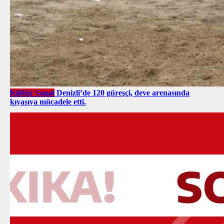
Kültür Sanat
Denizli’de 120 güreşçi, deve arenasında
kıyasıya mücadele etti.