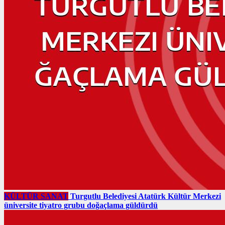
KÜLTÜR SANAT
Turgutlu Belediyesi Atatürk Kültür Merkezi
üniversite tiyatro grubu doğaçlama güldürdü