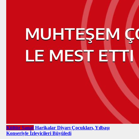
Kültür Sanat
Harikalar Diyarı Çocukları, Yılbaşı
Konseriyle İzleyicileri Büyüledi