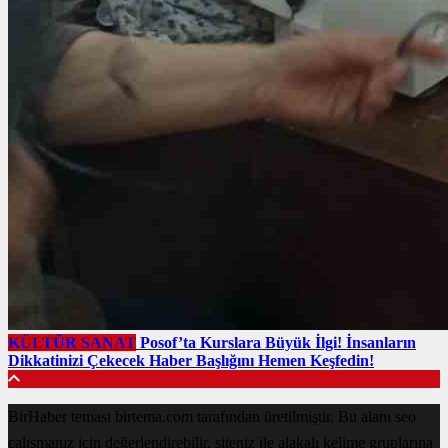
KÜLTÜR SANAT
Posof’ta Kurslara Büyük İlgi! İnsanların
Dikkatinizi Çekecek Haber Başlığını Hemen Keşfedin!
BirHaber teması birtema.com tarafından üretilmiştir. Bu alanı seo
çalışmanız için değerlendirebilir, siteniz ile alakalı kelime gruplarına