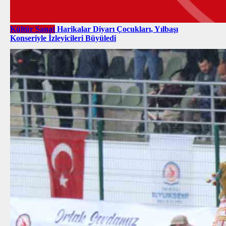
Kültür Sanat
Harikalar Diyarı Çocukları, Yılbaşı
Konseriyle İzleyicileri Büyüledi