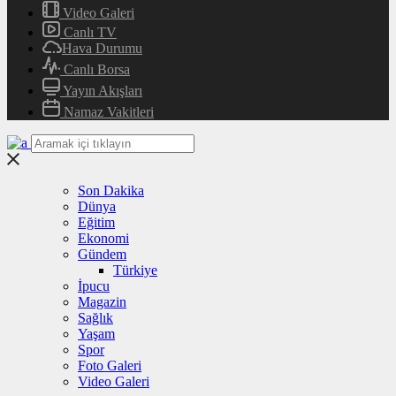
Video Galeri
Canlı TV
Hava Durumu
Canlı Borsa
Yayın Akışları
Namaz Vakitleri
Son Dakika
Dünya
Eğitim
Ekonomi
Gündem
Türkiye
İpucu
Magazin
Sağlık
Yaşam
Spor
Foto Galeri
Video Galeri