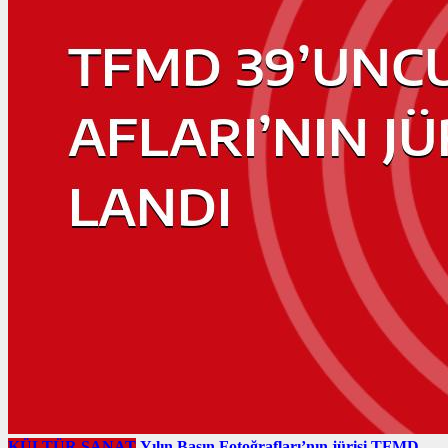
KÜLTÜR SANAT
Yılın Basın Fotoğrafları’nın jürisi TFMD