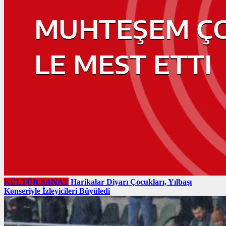
KÜLTÜR SANAT
Harikalar Diyarı Çocukları, Yılbaşı
Konseriyle İzleyicileri Büyüledi