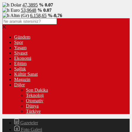
Dolar
47,3895
% 0.07
Euro
53,9648
% 0.07
Altın (Gr)
6.158,65
%-0,76
Gündem
Spor
Yaşam
Siyaset
Ekonomi
Eğitim
Sağlık
Kültür Sanat
Magazin
Diğer
Son Dakika
Teknoloji
Otomativ
Dünya
Türkiye
Gazeteler
Foto Galeri