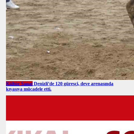
Kültür Sanat
Denizli’de 120 güreşçi, deve arenasında
kıyasıya mücadele etti.