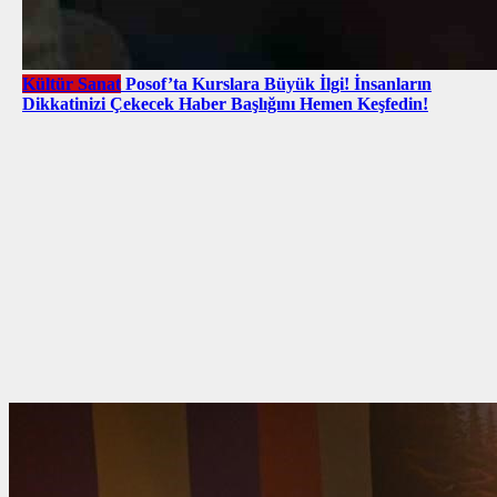
Kültür Sanat
Posof’ta Kurslara Büyük İlgi! İnsanların
Dikkatinizi Çekecek Haber Başlığını Hemen Keşfedin!