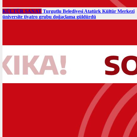
KÜLTÜR SANAT
Turgutlu Belediyesi Atatürk Kültür Merkezi
üniversite tiyatro grubu doğaçlama güldürdü