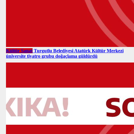
Kültür Sanat
Turgutlu Belediyesi Atatürk Kültür Merkezi
üniversite tiyatro grubu doğaçlama güldürdü