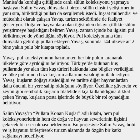
Manisa’da kurduğu çiftliğinde canlı sülün koleksiyonu yapmaya
başlayan Salim Yavaş, dünyadaki birçok sülün cinsini yetiştirmenin
yanı sıra, biriktirdiği pulları da sergilemek istedi. İnşaat mühendisi ve
müteahhit olarak çalışan Yavaş, turizm sektöründe de faaliyet
gösteriyor. Doğa ve hayvanlara olan ilgisinden dolayı çiftlikte sülün
yetiştirmeye başladığını belirten Yavaş, zaman içinde bu ilgisini pul
biriktirmeye de yönelttiğini söylüyor. Pul koleksiyonuna tüm
dünyadan getirdiği pulları ekleyen Yavaş, sonunda 144 ülkeye ait 2
bine yakın pulu bir kitapta topladı.
Yavaş, pul koleksiyonunu hazırlarken her bir pulun taranarak
ülkelere göre ayrıldığını belirtiyor. Türkiye’de bulunan kuş
pullarında yer alan tüm kuş türleri hakkında kısa bilgiler verildiğini
ve ülke pullarında bazı kuşların adlarının yazıldığını ifade ediyor.
Yavaş, kuşların doğayı süslediğini ve tarihte diğer hayvanlardan
daha önemli bir yere sahip olduğunu söylüyor. Özellikle güvercin ve
zeytin gibi sembolik kuşların filatelide sıkça kullanıldığına dikkat
çeken Yavaş, kuşların posta işlerinde de büyük bir rol oynadığını
belirtiyor.
Salim Yavaş’ın “Pullara Konan Kuşlar” adlı kitabı, hem pul
koleksiyonerlerinin hem de doğa ve hayvan severlerinin ilgisini
çekecek bir eser olması bekleniyor. Bu projesiyle Salim Yavaş, hobi
ve iş hayatını birleştirerek turizm alanında da özgün bir katkı
sağlamayı hedefliyor.