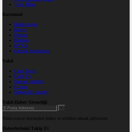
Tenis İddaa
Kurumsal
Hakkımızda
Künye
İletişim
Reklam
KVKK
Gizlilik Sözleşmesi
Vakit
Canlı Borsa
Canlı TV
Namaz Vakitleri
Eczane
Nöbetçi Eczaneler
Vakit Haber Aboneliği
+
Vakit.com.tr üzerinden haber ve ebülten almak istiyorum
Haberlerimizi Takip Et