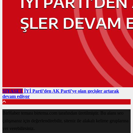
SIYASET
İYİ Parti’den AK Parti’ye olan geçişler artarak
devam ediyor
BirHaber teması birtema.com tarafından üretilmiştir. Bu alanı seo
çalışmanız için değerlendirebilir, siteniz ile alakalı kelime gruplarına
yer verebilirsiniz.