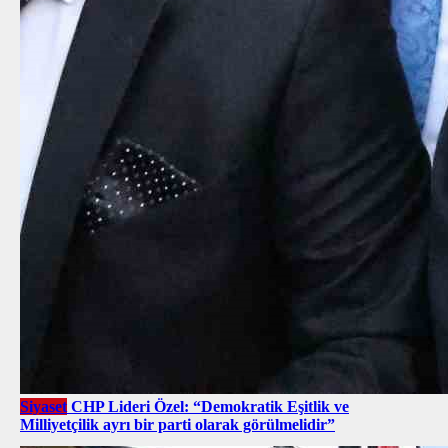
Siyaset
CHP Lideri Özel: “Demokratik Eşitlik ve
Milliyetçilik ayrı bir parti olarak görülmelidir”