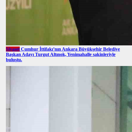
Siyaset
Cumhur İttifakı’nın Ankara Büyükşehir Belediye
Başkan Adayı Turgut Altınok, Yenimahalle sakinleriyle
buluştu.