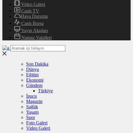
Video Galeri
Canlı TV
Hava Durumu
Canlı Borsa
Yayın Akışları
Namaz Vakitleri
Son Dakika
Dünya
Eğitim
Ekonomi
Gündem
Türkiye
İpucu
Magazin
Sağlık
Yaşam
Spor
Foto Galeri
Video Galeri