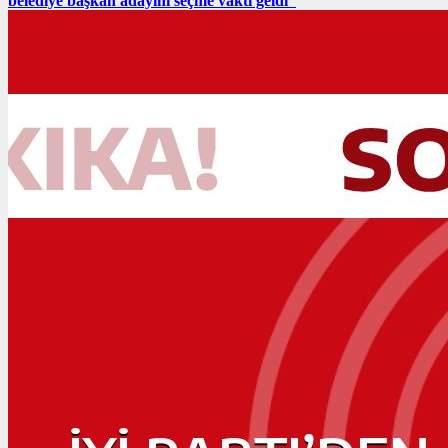
belediye başkan adayını seçme vakti geldi”