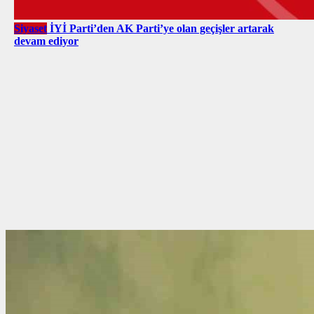
Siyaset
İYİ Parti’den AK Parti’ye olan geçişler artarak
devam ediyor