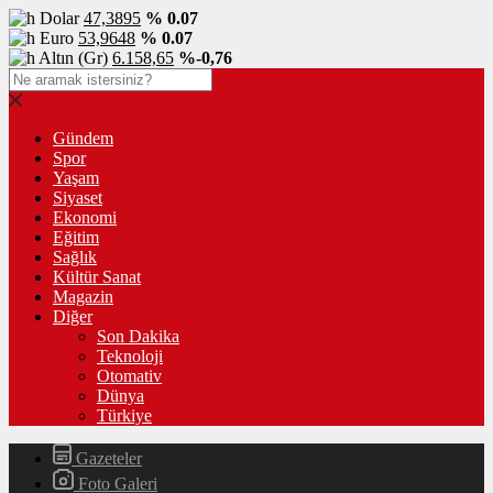
Dolar
47,3895
% 0.07
Euro
53,9648
% 0.07
Altın (Gr)
6.158,65
%-0,76
Gündem
Spor
Yaşam
Siyaset
Ekonomi
Eğitim
Sağlık
Kültür Sanat
Magazin
Diğer
Son Dakika
Teknoloji
Otomativ
Dünya
Türkiye
Gazeteler
Foto Galeri