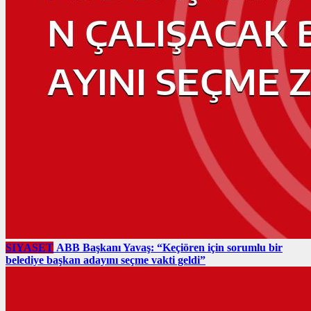
SIYASET
ABB Başkanı Yavaş: “Keçiören için sorumlu bir
belediye başkan adayını seçme vakti geldi”