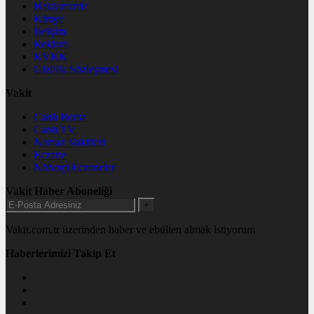
Hakkımızda
Künye
İletişim
Reklam
KVKK
Gizlilik Sözleşmesi
Vakit
Canlı Borsa
Canlı TV
Namaz Vakitleri
Eczane
Nöbetçi Eczaneler
Vakit Haber Aboneliği
+
Vakit.com.tr üzerinden haber ve ebülten almak istiyorum
Haberlerimizi Takip Et