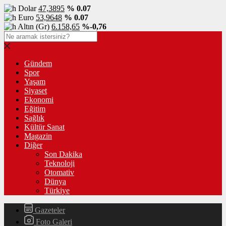
Dolar
47,3895
% 0.07
Euro
53,9648
% 0.07
Altın (Gr)
6.158,65
%-0,76
Gündem
Spor
Yaşam
Siyaset
Ekonomi
Eğitim
Sağlık
Kültür Sanat
Magazin
Diğer
Son Dakika
Teknoloji
Otomativ
Dünya
Türkiye
Gazeteler
Foto Galeri