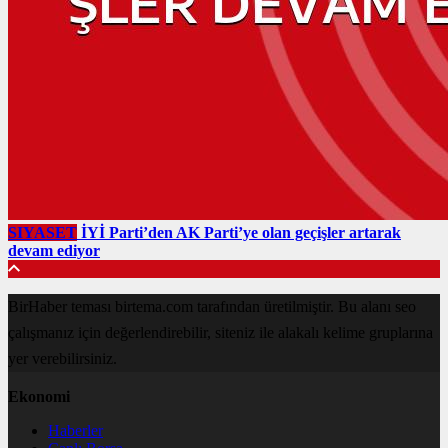
SIYASET
İYİ Parti’den AK Parti’ye olan geçişler artarak
devam ediyor
BirHaber teması birtema.com tarafından üretilmiştir. Bu alanı seo
çalışmanız için değerlendirebilir, siteniz ile alakalı kelime gruplarına
yer verebilirsiniz.
Ekonomi
Haberler