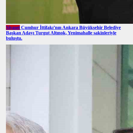
Siyaset
Cumhur İttifakı’nın Ankara Büyükşehir Belediye
Başkan Adayı Turgut Altınok, Yenimahalle sakinleriyle
buluştu.