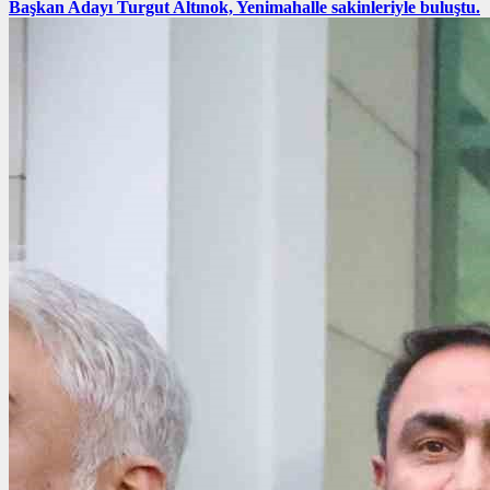
Başkan Adayı Turgut Altınok, Yenimahalle sakinleriyle buluştu.