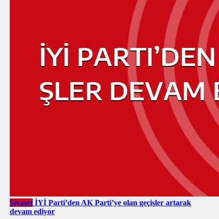
Siyaset
İYİ Parti’den AK Parti’ye olan geçişler artarak
devam ediyor