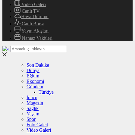
Video Galeri
Canlı TV
Hava Durumu
Canlı Borsa
Yayın Akışları
Namaz Vakitleri
Son Dakika
Dünya
Eğitim
Ekonomi
Gündem
Türkiye
İpucu
Magazin
Sağlık
Yaşam
Spor
Foto Galeri
Video Galeri