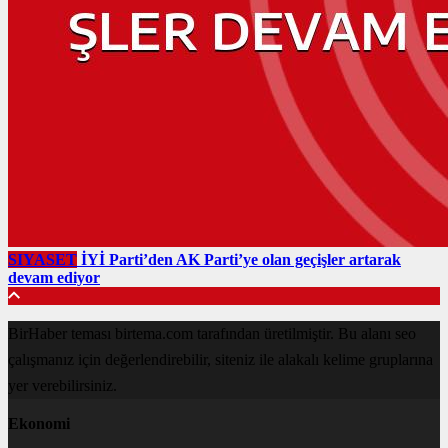
SIYASET
İYİ Parti’den AK Parti’ye olan geçişler artarak
devam ediyor
BirHaber teması birtema.com tarafından üretilmiştir. Bu alanı seo
çalışmanız için değerlendirebilir, siteniz ile alakalı kelime gruplarına
yer verebilirsiniz.
Ekonomi