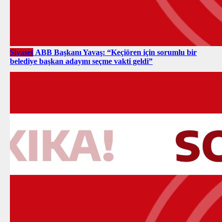
Siyaset
ABB Başkanı Yavaş: “Keçiören için sorumlu bir
belediye başkan adayını seçme vakti geldi”