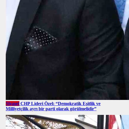
Siyaset
CHP Lideri Özel: “Demokratik Eşitlik ve
Milliyetçilik ayrı bir parti olarak görülmelidir”