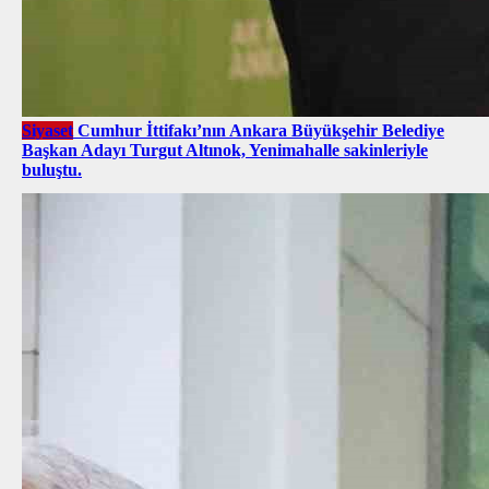
Siyaset
Cumhur İttifakı’nın Ankara Büyükşehir Belediye
Başkan Adayı Turgut Altınok, Yenimahalle sakinleriyle
buluştu.