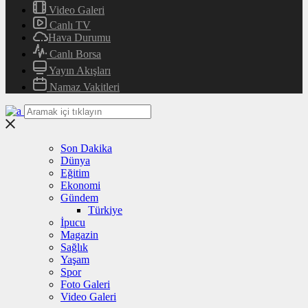
Video Galeri
Canlı TV
Hava Durumu
Canlı Borsa
Yayın Akışları
Namaz Vakitleri
Son Dakika
Dünya
Eğitim
Ekonomi
Gündem
Türkiye
İpucu
Magazin
Sağlık
Yaşam
Spor
Foto Galeri
Video Galeri