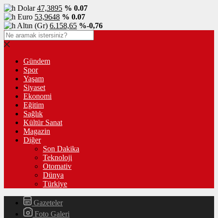
Dolar
47,3895
% 0.07
Euro
53,9648
% 0.07
Altın (Gr)
6.158,65
%-0,76
Gündem
Spor
Yaşam
Siyaset
Ekonomi
Eğitim
Sağlık
Kültür Sanat
Magazin
Diğer
Son Dakika
Teknoloji
Otomativ
Dünya
Türkiye
Gazeteler
Foto Galeri