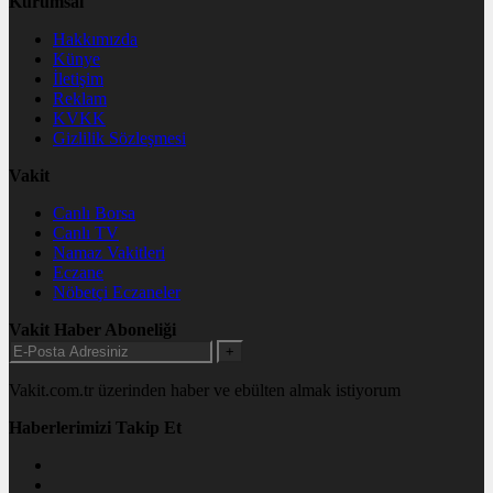
Kurumsal
Hakkımızda
Künye
İletişim
Reklam
KVKK
Gizlilik Sözleşmesi
Vakit
Canlı Borsa
Canlı TV
Namaz Vakitleri
Eczane
Nöbetçi Eczaneler
Vakit Haber Aboneliği
+
Vakit.com.tr üzerinden haber ve ebülten almak istiyorum
Haberlerimizi Takip Et