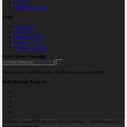
KVKK
Gizlilik Sözleşmesi
Vakit
Canlı Borsa
Canlı TV
Namaz Vakitleri
Eczane
Nöbetçi Eczaneler
Vakit Haber Aboneliği
+
Vakit.com.tr üzerinden haber ve ebülten almak istiyorum
Haberlerimizi Takip Et
BirHaber teması Birtema.com ekibi tarafından © üretilmiş premium
wordpress temasıdır.