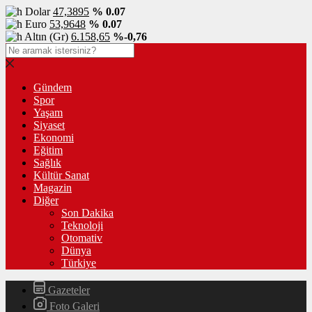
Dolar
47,3895
% 0.07
Euro
53,9648
% 0.07
Altın (Gr)
6.158,65
%-0,76
Gündem
Spor
Yaşam
Siyaset
Ekonomi
Eğitim
Sağlık
Kültür Sanat
Magazin
Diğer
Son Dakika
Teknoloji
Otomativ
Dünya
Türkiye
Gazeteler
Foto Galeri