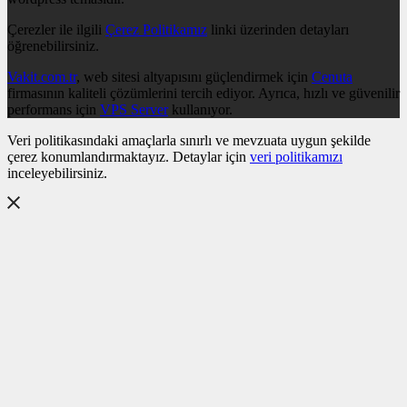
Çerezler ile ilgili
Çerez Politikamız
linki üzerinden detayları
öğrenebilirsiniz.
Vakit.com.tr
, web sitesi altyapısını güçlendirmek için
Cenuta
firmasının kaliteli çözümlerini tercih ediyor. Ayrıca, hızlı ve güvenilir
performans için
VPS Server
kullanıyor.
Veri politikasındaki amaçlarla sınırlı ve mevzuata uygun şekilde
çerez konumlandırmaktayız. Detaylar için
veri politikamızı
inceleyebilirsiniz.