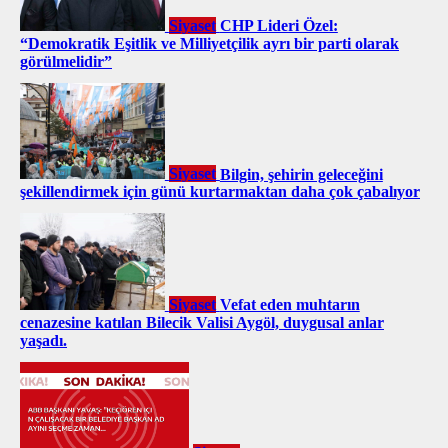
Siyaset
CHP Lideri Özel:
“Demokratik Eşitlik ve Milliyetçilik ayrı bir parti olarak
görülmelidir”
Siyaset
Bilgin, şehirin geleceğini
şekillendirmek için günü kurtarmaktan daha çok çabalıyor
Siyaset
Vefat eden muhtarın
cenazesine katılan Bilecik Valisi Aygöl, duygusal anlar
yaşadı.