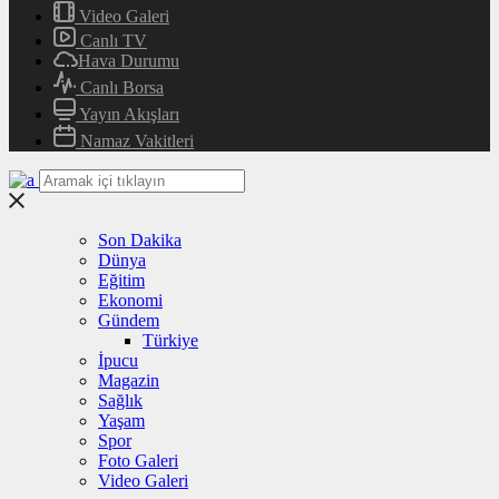
Video Galeri
Canlı TV
Hava Durumu
Canlı Borsa
Yayın Akışları
Namaz Vakitleri
Son Dakika
Dünya
Eğitim
Ekonomi
Gündem
Türkiye
İpucu
Magazin
Sağlık
Yaşam
Spor
Foto Galeri
Video Galeri