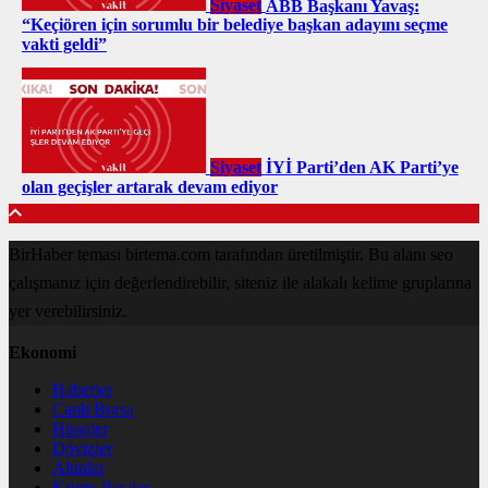
Siyaset
ABB Başkanı Yavaş:
“Keçiören için sorumlu bir belediye başkan adayını seçme
vakti geldi”
Siyaset
İYİ Parti’den AK Parti’ye
olan geçişler artarak devam ediyor
BirHaber teması birtema.com tarafından üretilmiştir. Bu alanı seo
çalışmanız için değerlendirebilir, siteniz ile alakalı kelime gruplarına
yer verebilirsiniz.
Ekonomi
Haberler
Canlı Borsa
Hisseler
Dövizler
Altınlar
Kripto Paralar