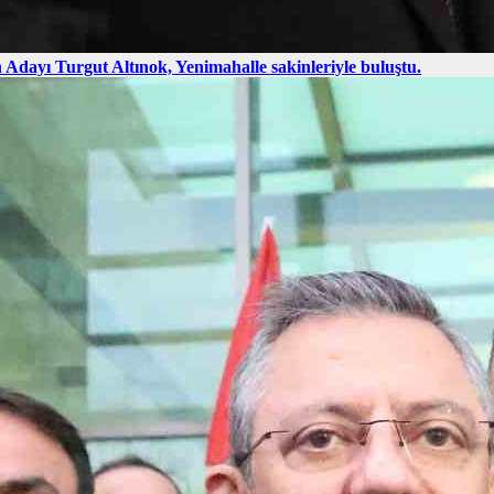
Adayı Turgut Altınok, Yenimahalle sakinleriyle buluştu.