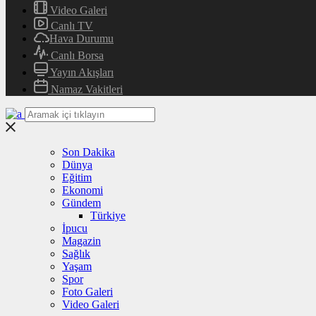
Video Galeri
Canlı TV
Hava Durumu
Canlı Borsa
Yayın Akışları
Namaz Vakitleri
Son Dakika
Dünya
Eğitim
Ekonomi
Gündem
Türkiye
İpucu
Magazin
Sağlık
Yaşam
Spor
Foto Galeri
Video Galeri