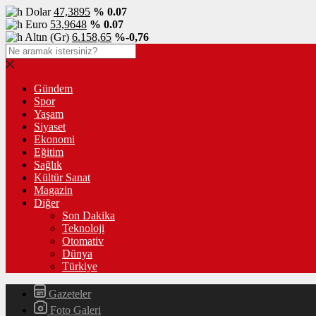
Dolar
47,3895
% 0.07
Euro
53,9648
% 0.07
Altın (Gr)
6.158,65
%-0,76
Gündem
Spor
Yaşam
Siyaset
Ekonomi
Eğitim
Sağlık
Kültür Sanat
Magazin
Diğer
Son Dakika
Teknoloji
Otomativ
Dünya
Türkiye
Gazeteler
Foto Galeri