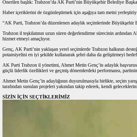
Önerilen başlık: Trabzon’da AK Parti’nin Büyükşehir Belediye Başk
Haber içeriklerini de özgünleştirmek için aşağıya tam metni yerleştiri
“AK Parti, Trabzon’da düzenlenen adaylık seçimlerinde Büyükşehir B
Trabzon il teşkilatının uzun süren değerlendirme sürecinin ardından 
hizmet etmeyi amaçlıyor.
Genç, AK Parti’nin yaklaşan yerel seçimlerde Trabzon halkının desteğ
potansiyelini en iyi şekilde kullanarak şehri daha da geliştirmeyi hed
AK Parti Trabzon il yönetimi, Ahmet Metin Genç’in adaylık başvurusunu
güçlü liderlik özellikleri ve geçmiş dönemlerdeki performansı, partinin 
Ahmet Metin Genç’in adaylığının duyurulmasıyla birlikte, seçim yarışı
tarafından sunulan projeleri yakından takip ederek, kendi geleceklerini
SİZİN İÇİN SEÇTİKLERİMİZ