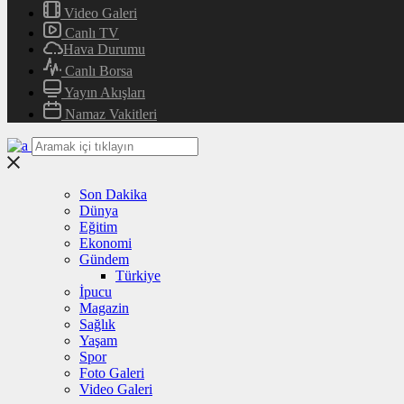
Video Galeri
Canlı TV
Hava Durumu
Canlı Borsa
Yayın Akışları
Namaz Vakitleri
Son Dakika
Dünya
Eğitim
Ekonomi
Gündem
Türkiye
İpucu
Magazin
Sağlık
Yaşam
Spor
Foto Galeri
Video Galeri