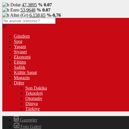
Dolar
47,3895
% 0.07
Euro
53,9648
% 0.07
Altın (Gr)
6.158,65
%-0,76
Gündem
Spor
Yaşam
Siyaset
Ekonomi
Eğitim
Sağlık
Kültür Sanat
Magazin
Diğer
Son Dakika
Teknoloji
Otomativ
Dünya
Türkiye
Gazeteler
Foto Galeri