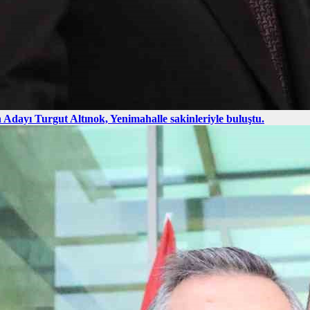
Adayı Turgut Altınok, Yenimahalle sakinleriyle buluştu.