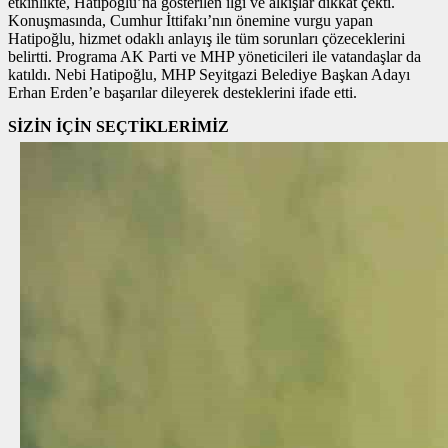
etkinlikte, Hatipoğlu’na gösterilen ilgi ve alkışlar dikkat çekti.
Konuşmasında, Cumhur İttifakı’nın önemine vurgu yapan
Hatipoğlu, hizmet odaklı anlayış ile tüm sorunları çözeceklerini
belirtti. Programa AK Parti ve MHP yöneticileri ile vatandaşlar da
katıldı. Nebi Hatipoğlu, MHP Seyitgazi Belediye Başkan Adayı
Erhan Erden’e başarılar dileyerek desteklerini ifade etti.
SİZİN İÇİN SEÇTİKLERİMİZ