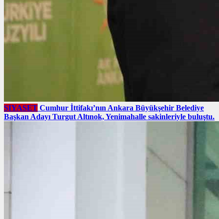
SIYASET
Cumhur İttifakı’nın Ankara Büyükşehir Belediye
Başkan Adayı Turgut Altınok, Yenimahalle sakinleriyle buluştu.