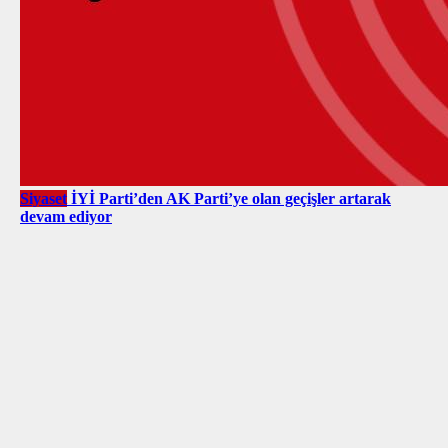
Siyaset
İYİ Parti’den AK Parti’ye olan geçişler artarak
devam ediyor