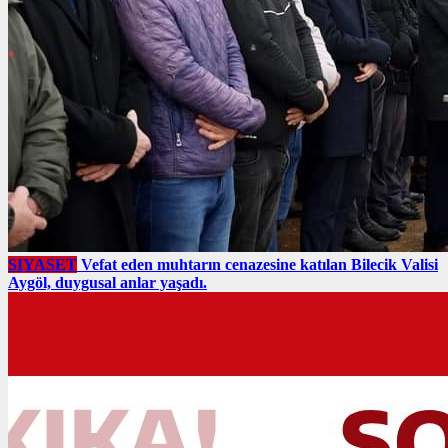
SIYASET
Vefat eden muhtarın cenazesine katılan Bilecik Valisi
Aygöl, duygusal anlar yaşadı.