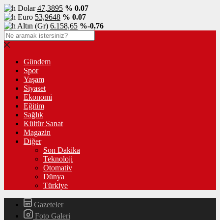
Dolar
47,3895
% 0.07
Euro
53,9648
% 0.07
Altın (Gr)
6.158,65
%-0,76
Gündem
Spor
Yaşam
Siyaset
Ekonomi
Eğitim
Sağlık
Kültür Sanat
Magazin
Diğer
Son Dakika
Teknoloji
Otomativ
Dünya
Türkiye
Gazeteler
Foto Galeri