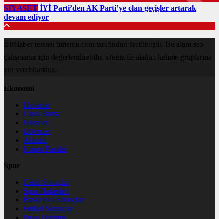
SIYASET
İYİ Parti’den AK Parti’ye olan geçişler artarak
devam ediyor
BirHaber teması birtema.com tarafından üretilmiştir. Bu alanı seo
çalışmanız için değerlendirebilir, siteniz ile alakalı kelime gruplarına
yer verebilirsiniz.
Ekonomi
Haberler
Canlı Borsa
Hisseler
Dövizler
Altınlar
Kripto Paralar
Spor
Canlı Sonuçlar
Spor Haberleri
Basketbol Sonuçlar
Futbol Sonuçlar
Puan Durumu