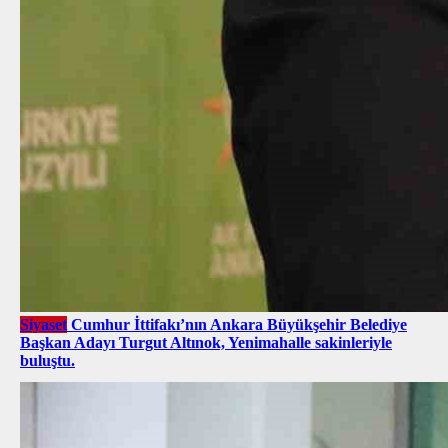
Siyaset
Cumhur İttifakı’nın Ankara Büyükşehir Belediye
Başkan Adayı Turgut Altınok, Yenimahalle sakinleriyle
buluştu.