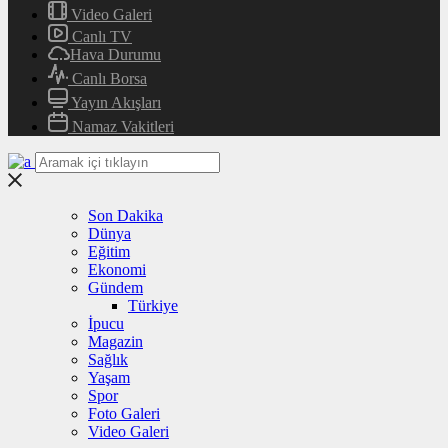
Video Galeri
Canlı TV
Hava Durumu
Canlı Borsa
Yayın Akışları
Namaz Vakitleri
Son Dakika
Dünya
Eğitim
Ekonomi
Gündem
Türkiye
İpucu
Magazin
Sağlık
Yaşam
Spor
Foto Galeri
Video Galeri