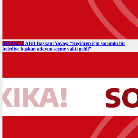
SIYASET
ABB Başkanı Yavaş: “Keçiören için sorumlu bir
belediye başkan adayını seçme vakti geldi”