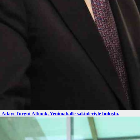
Adayı Turgut Altınok, Yenimahalle sakinleriyle buluştu.