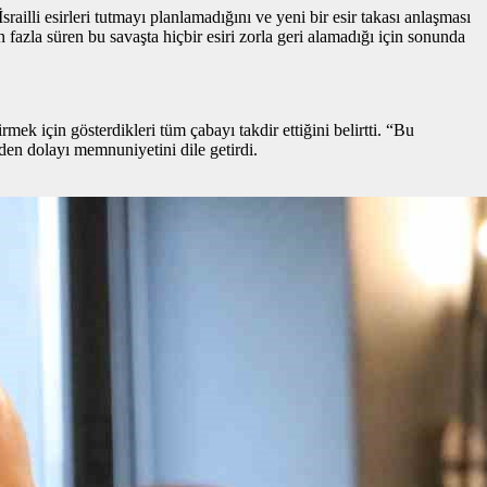
lli esirleri tutmayı planlamadığını ve yeni bir esir takası anlaşması
n fazla süren bu savaşta hiçbir esiri zorla geri alamadığı için sonunda
k için gösterdikleri tüm çabayı takdir ettiğini belirtti. “Bu
den dolayı memnuniyetini dile getirdi.