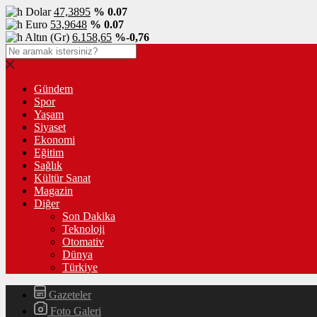
Dolar
47,3895
% 0.07
Euro
53,9648
% 0.07
Altın (Gr)
6.158,65
%-0,76
Gündem
Spor
Yaşam
Siyaset
Ekonomi
Eğitim
Sağlık
Kültür Sanat
Magazin
Diğer
Son Dakika
Teknoloji
Otomativ
Dünya
Türkiye
Gazeteler
Foto Galeri