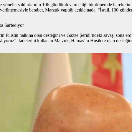
nelik saldırılarının 106 gündür devam ettiği bir dönemde hareketin İsrai
lgi verilmemesiyle beraber, Marzuk yaptığı açıklamada, “İsrail, 100 günde
ba Sarfediyor
listin halkına olan desteğini ve Gazze Şeridi’ndeki savaşı sona erdirme
ekliyoruz” ifadelerini kullanan Marzuk, Hamas’ın Husilere olan desteğin