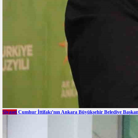
Siyaset
Cumhur İttifakı’nın Ankara Büyükşehir Belediye Başkan 