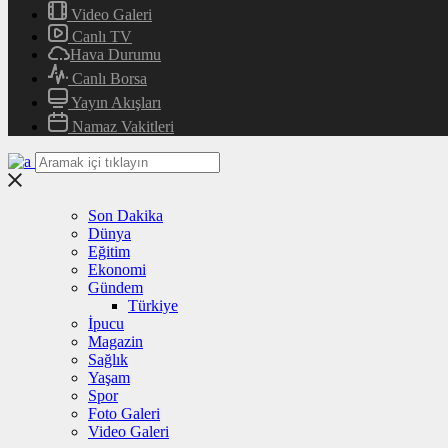
Video Galeri
Canlı TV
Hava Durumu
Canlı Borsa
Yayın Akışları
Namaz Vakitleri
Son Dakika
Dünya
Eğitim
Ekonomi
Gündem
Türkiye
İpucu
Magazin
Sağlık
Yaşam
Spor
Foto Galeri
Video Galeri