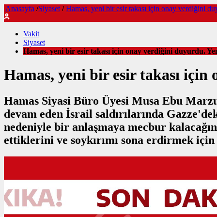
Anasayfa
/
Siyaset
/
Hamas, yeni bir esir takası için onay verdiğini duy
Vakit
Siyaset
Hamas, yeni bir esir takası için onay verdiğini duyurdu. Yeni 
Hamas, yeni bir esir takası için 
Hamas Siyasi Büro Üyesi Musa Ebu Marzuk, 
devam eden İsrail saldırılarında Gazze'deki
nedeniyle bir anlaşmaya mecbur kalacağını i
ettiklerini ve soykırımı sona erdirmek içi