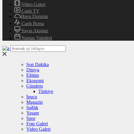
Video Galeri
Canlı TV
Hava Durumu
Canlı Borsa
Yayın Akışları
Namaz Vakitleri
Son Dakika
Dünya
Eğitim
Ekonomi
Gündem
Türkiye
İpucu
Magazin
Sağlık
Yaşam
Spor
Foto Galeri
Video Galeri