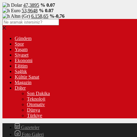
Dolar
47,3895
% 0.07
Euro
53,9648
% 0.07
Altın (Gr)
6.158,65
%-0,76
Gündem
Spor
Yaşam
Siyaset
Ekonomi
Eğitim
Sağlık
Kültür Sanat
Magazin
Diğer
Son Dakika
Teknoloji
Otomativ
Dünya
Türkiye
Gazeteler
Foto Galeri