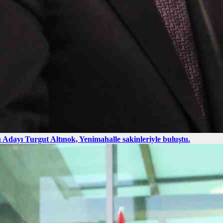
Adayı Turgut Altınok, Yenimahalle sakinleriyle buluştu.