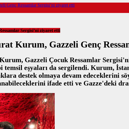
i Genç Ressamlar Sergisi’ni ziyaret etti
samlar Sergisi’ni ziyaret etti
at Kurum, Gazzeli Genç Ressamla
rum, Gazzeli Çocuk Ressamlar Sergisi'ni z
bi temsil eşyaları da sergilendi. Kurum, İ
uklara destek olmaya devam edeceklerini sö
abileceklerini ifade etti ve Gazze'deki dra