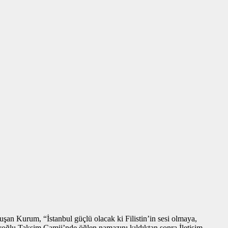
an Kurum, “İstanbul güçlü olacak ki Filistin’in sesi olmaya,
ğlu Taksim Camii’nde öğlen namazını kıldıktan sonra İletişim