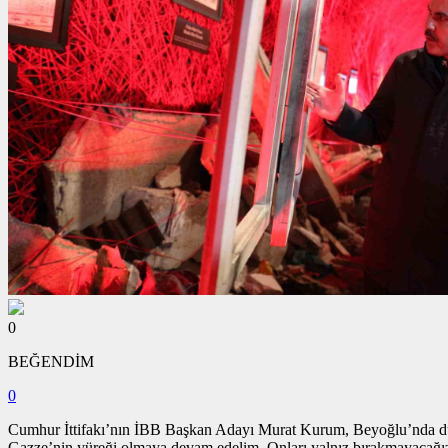
0
BEĞENDİM
0
Cumhur İttifakı’nın İBB Başkan Adayı Murat Kurum, Beyoğlu’nda düzen
Gazze’nin yüreği olmaya devam edelim. Onları yalnız bırakmayacağız