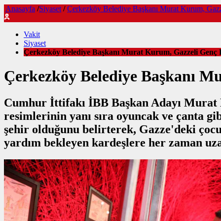
Anasayfa
/
Siyaset
/
Çerkezköy Belediye Başkanı Murat Kurum, Gazzel
Vakit
Siyaset
Çerkezköy Belediye Başkanı Murat Kurum, Gazzeli Genç Res
Çerkezköy Belediye Başkanı Mur
Cumhur İttifakı İBB Başkan Adayı Murat Ku
resimlerinin yanı sıra oyuncak ve çanta gi
şehir olduğunu belirterek, Gazze'deki çoc
yardım bekleyen kardeşlere her zaman uzan