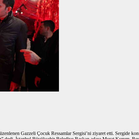
lenen Gazzeli Çocuk Ressamlar Sergisi’ni ziyaret etti. Sergide konuş
” dedi. İstanbul Büyükşehir Belediye Başkan adayı Murat Kurum, Beyo