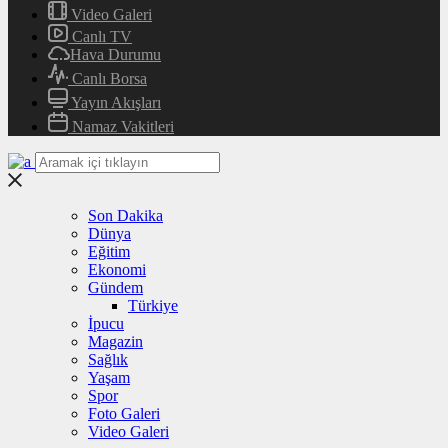
Video Galeri
Canlı TV
Hava Durumu
Canlı Borsa
Yayın Akışları
Namaz Vakitleri
Son Dakika
Dünya
Eğitim
Ekonomi
Gündem
Türkiye
İpucu
Magazin
Sağlık
Yaşam
Spor
Foto Galeri
Video Galeri