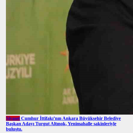
Siyaset
Cumhur İttifakı’nın Ankara Büyükşehir Belediye
Başkan Adayı Turgut Altınok, Yenimahalle sakinleriyle
buluştu.