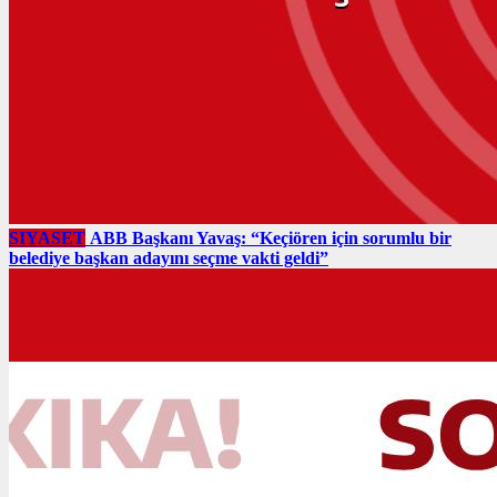
SIYASET
ABB Başkanı Yavaş: “Keçiören için sorumlu bir
belediye başkan adayını seçme vakti geldi”