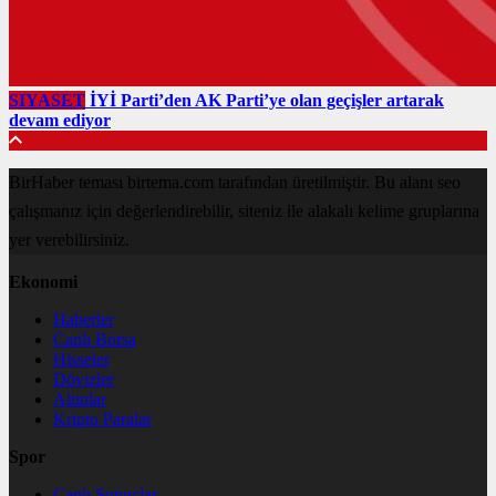
SIYASET
İYİ Parti’den AK Parti’ye olan geçişler artarak
devam ediyor
BirHaber teması birtema.com tarafından üretilmiştir. Bu alanı seo
çalışmanız için değerlendirebilir, siteniz ile alakalı kelime gruplarına
yer verebilirsiniz.
Ekonomi
Haberler
Canlı Borsa
Hisseler
Dövizler
Altınlar
Kripto Paralar
Spor
Canlı Sonuçlar