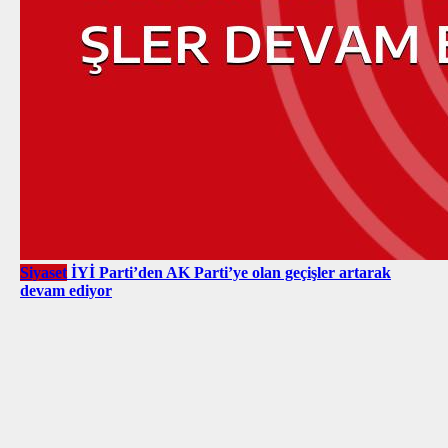
Siyaset
İYİ Parti’den AK Parti’ye olan geçişler artarak
devam ediyor