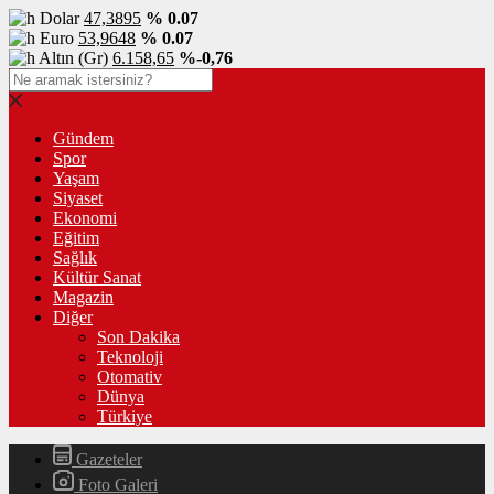
Dolar
47,3895
% 0.07
Euro
53,9648
% 0.07
Altın (Gr)
6.158,65
%-0,76
Gündem
Spor
Yaşam
Siyaset
Ekonomi
Eğitim
Sağlık
Kültür Sanat
Magazin
Diğer
Son Dakika
Teknoloji
Otomativ
Dünya
Türkiye
Gazeteler
Foto Galeri