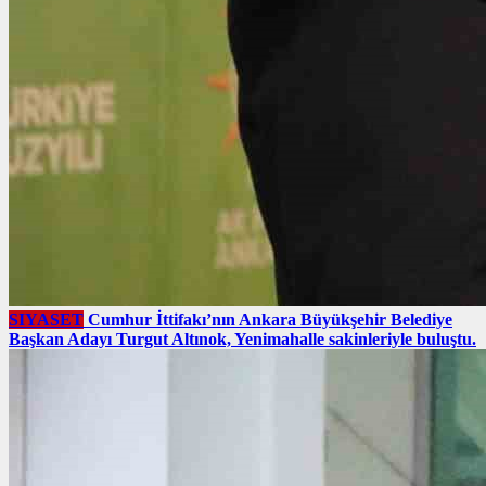
SIYASET
Cumhur İttifakı’nın Ankara Büyükşehir Belediye
Başkan Adayı Turgut Altınok, Yenimahalle sakinleriyle buluştu.