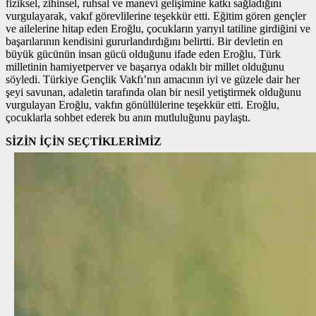
fiziksel, zihinsel, ruhsal ve manevi gelişimine katkı sağladığını
vurgulayarak, vakıf görevlilerine teşekkür etti. Eğitim gören gençler
ve ailelerine hitap eden Eroğlu, çocukların yarıyıl tatiline girdiğini ve
başarılarının kendisini gururlandırdığını belirtti. Bir devletin en
büyük gücünün insan gücü olduğunu ifade eden Eroğlu, Türk
milletinin hamiyetperver ve başarıya odaklı bir millet olduğunu
söyledi. Türkiye Gençlik Vakfı’nın amacının iyi ve güzele dair her
şeyi savunan, adaletin tarafında olan bir nesil yetiştirmek olduğunu
vurgulayan Eroğlu, vakfın gönüllülerine teşekkür etti. Eroğlu,
çocuklarla sohbet ederek bu anın mutluluğunu paylaştı.
SİZİN İÇİN SEÇTİKLERİMİZ