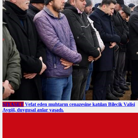
SIYASET
Vefat eden muhtarın cenazesine katılan Bilecik Valisi
Aygöl, duygusal anlar yaşadı.