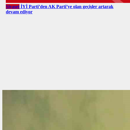
Siyaset
İYİ Parti’den AK Parti’ye olan geçişler artarak
devam ediyor