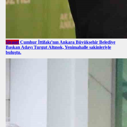
Siyaset
Cumhur İttifakı’nın Ankara Büyükşehir Belediye
Başkan Adayı Turgut Altınok, Yenimahalle sakinleriyle
buluştu.