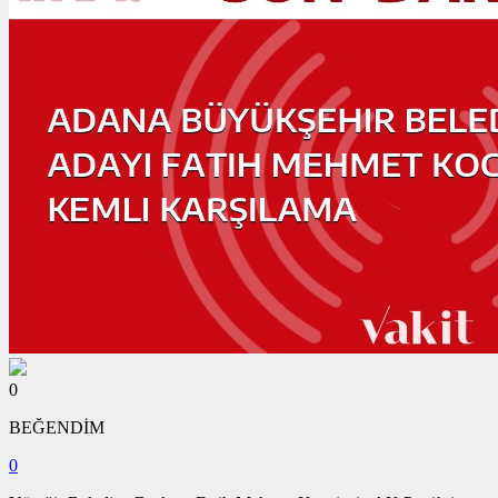
0
BEĞENDİM
0