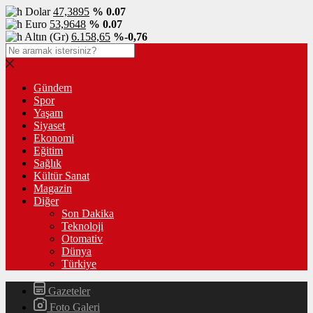
Dolar
47,3895
% 0.07
Euro
53,9648
% 0.07
Altın (Gr)
6.158,65
%-0,76
Gündem
Spor
Yaşam
Siyaset
Ekonomi
Eğitim
Sağlık
Kültür Sanat
Magazin
Diğer
Son Dakika
Teknoloji
Otomativ
Dünya
Türkiye
Gazeteler
Foto Galeri