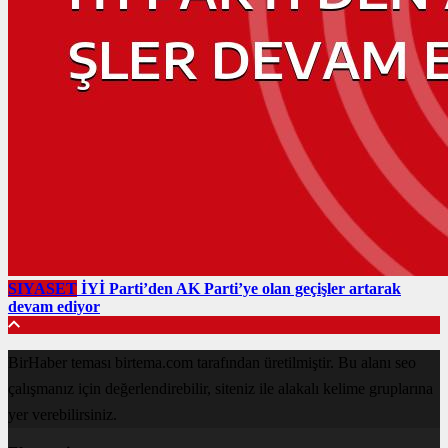
SIYASET
İYİ Parti’den AK Parti’ye olan geçişler artarak
devam ediyor
BirHaber teması birtema.com tarafından üretilmiştir. Bu alanı seo
çalışmanız için değerlendirebilir, siteniz ile alakalı kelime gruplarına
yer verebilirsiniz.