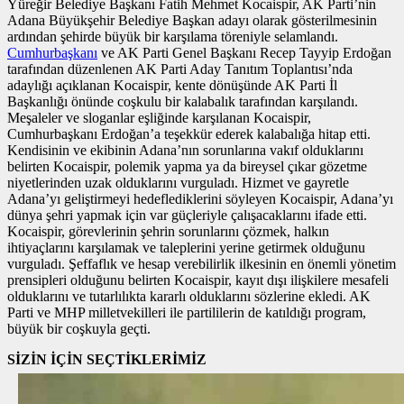
Yüreğir Belediye Başkanı Fatih Mehmet Kocaispir, AK Parti’nin
Adana Büyükşehir Belediye Başkan adayı olarak gösterilmesinin
ardından şehirde büyük bir karşılama töreniyle selamlandı.
Cumhurbaşkanı
ve AK Parti Genel Başkanı Recep Tayyip Erdoğan
tarafından düzenlenen AK Parti Aday Tanıtım Toplantısı’nda
adaylığı açıklanan Kocaispir, kente dönüşünde AK Parti İl
Başkanlığı önünde coşkulu bir kalabalık tarafından karşılandı.
Meşaleler ve sloganlar eşliğinde karşılanan Kocaispir,
Cumhurbaşkanı Erdoğan’a teşekkür ederek kalabalığa hitap etti.
Kendisinin ve ekibinin Adana’nın sorunlarına vakıf olduklarını
belirten Kocaispir, polemik yapma ya da bireysel çıkar gözetme
niyetlerinden uzak olduklarını vurguladı. Hizmet ve gayretle
Adana’yı geliştirmeyi hedeflediklerini söyleyen Kocaispir, Adana’yı
dünya şehri yapmak için var güçleriyle çalışacaklarını ifade etti.
Kocaispir, görevlerinin şehrin sorunlarını çözmek, halkın
ihtiyaçlarını karşılamak ve taleplerini yerine getirmek olduğunu
vurguladı. Şeffaflık ve hesap verebilirlik ilkesinin en önemli yönetim
prensipleri olduğunu belirten Kocaispir, kayıt dışı ilişkilere mesafeli
olduklarını ve tutarlılıkta kararlı olduklarını sözlerine ekledi. AK
Parti ve MHP milletvekilleri ile partililerin de katıldığı program,
büyük bir coşkuyla geçti.
SİZİN İÇİN SEÇTİKLERİMİZ