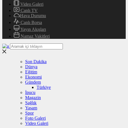
Video Galeri
Canlı TV
Hava Durumu
Canlı Borsa
Yayın Akışları
Namaz Vakitleri
Son Dakika
Dünya
Eğitim
Ekonomi
Gündem
Türkiye
İpucu
Magazin
Sağlık
Yaşam
Spor
Foto Galeri
Video Galeri