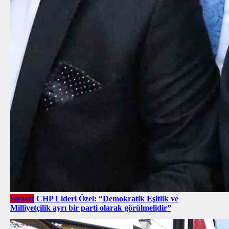
Siyaset
CHP Lideri Özel: “Demokratik Eşitlik ve
Milliyetçilik ayrı bir parti olarak görülmelidir”