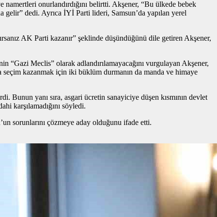
 namertleri onurlandırdığını belirtti. Akşener, “Bu ülkede bebek
gelir” dedi. Ayrıca İYİ Parti lideri, Samsun’da yapılan yerel
ırsanız AK Parti kazanır” şeklinde düşündüğünü dile getiren Akşener,
zenin “Gazi Meclis” olarak adlandırılamayacağını vurgulayan Akşener,
sında seçim kazanmak için iki büklüm durmanın da manda ve himaye
di. Bunun yanı sıra, asgari ücretin sanayiciye düşen kısmının devlet
dahi karşılamadığını söyledi.
un sorunlarını çözmeye aday olduğunu ifade etti.