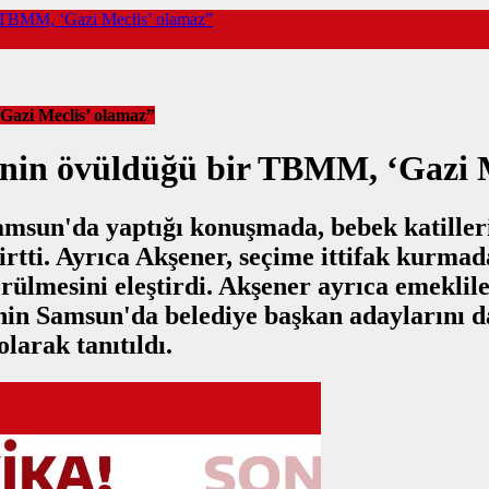
r TBMM, ‘Gazi Meclis’ olamaz”
Gazi Meclis’ olamaz”
inin övüldüğü bir TBMM, ‘Gazi 
msun'da yaptığı konuşmada, bebek katiller
ti. Ayrıca Akşener, seçime ittifak kurmad
lmesini eleştirdi. Akşener ayrıca emekliler
i'nin Samsun'da belediye başkan adaylarını 
larak tanıtıldı.