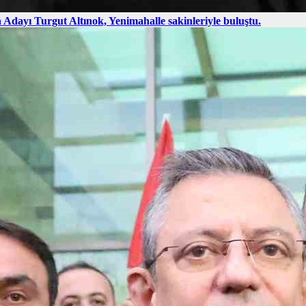
Adayı Turgut Altınok, Yenimahalle sakinleriyle buluştu.