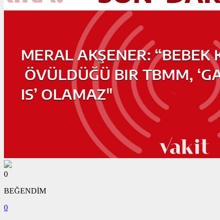
0
BEĞENDİM
0