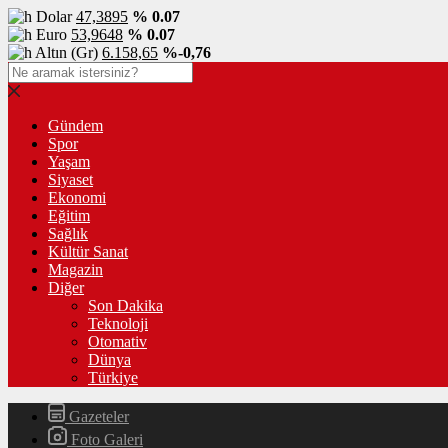
Dolar
47,3895
% 0.07
Euro
53,9648
% 0.07
Altın (Gr)
6.158,65
%-0,76
Gündem
Spor
Yaşam
Siyaset
Ekonomi
Eğitim
Sağlık
Kültür Sanat
Magazin
Diğer
Son Dakika
Teknoloji
Otomativ
Dünya
Türkiye
Gazeteler
Foto Galeri