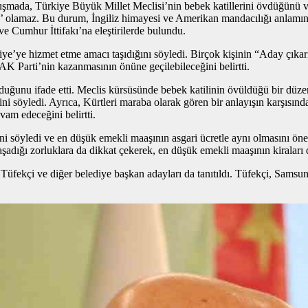
nuşmada, Türkiye Büyük Millet Meclisi’nin bebek katillerini övdüğünü ve
s’ olamaz. Bu durum, İngiliz himayesi ve Amerikan mandacılığı anlamına 
e Cumhur İttifakı’na eleştirilerde bulundu.
ye’ye hizmet etme amacı taşıdığını söyledi. Birçok kişinin “Aday çıkar
K Parti’nin kazanmasının önüne geçilebileceğini belirtti.
olduğunu ifade etti. Meclis kürsüsünde bebek katilinin övüldüğü bir dü
ini söyledi. Ayrıca, Kürtleri maraba olarak gören bir anlayışın karşı
vam edeceğini belirtti.
ni söyledi ve en düşük emekli maaşının asgari ücretle aynı olmasını öner
yaşadığı zorluklara da dikkat çekerek, en düşük emekli maaşının kiraları 
kçi ve diğer belediye başkan adayları da tanıtıldı. Tüfekçi, Samsun’