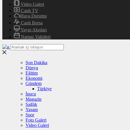
Video Galeri
Canlı TV
Hava Durumu
Canlı Borsa
Yayın Akışları
Namaz Vakitleri
Son Dakika
Dünya
Eğitim
Ekonomi
Gündem
Türkiye
İpucu
Magazin
Sağlık
Yaşam
Spor
Foto Galeri
Video Galeri