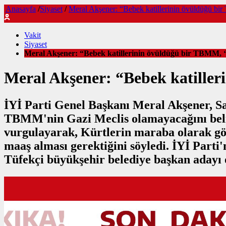
Anasayfa
/
Siyaset
/
Meral Akşener: “Bebek katillerinin övüldüğü bi
Vakit
Siyaset
Meral Akşener: “Bebek katillerinin övüldüğü bir TBMM, ‘
Meral Akşener: “Bebek katiller
İYİ Parti Genel Başkanı Meral Akşener, Sa
TBMM'nin Gazi Meclis olamayacağını belirt
vurgulayarak, Kürtlerin maraba olarak görü
maaş alması gerektiğini söyledi. İYİ Part
Tüfekçi büyükşehir belediye başkan adayı o