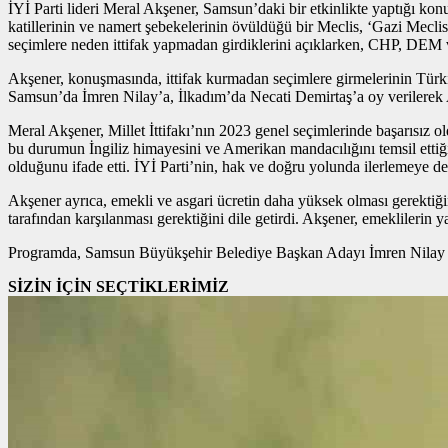
İYİ Parti lideri Meral Akşener, Samsun’daki bir etkinlikte yaptığı ko
katillerinin ve namert şebekelerinin övüldüğü bir Meclis, ‘Gazi Mecli
seçimlere neden ittifak yapmadan girdiklerini açıklarken, CHP, DEM v
Akşener, konuşmasında, ittifak kurmadan seçimlere girmelerinin Türki
Samsun’da İmren Nilay’a, İlkadım’da Necati Demirtaş’a oy verilerek A
Meral Akşener, Millet İttifakı’nın 2023 genel seçimlerinde başarısız 
bu durumun İngiliz himayesini ve Amerikan mandacılığını temsil ettiğ
olduğunu ifade etti. İYİ Parti’nin, hak ve doğru yolunda ilerlemeye de
Akşener ayrıca, emekli ve asgari ücretin daha yüksek olması gerektiği
tarafından karşılanması gerektiğini dile getirdi. Akşener, emeklilerin 
Programda, Samsun Büyükşehir Belediye Başkan Adayı İmren Nilay Tüfe
SİZİN İÇİN SEÇTİKLERİMİZ