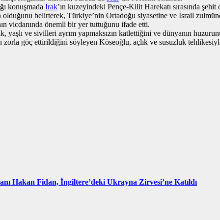
tığı konuşmada
Irak
’ın kuzeyindeki Pençe-Kilit Harekatı sırasında şehit 
n olduğunu belirterek, Türkiye’nin Ortadoğu siyasetine ve İsrail zulmün
ın vicdanında önemli bir yer tuttuğunu ifade etti.
yaşlı ve sivilleri ayrım yapmaksızın katlettiğini ve dünyanın huzurunu te
orla göç ettirildiğini söyleyen Köseoğlu, açlık ve susuzluk tehlikesiyle 
kanı Hakan Fidan, İngiltere’deki Ukrayna Zirvesi’ne Katıldı