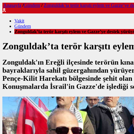
Anasayfa
/
Gündem
/
Zonguldak’ta terör karşıtı eylem ve Gazze’ye d
Vakit
Gündem
Zonguldak’ta terör karşıtı eylem ve Gazze’ye destek yürüy
Zonguldak’ta terör karşıtı eyle
Zonguldak'ın Ereğli ilçesinde terörün kına
bayraklarıyla sahil güzergahından yürüye
Pençe-Kilit Harekatı bölgesinde şehit olan 
Konuşmalarda İsrail'in Gazze'de işlediği so