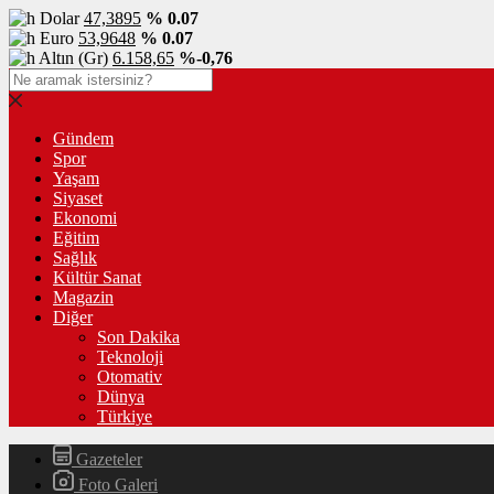
Dolar
47,3895
% 0.07
Euro
53,9648
% 0.07
Altın (Gr)
6.158,65
%-0,76
Gündem
Spor
Yaşam
Siyaset
Ekonomi
Eğitim
Sağlık
Kültür Sanat
Magazin
Diğer
Son Dakika
Teknoloji
Otomativ
Dünya
Türkiye
Gazeteler
Foto Galeri