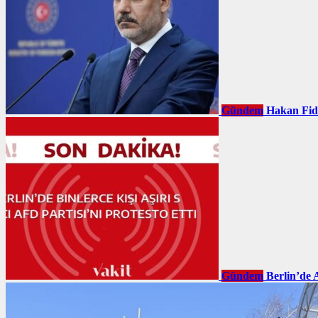
Gündem
Hakan Fid
Gündem
Berlin’de 