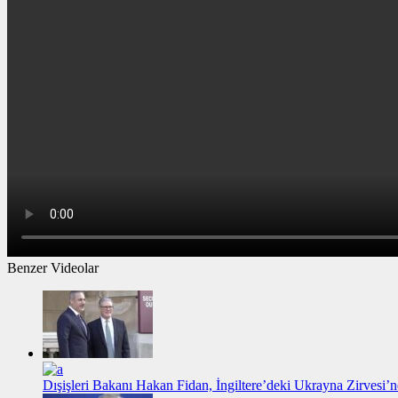
Benzer Videolar
Dışişleri Bakanı Hakan Fidan, İngiltere’deki Ukrayna Zirvesi’n