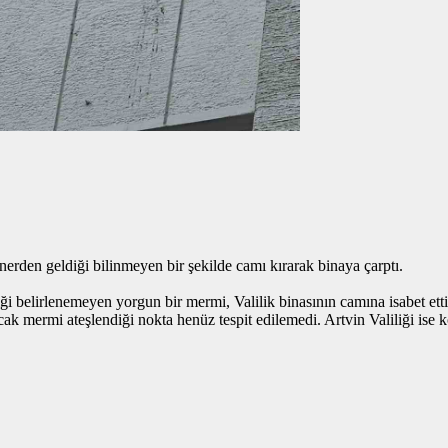
nerden geldiği bilinmeyen bir şekilde camı kırarak binaya çarptı.
iği belirlenemeyen yorgun bir mermi, Valilik binasının camına isabet etti
cak mermi ateşlendiği nokta henüz tespit edilemedi. Artvin Valiliği ise ko