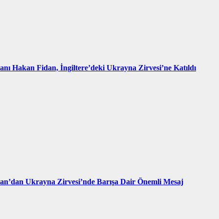
kanı Hakan Fidan, İngiltere’deki Ukrayna Zirvesi’ne Katıldı
an’dan Ukrayna Zirvesi’nde Barışa Dair Önemli Mesaj