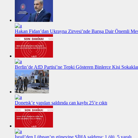
Hakan Fidan’dan Ukrayna Zirvesi’nde Barışa Dair Önemli Me
Berlin’de AfD Partisi’ne Tepki Gösteren Binlerce Kişi Sokakl
Donetsk’e yapılan saldırıda can kaybı 25’e çıktı
İsrail’den Lübnan’ın güneyine SİHA saldırısı: 1 ölü, 5 yaralı