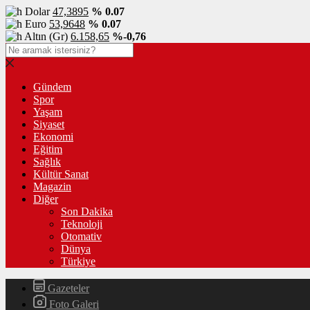
Dolar
47,3895
% 0.07
Euro
53,9648
% 0.07
Altın (Gr)
6.158,65
%-0,76
Gündem
Spor
Yaşam
Siyaset
Ekonomi
Eğitim
Sağlık
Kültür Sanat
Magazin
Diğer
Son Dakika
Teknoloji
Otomativ
Dünya
Türkiye
Gazeteler
Foto Galeri