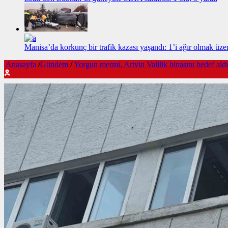
Manisa’da korkunç bir trafik kazası yaşandı: 1’i ağır olmak üzer
Anasayfa
/
Gündem
/
Yorgun mermi, Artvin Valilik binasını hedef aldı