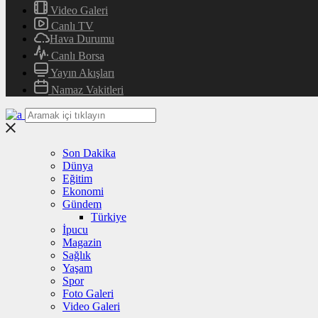
Video Galeri
Canlı TV
Hava Durumu
Canlı Borsa
Yayın Akışları
Namaz Vakitleri
Son Dakika
Dünya
Eğitim
Ekonomi
Gündem
Türkiye
İpucu
Magazin
Sağlık
Yaşam
Spor
Foto Galeri
Video Galeri