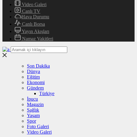
Video Galeri
Canlı TV
Hava Durumu
Canlı Borsa
Yayın Akışları
Namaz Vakitleri
Son Dakika
Dünya
Eğitim
Ekonomi
Gündem
Türkiye
İpucu
Magazin
Sağlık
Yaşam
Spor
Foto Galeri
Video Galeri