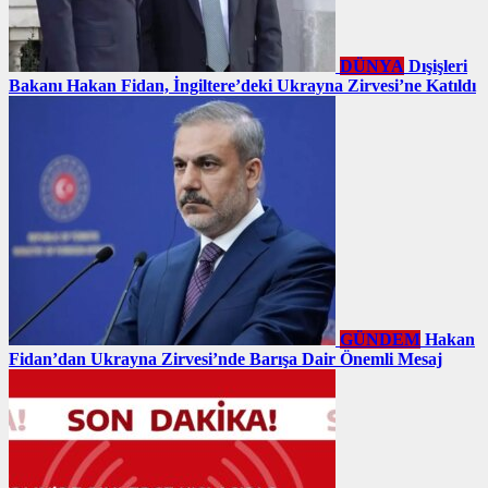
DÜNYA
Dışişleri
Bakanı Hakan Fidan, İngiltere’deki Ukrayna Zirvesi’ne Katıldı
GÜNDEM
Hakan
Fidan’dan Ukrayna Zirvesi’nde Barışa Dair Önemli Mesaj