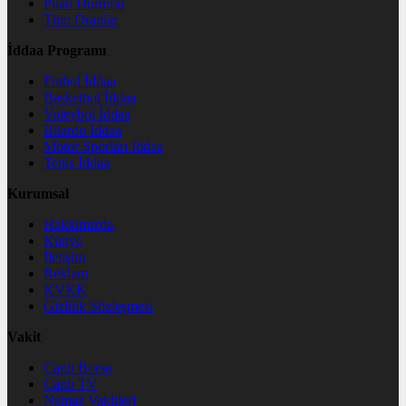
Puan Durumu
Tüm Oranlar
İddaa Programı
Futbol İddaa
Basketbol İddaa
Voleybol İddaa
Bilardo İddaa
Motor Sporları İddaa
Tenis İddaa
Kurumsal
Hakkımızda
Künye
İletişim
Reklam
KVKK
Gizlilik Sözleşmesi
Vakit
Canlı Borsa
Canlı TV
Namaz Vakitleri