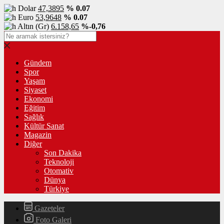
Dolar
47,3895
% 0.07
Euro
53,9648
% 0.07
Altın (Gr)
6.158,65
%-0,76
Gündem
Spor
Yaşam
Siyaset
Ekonomi
Eğitim
Sağlık
Kültür Sanat
Magazin
Diğer
Son Dakika
Teknoloji
Otomativ
Dünya
Türkiye
Gazeteler
Foto Galeri