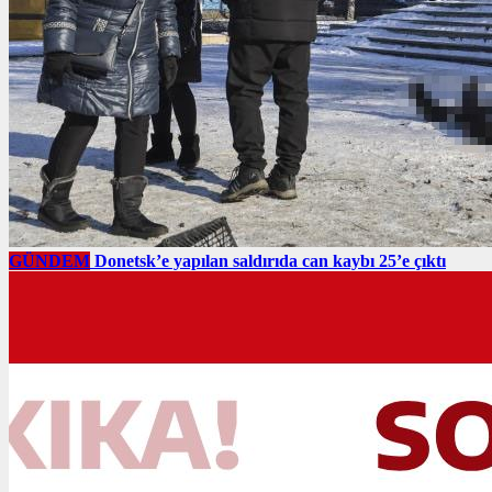
GÜNDEM
Donetsk’e yapılan saldırıda can kaybı 25’e çıktı