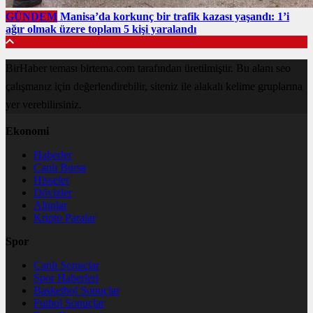
GÜNDEM
Manisa’da korkunç bir trafik kazası yaşandı: 1’i
ağır olmak üzere toplam 5 kişi yaralandı
BirHaber teması birtema.com tarafından üretilmiştir. Bu alanı seo
çalışmanız için değerlendirebilir, siteniz ile alakalı kelime gruplarına
yer verebilirsiniz.
Ekonomi
Haberler
Canlı Borsa
Hisseler
Dövizler
Altınlar
Kripto Paralar
Spor
Canlı Sonuçlar
Spor Haberleri
Basketbol Sonuçlar
Futbol Sonuçlar