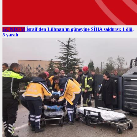
GÜNDEM
İsrail’den Lübnan’ın güneyine SİHA saldırısı: 1 ölü,
5 yaralı