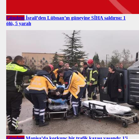
Gündem
İsrail’den Lübnan’ın güneyine SİHA saldırısı: 1
ölü, 5 yaralı
Gündem
Manisa’da korkunç bir trafik kazası yaşandı: 1’i