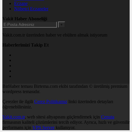
Eczane
Nöbetçi Eczaneler
Vakit Haber Aboneliği
+
Vakit.com.tr üzerinden haber ve ebülten almak istiyorum
Haberlerimizi Takip Et
BirHaber teması Birtema.com ekibi tarafından © üretilmiş premium
wordpress temasıdır.
Çerezler ile ilgili
Çerez Politikamız
linki üzerinden detayları
öğrenebilirsiniz.
Vakit.com.tr
, web sitesi altyapısını güçlendirmek için
Cenuta
firmasının kaliteli çözümlerini tercih ediyor. Ayrıca, hızlı ve güvenilir
performans için
VPS Server
kullanıyor.