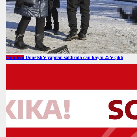
Gündem
Donetsk’e yapılan saldırıda can kaybı 25’e çıktı