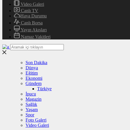
Video Galeri
Canlı TV
Hava Durumu
Canlı Borsa
Yayın Akışları
Namaz Vakitleri
Son Dakika
Dünya
Eğitim
Ekonomi
Gündem
Türkiye
İpucu
Magazin
Sağlık
Yaşam
Spor
Foto Galeri
Video Galeri