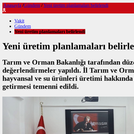
Anasayfa
/
Gündem
/
Yeni üretim planlamaları belirlendi
Vakit
Gündem
Yeni üretim planlamaları belirlendi
Yeni üretim planlamaları belirl
Tarım ve Orman Bakanlığı tarafından düzenl
değerlendirmeler yapıldı. İl Tarım ve Orma
hayvansal ve su ürünleri üretimi hakkında b
getirmesi temenni edildi.