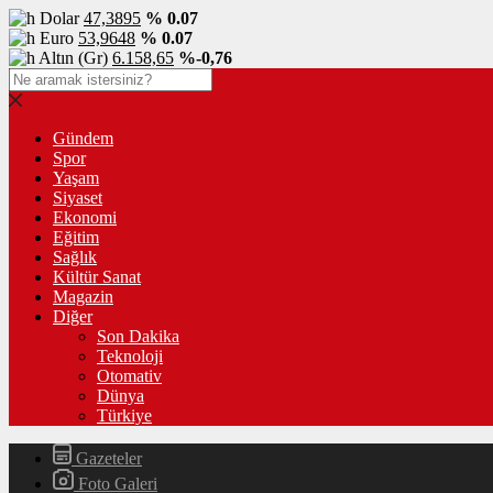
Dolar
47,3895
% 0.07
Euro
53,9648
% 0.07
Altın (Gr)
6.158,65
%-0,76
Gündem
Spor
Yaşam
Siyaset
Ekonomi
Eğitim
Sağlık
Kültür Sanat
Magazin
Diğer
Son Dakika
Teknoloji
Otomativ
Dünya
Türkiye
Gazeteler
Foto Galeri