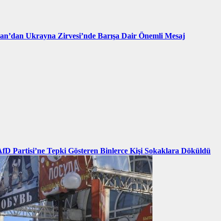
an’dan Ukrayna Zirvesi’nde Barışa Dair Önemli Mesaj
AfD Partisi’ne Tepki Gösteren Binlerce Kişi Sokaklara Döküldü