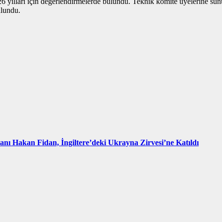
26 yılları için değerlendirmelerde bulundu. Teknik komite üyelerine su
ulundu.
kanı Hakan Fidan, İngiltere’deki Ukrayna Zirvesi’ne Katıldı