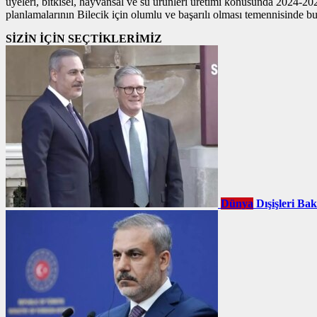
üyeleri, bitkisel, hayvansal ve su ürünleri üretimi konusunda 2024-20
planlamalarının Bilecik için olumlu ve başarılı olması temennisinde b
SİZİN İÇİN SEÇTİKLERİMİZ
Dünya
Dışişleri Ba