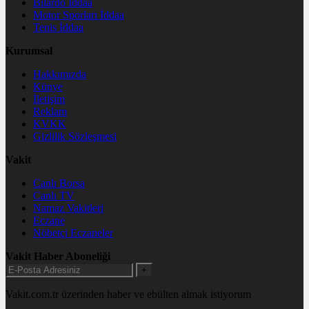
Bilardo İddaa
Motor Sporları İddaa
Tenis İddaa
Kurumsal
Hakkımızda
Künye
İletişim
Reklam
KVKK
Gizlilik Sözleşmesi
Vakit
Canlı Borsa
Canlı TV
Namaz Vakitleri
Eczane
Nöbetçi Eczaneler
Vakit Haber Aboneliği
+
Vakit.com.tr üzerinden haber ve ebülten almak istiyorum