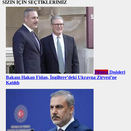
SİZİN İÇİN SEÇTİKLERİMİZ
Dünya
Dışişleri
Bakanı Hakan Fidan, İngiltere’deki Ukrayna Zirvesi’ne
Katıldı