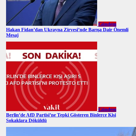
Gündem
Hakan Fidan’dan Ukrayna Zirvesi’nde Barışa Dair Önemli
Mesaj
Gündem
Berlin’de AfD Partisi’ne Tepki Gösteren Binlerce Kişi
Sokaklara Döküldü