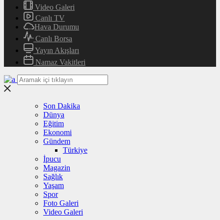
Video Galeri
Canlı TV
Hava Durumu
Canlı Borsa
Yayın Akışları
Namaz Vakitleri
Son Dakika
Dünya
Eğitim
Ekonomi
Gündem
Türkiye
İpucu
Magazin
Sağlık
Yaşam
Spor
Foto Galeri
Video Galeri