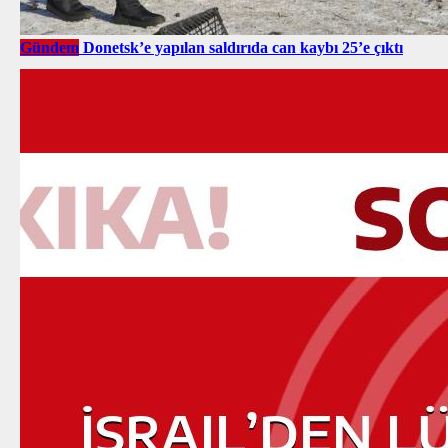
Gündem
Donetsk’e yapılan saldırıda can kaybı 25’e çıktı