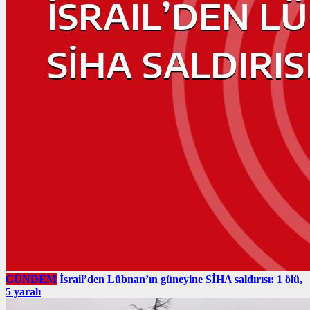
GÜNDEM
İsrail’den Lübnan’ın güneyine SİHA saldırısı: 1 ölü,
5 yaralı