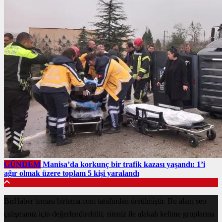
GÜNDEM
Manisa’da korkunç bir trafik kazası yaşandı: 1’i
ağır olmak üzere toplam 5 kişi yaralandı
BirHaber teması birtema.com tarafından üretilmiştir. Bu alanı seo
çalışmanız için değerlendirebilir, siteniz ile alakalı kelime gruplarına