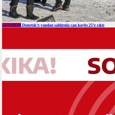
GÜNDEM
Donetsk’e yapılan saldırıda can kaybı 25’e çıktı