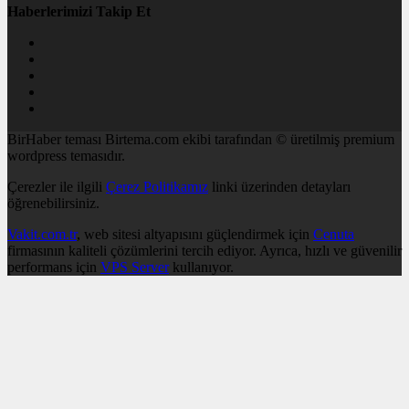
Haberlerimizi Takip Et
BirHaber teması Birtema.com ekibi tarafından © üretilmiş premium
wordpress temasıdır.
Çerezler ile ilgili
Çerez Politikamız
linki üzerinden detayları
öğrenebilirsiniz.
Vakit.com.tr
, web sitesi altyapısını güçlendirmek için
Cenuta
firmasının kaliteli çözümlerini tercih ediyor. Ayrıca, hızlı ve güvenilir
performans için
VPS Server
kullanıyor.