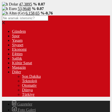
Dolar
47,3895
% 0.07
Euro
53,9648
% 0.07
Altın (Gr)
6.158,65
%-0,76
Gündem
Spor
Yaşam
Siyaset
Ekonomi
Eğitim
Sağlık
Kültür Sanat
Magazin
Diğer
Son Dakika
Teknoloji
Otomativ
Dünya
Türkiye
Gazeteler
Foto Galeri