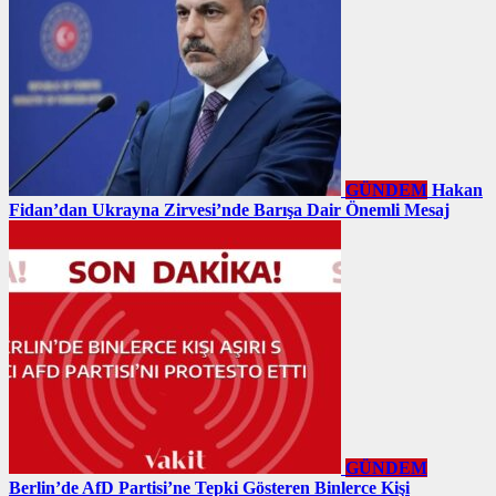
GÜNDEM
Hakan
Fidan’dan Ukrayna Zirvesi’nde Barışa Dair Önemli Mesaj
GÜNDEM
Berlin’de AfD Partisi’ne Tepki Gösteren Binlerce Kişi