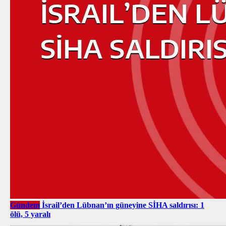
Gündem
İsrail’den Lübnan’ın güneyine SİHA saldırısı: 1
ölü, 5 yaralı