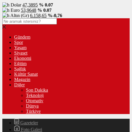
Dolar
47,3895
% 0.07
Euro
53,9648
% 0.07
Altın (Gr)
6.158,65
%-0,76
Gündem
Spor
Yaşam
Siyaset
Ekonomi
Eğitim
Sağlık
Kültür Sanat
Magazin
Diğer
Son Dakika
Teknoloji
Otomativ
Dünya
Türkiye
Gazeteler
Foto Galeri