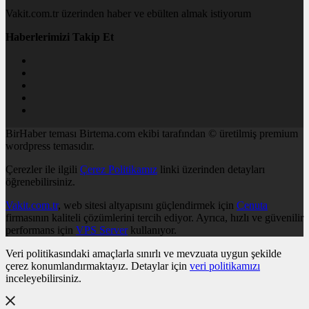
Vakit.com.tr üzerinden haber ve ebülten almak istiyorum
Haberlerimizi Takip Et
BirHaber teması Birtema.com ekibi tarafından © üretilmiş premium
wordpress temasıdır.
Çerezler ile ilgili
Çerez Politikamız
linki üzerinden detayları
öğrenebilirsiniz.
Vakit.com.tr
, web sitesi altyapısını güçlendirmek için
Cenuta
firmasının kaliteli çözümlerini tercih ediyor. Ayrıca, hızlı ve güvenilir
performans için
VPS Server
kullanıyor.
Veri politikasındaki amaçlarla sınırlı ve mevzuata uygun şekilde
çerez konumlandırmaktayız. Detaylar için
veri politikamızı
inceleyebilirsiniz.