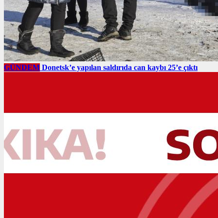
GÜNDEM
Donetsk’e yapılan saldırıda can kaybı 25’e çıktı