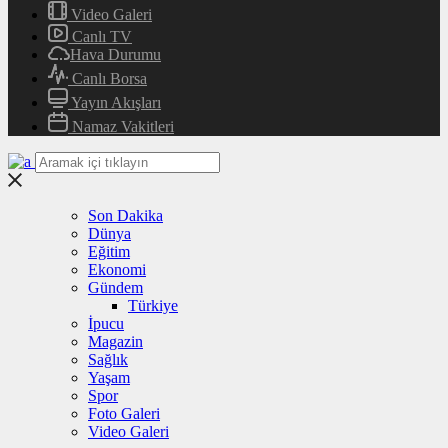
Video Galeri
Canlı TV
Hava Durumu
Canlı Borsa
Yayın Akışları
Namaz Vakitleri
Son Dakika
Dünya
Eğitim
Ekonomi
Gündem
Türkiye
İpucu
Magazin
Sağlık
Yaşam
Spor
Foto Galeri
Video Galeri