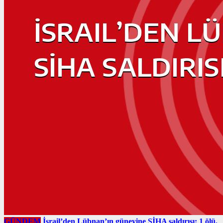
GÜNDEM
İsrail’den Lübnan’ın güneyine SİHA saldırısı: 1 ölü,