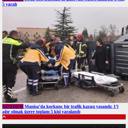
5 yaralı
GÜNDEM
Manisa’da korkunç bir trafik kazası yaşandı: 1’i
ağır olmak üzere toplam 5 kişi yaralandı
BirHaber teması birtema.com tarafından üretilmiştir. Bu alanı seo