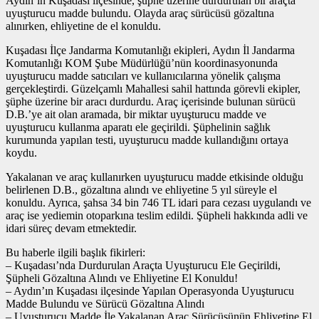
Aydın’ın Kuşadası ilçesinde, şüphe üzerine durdurulan bir araçta
uyuşturucu madde bulundu. Olayda araç sürücüsü gözaltına
alınırken, ehliyetine de el konuldu.
Kuşadası İlçe Jandarma Komutanlığı ekipleri, Aydın İl Jandarma
Komutanlığı KOM Şube Müdürlüğü’nün koordinasyonunda
uyuşturucu madde satıcıları ve kullanıcılarına yönelik çalışma
gerçekleştirdi. Güzelçamlı Mahallesi sahil hattında görevli ekipler,
şüphe üzerine bir aracı durdurdu. Araç içerisinde bulunan sürücü
D.B.’ye ait olan aramada, bir miktar uyuşturucu madde ve
uyuşturucu kullanma aparatı ele geçirildi. Şüphelinin sağlık
kurumunda yapılan testi, uyuşturucu madde kullandığını ortaya
koydu.
Yakalanan ve araç kullanırken uyuşturucu madde etkisinde olduğu
belirlenen D.B., gözaltına alındı ve ehliyetine 5 yıl süreyle el
konuldu. Ayrıca, şahsa 34 bin 746 TL idari para cezası uygulandı ve
araç ise yediemin otoparkına teslim edildi. Şüpheli hakkında adli ve
idari süreç devam etmektedir.
Bu haberle ilgili başlık fikirleri:
– Kuşadası’nda Durdurulan Araçta Uyuşturucu Ele Geçirildi,
Şüpheli Gözaltına Alındı ve Ehliyetine El Konuldu!
– Aydın’ın Kuşadası ilçesinde Yapılan Operasyonda Uyuşturucu
Madde Bulundu ve Sürücü Gözaltına Alındı
– Uyuşturucu Madde İle Yakalanan Araç Sürücüsünün Ehliyetine El