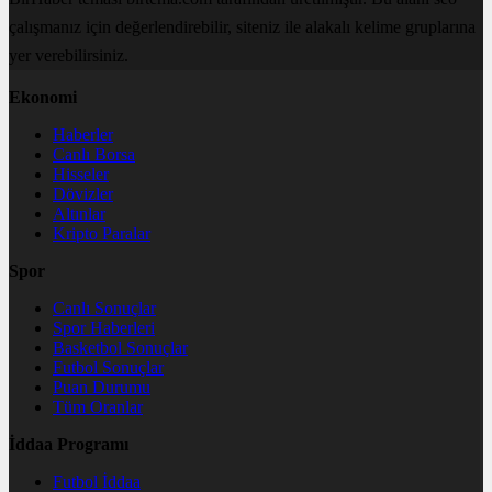
çalışmanız için değerlendirebilir, siteniz ile alakalı kelime gruplarına
yer verebilirsiniz.
Ekonomi
Haberler
Canlı Borsa
Hisseler
Dövizler
Altınlar
Kripto Paralar
Spor
Canlı Sonuçlar
Spor Haberleri
Basketbol Sonuçlar
Futbol Sonuçlar
Puan Durumu
Tüm Oranlar
İddaa Programı
Futbol İddaa