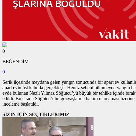
0
BEĞENDİM
0
Serik ilçesinde meydana gelen yangın sonucunda bir apart ev kullanıla
apart evin üst katında gerçekleşti. Henüz sebebi bilinmeyen yangın hakk
evde bulunan Nazlı Yılmaz Söğütcü’yü büyük bir tehlike içinde bıraktı
edildi. Bu sırada Söğütcü’nün gözyaşlarına hakim olamaması üzerine, kom
inceleme başlatıldı.
SİZİN İÇİN SEÇTİKLERİMİZ