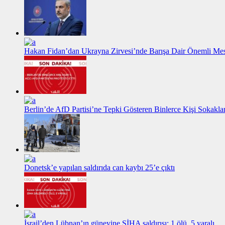
Hakan Fidan’dan Ukrayna Zirvesi’nde Barışa Dair Önemli Me
Berlin’de AfD Partisi’ne Tepki Gösteren Binlerce Kişi Sokakl
Donetsk’e yapılan saldırıda can kaybı 25’e çıktı
İsrail’den Lübnan’ın güneyine SİHA saldırısı: 1 ölü, 5 yaralı