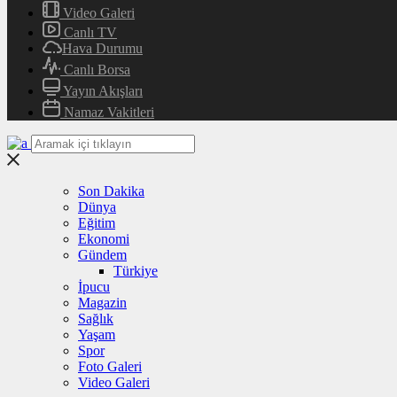
Video Galeri
Canlı TV
Hava Durumu
Canlı Borsa
Yayın Akışları
Namaz Vakitleri
Son Dakika
Dünya
Eğitim
Ekonomi
Gündem
Türkiye
İpucu
Magazin
Sağlık
Yaşam
Spor
Foto Galeri
Video Galeri