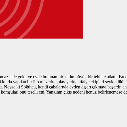
maz hale geldi ve evde bulunan bir kadın büyük bir tehlike atlattı. Bu
ında yapılan bir ihbar üzerine olay yerine itfaiye ekipleri sevk edildi. 
. Neyse ki Söğütcü, kendi çabalarıyla evden dışarı çıkmayı başardı; an
şuları onu teselli etti. Yangının çıkış nedeni henüz belirlenemese de, ya