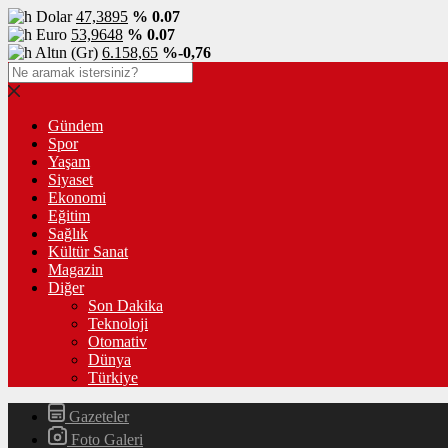
Dolar
47,3895
% 0.07
Euro
53,9648
% 0.07
Altın (Gr)
6.158,65
%-0,76
Gündem
Spor
Yaşam
Siyaset
Ekonomi
Eğitim
Sağlık
Kültür Sanat
Magazin
Diğer
Son Dakika
Teknoloji
Otomativ
Dünya
Türkiye
Gazeteler
Foto Galeri