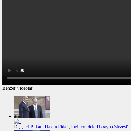
Benzer Videolar
Dışişleri Bakanı Hakan Fidan, İngiltere’deki Ukrayna Zirvesi’n