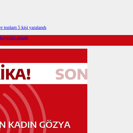
e toplam 5 kişi yaralandı
ayesini anlattı