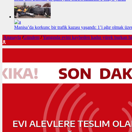
Manisa’da korkunç bir trafik kazası yaşandı: 1’i ağır olmak üzer
Anasayfa
/
Gündem
/
Yangında evini kaybeden kadın yürek burkan hik