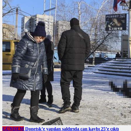
GÜNDEM
Donetsk’e yapılan saldırıda can kaybı 25’e çıktı