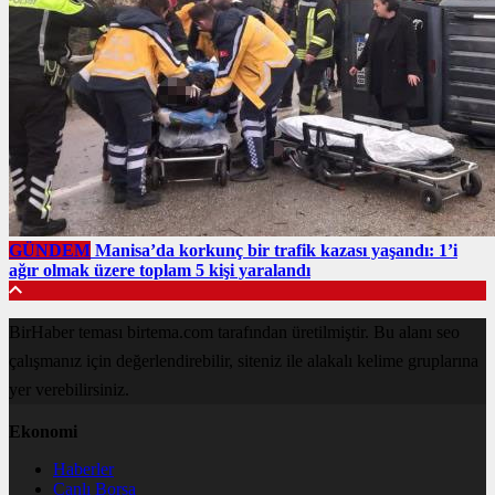
GÜNDEM
Manisa’da korkunç bir trafik kazası yaşandı: 1’i
ağır olmak üzere toplam 5 kişi yaralandı
BirHaber teması birtema.com tarafından üretilmiştir. Bu alanı seo
çalışmanız için değerlendirebilir, siteniz ile alakalı kelime gruplarına
yer verebilirsiniz.
Ekonomi
Haberler
Canlı Borsa