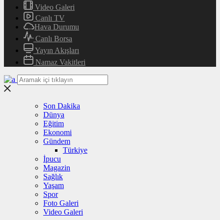
Video Galeri
Canlı TV
Hava Durumu
Canlı Borsa
Yayın Akışları
Namaz Vakitleri
Son Dakika
Dünya
Eğitim
Ekonomi
Gündem
Türkiye
İpucu
Magazin
Sağlık
Yaşam
Spor
Foto Galeri
Video Galeri