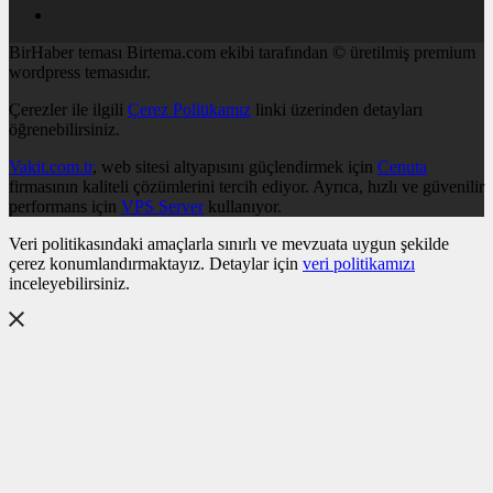
BirHaber teması Birtema.com ekibi tarafından © üretilmiş premium
wordpress temasıdır.
Çerezler ile ilgili
Çerez Politikamız
linki üzerinden detayları
öğrenebilirsiniz.
Vakit.com.tr
, web sitesi altyapısını güçlendirmek için
Cenuta
firmasının kaliteli çözümlerini tercih ediyor. Ayrıca, hızlı ve güvenilir
performans için
VPS Server
kullanıyor.
Veri politikasındaki amaçlarla sınırlı ve mevzuata uygun şekilde
çerez konumlandırmaktayız. Detaylar için
veri politikamızı
inceleyebilirsiniz.