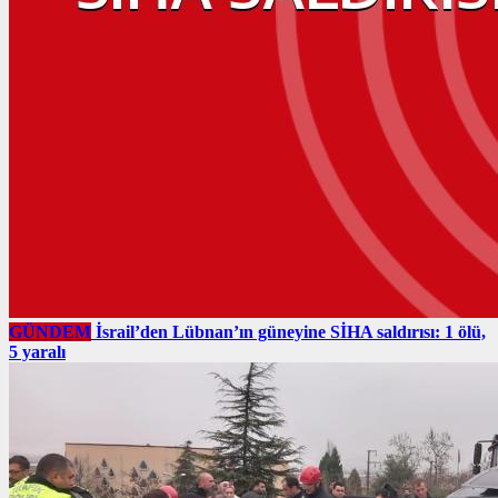
GÜNDEM
İsrail’den Lübnan’ın güneyine SİHA saldırısı: 1 ölü,
5 yaralı